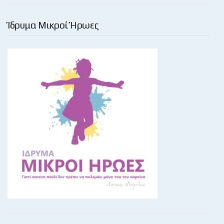
Ίδρυμα Μικροί Ήρωες