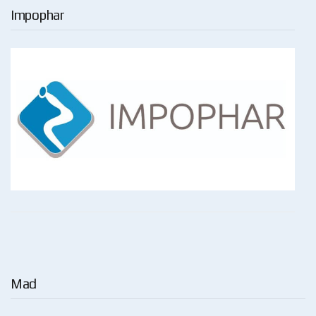
Impophar
Mad