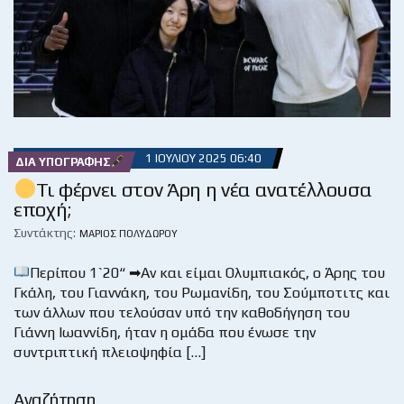
1 ΙΟΥΛΊΟΥ 2025 06:40
ΔΙΑ ΥΠΟΓΡΑΦΉΣ
Τι φέρνει στον Άρη η νέα ανατέλλουσα
εποχή;
Συντάκτης:
ΜΆΡΙΟΣ ΠΟΛΥΔΏΡΟΥ
Περίπου 1`20“ ➡Αν και είμαι Ολυμπιακός, ο Άρης του
Γκάλη, του Γιαννάκη, του Ρωμανίδη, του Σούμποτιτς και
των άλλων που τελούσαν υπό την καθοδήγηση του
Γιάννη Ιωαννίδη, ήταν η ομάδα που ένωσε την
συντριπτική πλειοψηφία […]
Αναζήτηση