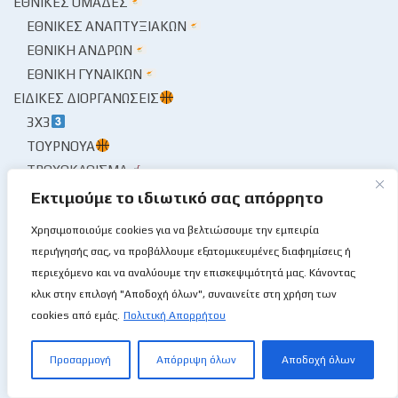
ΕΘΝΙΚΈΣ ΟΜΆΔΕΣ
ΕΘΝΙΚΈΣ ΑΝΑΠΤΥΞΙΑΚΏΝ
ΕΘΝΙΚΉ ΑΝΔΡΏΝ
ΕΘΝΙΚΉ ΓΥΝΑΙΚΏΝ
ΕΙΔΙΚΈΣ ΔΙΟΡΓΑΝΏΣΕΙΣ
3X3
ΤΟΥΡΝΟΥΆ
ΤΡΟΧΟΚΆΘΙΣΜΑ
ΦΙΛΙΚΈΣ ΑΝΑΜΕΤΡΉΣΕΙΣ
Εκτιμούμε το ιδιωτικό σας απόρρητο
ΕΙΚΟΝΟΓΡΆΦΗΣΗ🖼
Χρησιμοποιούμε cookies για να βελτιώσουμε την εμπειρία
ΕΚ ΤΟΥ ΜΗΔΕΝΌΣ
περιήγησής σας, να προβάλλουμε εξατομικευμένες διαφημίσεις ή
ΑΝΆΔΡΟΜΟΣ… ΜΆΡΙΟΣ!
περιεχόμενο και να αναλύουμε την επισκεψιμότητά μας. Κάνοντας
κλικ στην επιλογή "Αποδοχή όλων", συναινείτε στη χρήση των
ΕΚΤΌΣ ΕΜΒΈΛΕΙΑΣ
cookies από εμάς.
Πολιτική Απορρήτου
ΜΙΚΡΈΣ ΙΣΤΟΡΊΕΣ
ΕΚΔΗΛΏΣΕΙΣ / ΔΙΆΣΚΕΨΗ🎙
Προσαρμογή
Απόρριψη όλων
Αποδοχή όλων
ΕΛΛΆΔΑ