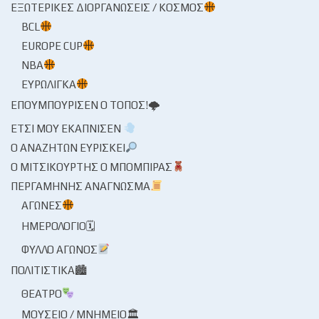
ΕΞΩΤΕΡΙΚΈΣ ΔΙΟΡΓΑΝΏΣΕΙΣ / ΚΌΣΜΟΣ
BCL
EUROPE CUP
NBA
ΕΥΡΩΛΊΓΚΑ
ΕΠΟΥΜΠΟΎΡΙΣΕΝ Ο ΤΌΠΟΣ!🌩
ΈΤΣΙ ΜΟΥ ΕΚΆΠΝΙΣΕΝ
Ο ΑΝΑΖΗΤΏΝ ΕΥΡΊΣΚΕΙ
Ο ΜΙΤΣΙΚΟΥΡΤΉΣ Ο ΜΠΌΜΠΙΡΑΣ
ΠΕΡΓΑΜΗΝΉΣ ΑΝΆΓΝΩΣΜΑ
ΑΓΏΝΕΣ
ΗΜΕΡΟΛΌΓΙΟ🗓
ΦΎΛΛΟ ΑΓΏΝΟΣ
ΠΟΛΙΤΙΣΤΙΚΆ🏙
ΘΈΑΤΡΟ
ΜΟΥΣΕΊΟ / ΜΝΗΜΕΊΟ🏛