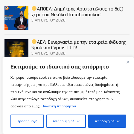
ΑΠΟΕΛ: Δημήτρης Αριστοτέλους το δεξί
χέρι του Νικόλα Παπαδόπουλου!
5 ΑΥΓΟΎΣΤΟΥ 2026
ΑΕΛ: Συνεργασία με την εταιρεία ένδυσης
Spoteam Cyprus LTD!
5 ΑΥΓΟΎΣΤΟΥ 2026
Εκτιμούμε το ιδιωτικό σας απόρρητο
Η Παναγιώτα θα προπονεί τους…
Χρησιμοποιούμε cookies για να βελτιώσουμε την εμπειρία
μπόμπιρες της Αφροδίτης!
περιήγησής σας, να προβάλλουμε εξατομικευμένες διαφημίσεις ή
5 ΑΥΓΟΎΣΤΟΥ 2026
περιεχόμενο και να αναλύουμε την επισκεψιμότητά μας. Κάνοντας
κλικ στην επιλογή "Αποδοχή όλων", συναινείτε στη χρήση των
cookies από εμάς.
Πολιτική Απορρήτου
Social
Προσαρμογή
Απόρριψη όλων
Αποδοχή όλων