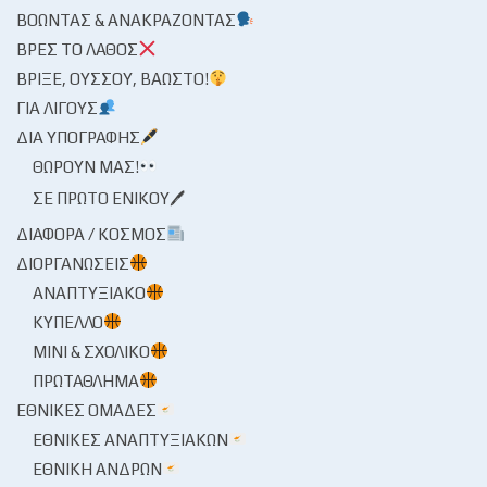
ΒΟΏΝΤΑΣ & ΑΝΑΚΡΆΖΟΝΤΑΣ
ΒΡΕΣ ΤΟ ΛΆΘΟΣ
ΒΡΊΞΕ, ΟΎΣΣΟΥ, ΒΆΩΣΤΟ!
ΓΙΑ ΛΊΓΟΥΣ
ΔΙΑ ΥΠΟΓΡΑΦΉΣ
ΘΩΡΟΎΝ ΜΑΣ!
ΣΕ ΠΡΏΤΟ ΕΝΙΚΟΎ🖊
ΔΙΆΦΟΡΑ / ΚΌΣΜΟΣ
ΔΙΟΡΓΑΝΏΣΕΙΣ
ΑΝΑΠΤΥΞΙΑΚΌ
ΚΎΠΕΛΛΟ
ΜΊΝΙ & ΣΧΟΛΙΚΌ
ΠΡΩΤΆΘΛΗΜΑ
ΕΘΝΙΚΈΣ ΟΜΆΔΕΣ
ΕΘΝΙΚΈΣ ΑΝΑΠΤΥΞΙΑΚΏΝ
ΕΘΝΙΚΉ ΑΝΔΡΏΝ