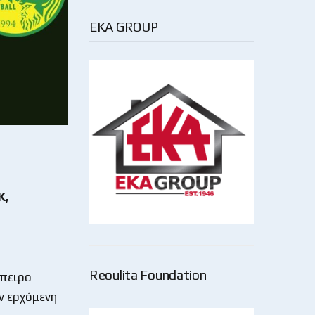
EKA GROUP
Κ,
Reoulita Foundation
μπειρο
ν ερχόμενη