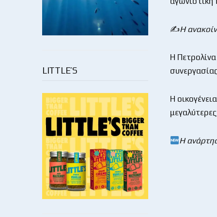
αγωνιστική 
✍️
Η ανακοί
Η Πετρολίνα
LITTLE’S
συνεργασίας
Η οικογένει
μεγαλύτερες 
Η ανάρτη