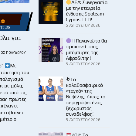
ΑΕΛ: Συνεργασία
με την εταιρεία
ένδυσης Spoteam
Cyprus LTD!
Α
5 ΑΥΓΟΎΣΤΟΥ 2026
 15:28
Όλα για
Η Παναγιώτα θα
προπονεί τους…
μπόμπιρες της
ΙΟΣ ΠΟΛΥΔΏΡΟΥ
Αφροδίτης!
5 ΑΥΓΟΎΣΤΟΥ 2026
5″
Με
ατάκτηση του
απολογισμό
⛹️‍Το
καλαθοσφαιρικό
ι με μόλις
«ταγκό» της
ετά από τις
Νεφέλης, όπως το
δρας πρώτες
περιγράφει ένας
απέναντι
ξεχωριστός
μεταβαίνει
συνάδελφος!
μέτιο ο
5 ΑΥΓΟΎΣΤΟΥ 2026
KOK: Το