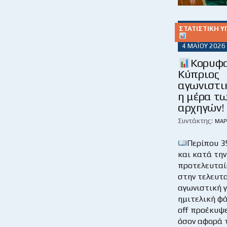
ΣΤΑΤΙΣΤΙΚΉ Υ
4 ΜΑΪ́ΟΥ 2026
Κορυφ
Κύπριος
αγωνιστι
η μέρα τ
αρχηγών!
Συντάκτης:
ΜΆΡ
Περίπου 3
και κατά την
προτελευταία
στην τελευτ
αγωνιστική γ
ημιτελική φά
off προέκυψ
όσον αφορά 