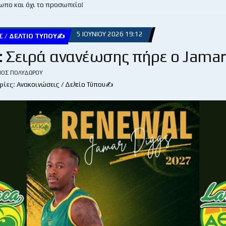
ωπο και όχι το προσωπείο!
5 ΙΟΥΝΊΟΥ 2026 19:12
Σ / ΔΕΛΤΊΟ ΤΎΠΟΥ✍
 Σειρά ανανέωσης πήρε ο Jamar
ΙΟΣ ΠΟΛΥΔΏΡΟΥ
ρίες:
Ανακοινώσεις / Δελτίο Τύπου✍