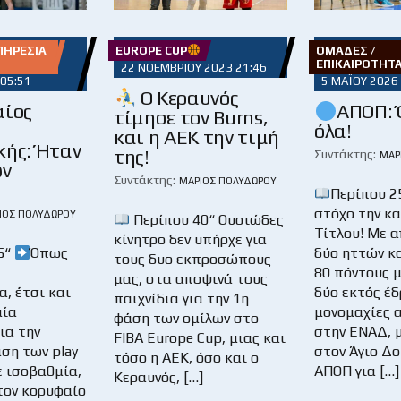
ΠΗΡΕΣΊΑ
EUROPE CUP
ΟΜΆΔΕΣ /
ΕΠΙΚΑΙΡΌΤΗΤ
22 ΝΟΕΜΒΡΊΟΥ 2023 21:46
 05:51
5 ΜΑΪ́ΟΥ 2026
Ο Κεραυνός
αίος
ΑΠΟΠ: 
τίμησε τον Burns,
όλα!
και η ΑΕΚ την τιμή
κής: Ήταν
της!
Συντάκτης:
ΜΆΡ
ων
Συντάκτης:
ΜΆΡΙΟΣ ΠΟΛΥΔΏΡΟΥ
Περίπου 2
στόχο την κ
ΙΟΣ ΠΟΛΥΔΏΡΟΥ
Περίπου 40“ Ουσιώδες
Τίτλου! Με 
κίνητρο δεν υπήρχε για
5“
Όπως
δύο ηττών κα
τους δυο εκπροσώπους
80 πόντους μ
μας, στα αποψινά τους
, έτσι και
δύο εκτός έ
παιχνίδια για την 1η
αία
μονομαχίες 
φάση των ομίλων στο
ια την
στην ΕΝΑΔ, 
FIBA Europe Cup, μιας και
ση των play
στον Άγιο Δο
τόσο η ΑΕΚ, όσο και ο
ε ισοβαθμία,
ΑΠΟΠ για […]
Κεραυνός, […]
τον κορυφαίο