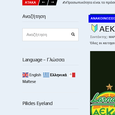
ΑΤΑΚΑ
✍️Προσωπικότητα είναι το πρόσ
Αναζήτηση
ΑΝΑΚΟΙΝΏΣΕΙ
ΑΕΚ:
Search
Search
for:
Συντάκτης:
ΜΆΡ
Όλες οι κατηγο
Language – Γλώσσα
English
Ελληνικά
Maltese
Pilides Eyeland