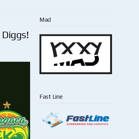
Mad
 Diggs!
Fast Line