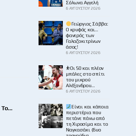
Σόλωνα Αγγελή
6 ΑΥΓΟΎΣΤΟΥ 2026
Γεώργιος Σάββα:
Ο κρυφός και…
φανερός των
Γαλαζοκιτρίνων
άσος!
6 ΑΥΓΟΎΣΤΟΥ 2026
⛹️Οι 50 και πλέον
μπάλες στο σπίτι
του μικρού
Αλέξανδρου…
6 ΑΥΓΟΎΣΤΟΥ 2026
Είναι και κάποια
 Το…
περιστέρια που
πετάνε πάνω από
τη Χιροσίμα και το
Ναγκασάκι (δυο
τραγούδια