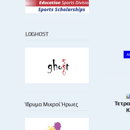
LOGHOST
Α
Τετρα
Ίδρυμα Μικροί Ήρωες
Κ