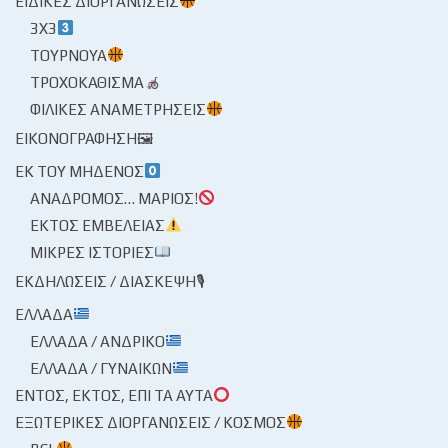
ΕΙΔΙΚΈΣ ΔΙΟΡΓΑΝΏΣΕΙΣ
3X3
ΤΟΥΡΝΟΥΆ
ΤΡΟΧΟΚΆΘΙΣΜΑ
ΦΙΛΙΚΈΣ ΑΝΑΜΕΤΡΉΣΕΙΣ
ΕΙΚΟΝΟΓΡΆΦΗΣΗ🖼
ΕΚ ΤΟΥ ΜΗΔΕΝΌΣ
ΑΝΆΔΡΟΜΟΣ… ΜΆΡΙΟΣ!
ΕΚΤΌΣ ΕΜΒΈΛΕΙΑΣ
ΜΙΚΡΈΣ ΙΣΤΟΡΊΕΣ
ΕΚΔΗΛΏΣΕΙΣ / ΔΙΆΣΚΕΨΗ🎙
ΕΛΛΆΔΑ
ΕΛΛΆΔΑ / ΑΝΔΡΙΚΌ
ΕΛΛΆΔΑ / ΓΥΝΑΙΚΏΝ
ΕΝΤΌΣ, ΕΚΤΌΣ, ΕΠΊ ΤΑ ΑΥΤΆ
ΕΞΩΤΕΡΙΚΈΣ ΔΙΟΡΓΑΝΏΣΕΙΣ / ΚΌΣΜΟΣ