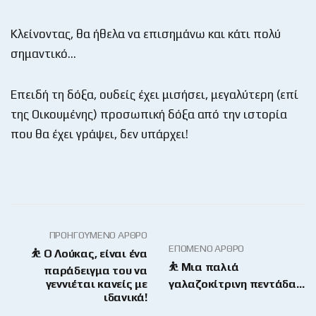
Κλείνοντας, θα ήθελα να επισημάνω και κάτι πολύ
σημαντικό…
Επειδή τη δόξα, ουδείς έχει μισήσει, μεγαλύτερη (επί
της Οικουμένης) προσωπική δόξα από την ιστορία
που θα έχει γράψει, δεν υπάρχει!
ΠΡΟΗΓΟΎΜΕΝΟ ΆΡΘΡΟ
ΕΠΌΜΕΝΟ ΆΡΘΡΟ
⛹ Ο Λούκας, είναι ένα
⛹️ Μια παλιά
παράδειγμα του να
γεννιέται κανείς με
γαλαζοκίτρινη πεντάδα…
ιδανικά!