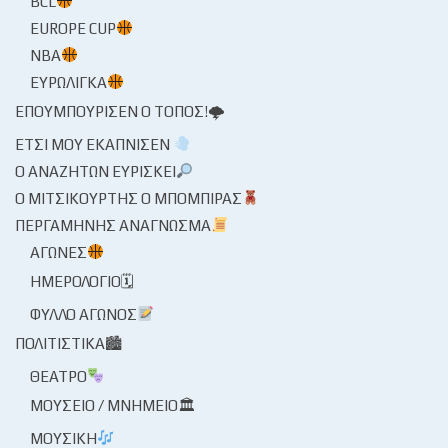
BCL
EUROPE CUP
NBA
ΕΥΡΩΛΊΓΚΑ
ΕΠΟΥΜΠΟΎΡΙΣΕΝ Ο ΤΌΠΟΣ!🌩
ΈΤΣΙ ΜΟΥ ΕΚΆΠΝΙΣΕΝ
Ο ΑΝΑΖΗΤΏΝ ΕΥΡΊΣΚΕΙ
Ο ΜΙΤΣΙΚΟΥΡΤΉΣ Ο ΜΠΌΜΠΙΡΑΣ
ΠΕΡΓΑΜΗΝΉΣ ΑΝΆΓΝΩΣΜΑ
ΑΓΏΝΕΣ
ΗΜΕΡΟΛΌΓΙΟ🗓
ΦΎΛΛΟ ΑΓΏΝΟΣ
ΠΟΛΙΤΙΣΤΙΚΆ🏙
ΘΈΑΤΡΟ
ΜΟΥΣΕΊΟ / ΜΝΗΜΕΊΟ🏛
ΜΟΥΣΙΚΉ