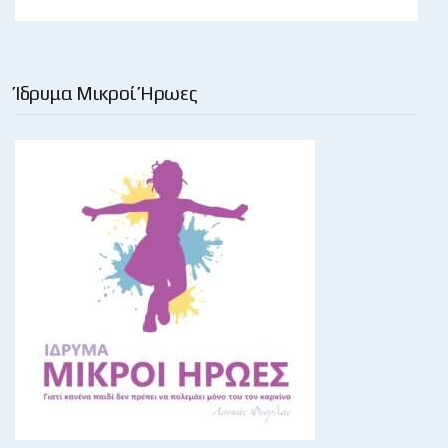
Ίδρυμα Μικροί Ήρωες