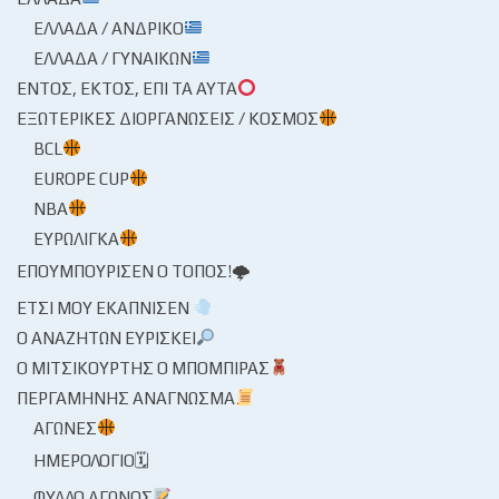
ΕΛΛΆΔΑ / ΑΝΔΡΙΚΌ
ΕΛΛΆΔΑ / ΓΥΝΑΙΚΏΝ
ΕΝΤΌΣ, ΕΚΤΌΣ, ΕΠΊ ΤΑ ΑΥΤΆ
ΕΞΩΤΕΡΙΚΈΣ ΔΙΟΡΓΑΝΏΣΕΙΣ / ΚΌΣΜΟΣ
BCL
EUROPE CUP
NBA
ΕΥΡΩΛΊΓΚΑ
ΕΠΟΥΜΠΟΎΡΙΣΕΝ Ο ΤΌΠΟΣ!🌩
ΈΤΣΙ ΜΟΥ ΕΚΆΠΝΙΣΕΝ
Ο ΑΝΑΖΗΤΏΝ ΕΥΡΊΣΚΕΙ
Ο ΜΙΤΣΙΚΟΥΡΤΉΣ Ο ΜΠΌΜΠΙΡΑΣ
ΠΕΡΓΑΜΗΝΉΣ ΑΝΆΓΝΩΣΜΑ
ΑΓΏΝΕΣ
ΗΜΕΡΟΛΌΓΙΟ🗓
ΦΎΛΛΟ ΑΓΏΝΟΣ