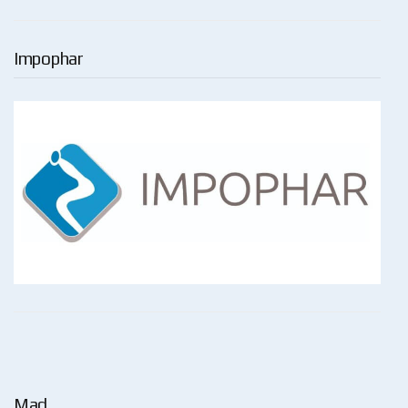
Impophar
Mad