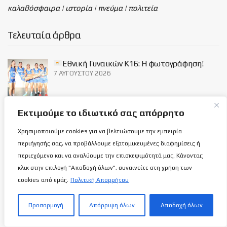
καλαθόσφαιρα | ιστορία | πνεύμα | πολιτεία
Τελευταία άρθρα
Εθνική Γυναικών Κ16: Η φωτογράφηση!
7 ΑΥΓΟΎΣΤΟΥ 2026
Εκτιμούμε το ιδιωτικό σας απόρρητο
Ανόρθωση: Παίρνει μπρος με…
Αντετοκούμπρος!
Χρησιμοποιούμε cookies για να βελτιώσουμε την εμπειρία
7 ΑΥΓΟΎΣΤΟΥ 2026
περιήγησής σας, να προβάλλουμε εξατομικευμένες διαφημίσεις ή
περιεχόμενο και να αναλύουμε την επισκεψιμότητά μας. Κάνοντας
κλικ στην επιλογή "Αποδοχή όλων", συναινείτε στη χρήση των
Κροατία-Κύπρος 107-33: Ναι μεν δεν
cookies από εμάς.
Πολιτική Απορρήτου
υπήρχαν ιδιαίτερες απαιτήσεις αλλά ήταν…
φοϊτσιάρικο!
7 ΑΥΓΟΎΣΤΟΥ 2026
Προσαρμογή
Απόρριψη όλων
Αποδοχή όλων