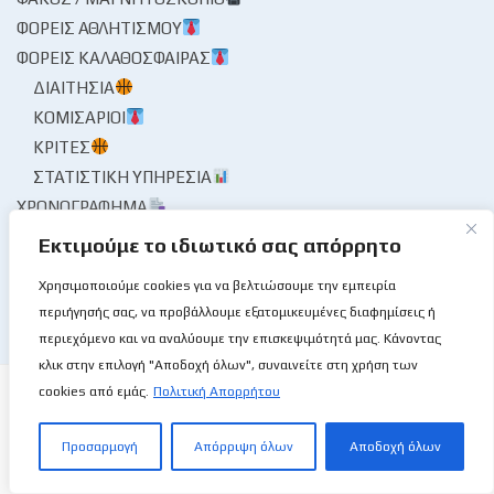
ΦΟΡΕΊΣ ΑΘΛΗΤΙΣΜΟΎ
ΦΟΡΕΊΣ ΚΑΛΑΘΌΣΦΑΙΡΑΣ
ΔΙΑΙΤΗΣΊΑ
ΚΟΜΙΣΆΡΙΟΙ
ΚΡΙΤΈΣ
ΣΤΑΤΙΣΤΙΚΉ ΥΠΗΡΕΣΊΑ
ΧΡΟΝΟΓΡΆΦΗΜΑ
ΨΊΘΥΡΟΙ
Εκτιμούμε το ιδιωτικό σας απόρρητο
ΩΡΑΊΑ ΜΟΥ ΚΥΡΊΑ
Χρησιμοποιούμε cookies για να βελτιώσουμε την εμπειρία
περιήγησής σας, να προβάλλουμε εξατομικευμένες διαφημίσεις ή
περιεχόμενο και να αναλύουμε την επισκεψιμότητά μας. Κάνοντας
κλικ στην επιλογή "Αποδοχή όλων", συναινείτε στη χρήση των
cookies από εμάς.
Πολιτική Απορρήτου
Προσαρμογή
Απόρριψη όλων
Αποδοχή όλων
Το Basketball Stories στις επάλξεις!