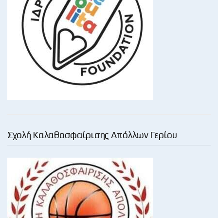
Σχολή Καλαθοσφαίρισης Απόλλων Γερίου