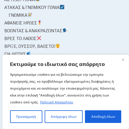
ΑΤΆΚΑΣ & ΓΝΩΜΙΚΟΎ ΓΩΝΊΑ
ΓΝΩΜΙΚΆ
ΑΦΑΝΕΊΣ ΉΡΩΕΣ
ΒΟΏΝΤΑΣ & ΑΝΑΚΡΆΖΟΝΤΑΣ
ΒΡΕΣ ΤΟ ΛΆΘΟΣ
ΒΡΊΞΕ, ΟΎΣΣΟΥ, ΒΆΩΣΤΟ!
ΓΙΑ ΛΊΓΟΥΣ
ΔΙΑ ΥΠΟΓΡΑΦΉΣ
Εκτιμούμε το ιδιωτικό σας απόρρητο
ΘΩΡΟΎΝ ΜΑΣ!
Χρησιμοποιούμε cookies για να βελτιώσουμε την εμπειρία
ΣΕ ΠΡΏΤΟ ΕΝΙΚΟΎ🖊
περιήγησής σας, να προβάλλουμε εξατομικευμένες διαφημίσεις ή
ΔΙΆΦΟΡΑ / ΚΌΣΜΟΣ
περιεχόμενο και να αναλύουμε την επισκεψιμότητά μας. Κάνοντας
ΔΙΟΡΓΑΝΏΣΕΙΣ
κλικ στην επιλογή "Αποδοχή όλων", συναινείτε στη χρήση των
cookies από εμάς.
Πολιτική Απορρήτου
ΑΝΑΠΤΥΞΙΑΚΌ
ΚΎΠΕΛΛΟ
Προσαρμογή
Απόρριψη όλων
Αποδοχή όλων
ΜΊΝΙ & ΣΧΟΛΙΚΌ
ΠΡΩΤΆΘΛΗΜΑ