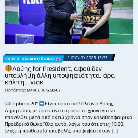
2 ΙΟΥΝΊΟΥ 2026 15:35
ΦΟΡΕΊΣ ΚΑΛΑΘΌΣΦΑΙΡΑΣ
Λούης for President, αφού δεν
υπεβλήθη άλλη υποψηφιότητα, άρα
κάλπη… γιοκ!
Συντάκτης:
ΜΆΡΙΟΣ ΠΟΛΥΔΏΡΟΥ
Περίπου 20″
Είναι οριστικό! Πλέον ο Λούης
Δημητρίου, μετράει αντίστροφα το χρόνο για να
επανέλθει μετά από οκτώ χρόνια στον καλαθοσφαιρικό
Προεδρικό θώκο! Όλα αυτά, λόγω του ότι στις 15:30,
έληξε η προθεσμία υποβολής υποψηφιοτήτων […]