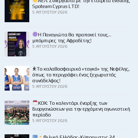
ΑΕΛ: Συνεργασία με την εταιρεία ένδυσης
Spoteam Cyprus LTD!
5 ΑΥΓΟΎΣΤΟΥ 2026
Η Παναγιώτα θα προπονεί τους…
μπόμπιρες της Αφροδίτης!
5 ΑΥΓΟΎΣΤΟΥ 2026
⛹️‍Το καλαθοσφαιρικό «ταγκό» της Νεφέλης,
όπως το περιγράφει ένας ξεχωριστός
συνάδελφος!
5 ΑΥΓΟΎΣΤΟΥ 2026
KOK: Το καλεντάρι έναρξης των
διοργανώσεων για την ερχόμενη αγωνιστική
περίοδο
5 ΑΥΓΟΎΣΤΟΥ 2026
Φιλικό Ελλάδας-Κύπρου στις 24