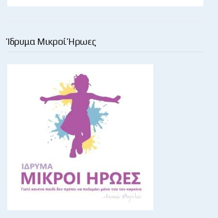
Ίδρυμα Μικροί Ήρωες