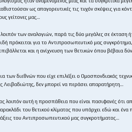
ολογισμός ήταν αναμενόμενος μιας και τα συγκριτικά μεγέ
καθιστούσαν ως απαγορευτικές τις τυχόν σκέψεις για κόν
ους γείτονες μας…
λοιπόν των αναλογιών, παρά τις δύο μεγάλες σε έκταση ή
ιδή πρόκειται για το Αντιπροσωπευτικό μας συγκρότημα
 επιβάλλεται και η ανίχνευση των θετικών όπου βέβαια δύ
α των διεθνών που είχε επιλέξει ο Ομοσπονδιακός τεχνι
 Λειβαδιώτης, δεν μπορεί να περάσει απαρατήρητη…
ος λοιπόν αυτή η προσπάθεια που είναι πασιφανές ότι απ
αρακλάδι του θετικού κλίματος που υπάρχει εδώ και ένα 
τάξεις του Αντιπροσωπευτικού μας συγκροτήματος…