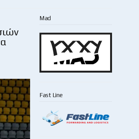
Mad
σιών
θα
Fast Line