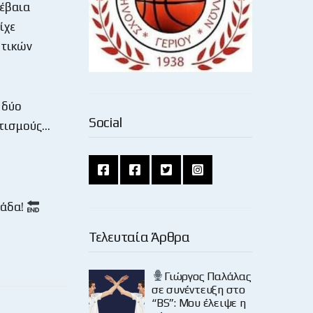
βέβαια
ίχε
στικών
 δύο
Social
ατισμούς…
μάδα!
Τελευταία Άρθρα
Γιώργος Παλάλας
σε συνέντευξη στο
“BS”: Μου έλειψε η