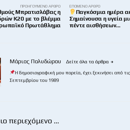
ΠΡΟΗΓΟΎΜΕΝΟ ΆΡΘΡΟ
ΕΠΌΜΕΝΟ ΆΡΘΡΟ
θμούς Μπρατισλάβας η
Παγκόσμια ημέρα α
δρών Κ20 με το βλέμμα
Σημαίνουσα η υγεία μι
υρωπαϊκό Πρωτάθλημα
πέντε αισθήσεων…
Μάριος Πολυδώρου
Δείτε όλα τα άρθρα
Η δημοσιογραφική μου πορεία, έχει ξεκινήσει από τις
Σεπτεμβρίου του 1989
ο περιεχόμενο …