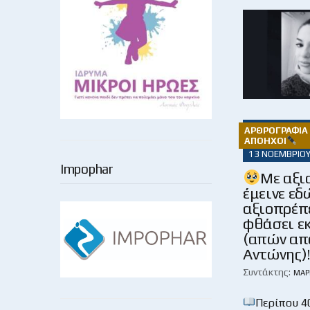
ΑΡΘΡΟΓΡΑΦΊΑ 
ΑΠΌΗΧΟΙ
13 ΝΟΕΜΒΡΊΟΥ
Impophar
Με αξι
έμεινε εδ
αξιοπρέπ
φθάσει ε
(απών απ
Αντώνης)
Συντάκτης:
ΜΆΡ
Περίπου 