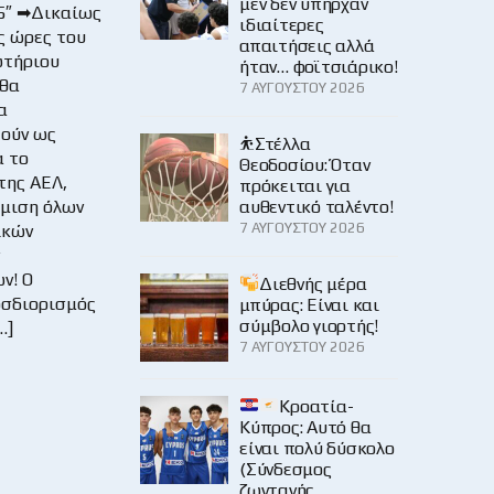
μεν δεν υπήρχαν
5″ ➡Δικαίως
ιδιαίτερες
ς ώρες του
απαιτήσεις αλλά
ωτήριου
ήταν… φοϊτσιάρικο!
 θα
7 ΑΥΓΟΎΣΤΟΥ 2026
α
ούν ως
⛹️Στέλλα
α το
Θεοδοσίου: Όταν
της ΑΕΛ,
πρόκειται για
θμιση όλων
αυθεντικό ταλέντο!
7 ΑΥΓΟΎΣΤΟΥ 2026
ικών
ν! Ο
Διεθνής μέρα
οσδιορισμός
μπύρας: Είναι και
σύμβολο γιορτής!
…]
7 ΑΥΓΟΎΣΤΟΥ 2026
Κροατία-
Κύπρος: Αυτό θα
είναι πολύ δύσκολο
(Σύνδεσμος
ζωντανής