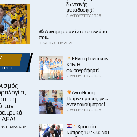
ζωντανής
μετάδοσης)!
8 ΑΥΓΟΎΣΤΟΥ 2026
✍️Δύναμη σου είναι το πνεύμα
σου…
8 ΑΥΓΟΎΣΤΟΥ 2026
/
Εθνική Γυναικών
Κ16: Η
5 18:09
φωτογράφηση!
7 ΑΥΓΟΎΣΤΟΥ 2026
ισμός
ορολογία,
Ανόρθωση:
αι τη
Παίρνει μπρος με…
Αντετοκούμπρος!
ό τον
7 ΑΥΓΟΎΣΤΟΥ 2026
αιρικό
 ΑΕΛ!
Κροατία-
ΙΟΣ ΠΟΛΥΔΏΡΟΥ
Κύπρος 107-33: Ναι