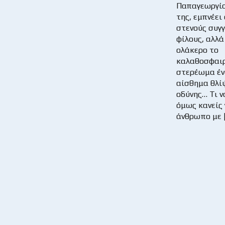
Παπαγεωργίο
της, εμπνέει 
στενούς συγγ
φίλους, αλλά
ολάκερο το
καλαθοσφαι
στερέωμα έν
αίσθημα θλί
οδύνης… Τι ν
όμως κανείς 
άνθρωπο με 