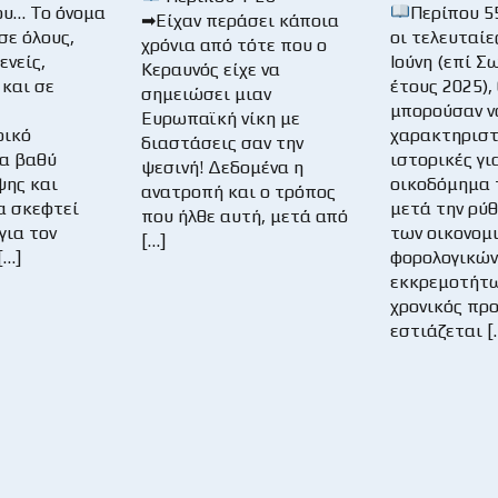
υ… Το όνομα
Περίπου 5
➡Είχαν περάσει κάποια
σε όλους,
οι τελευταίε
χρόνια από τότε που ο
ενείς,
Ιούνη (επί Σ
Κεραυνός είχε να
 και σε
έτους 2025),
σημειώσει μιαν
μπορούσαν ν
Ευρωπαϊκή νίκη με
ρικό
χαρακτηριστ
διαστάσεις σαν την
α βαθύ
ιστορικές γι
ψεσινή! Δεδομένα η
ψης και
οικοδόμημα 
ανατροπή και ο τρόπος
α σκεφτεί
μετά την ρύ
που ήλθε αυτή, μετά από
για τον
των οικονομ
[…]
[…]
φορολογικών
εκκρεμοτήτω
χρονικός πρ
εστιάζεται [