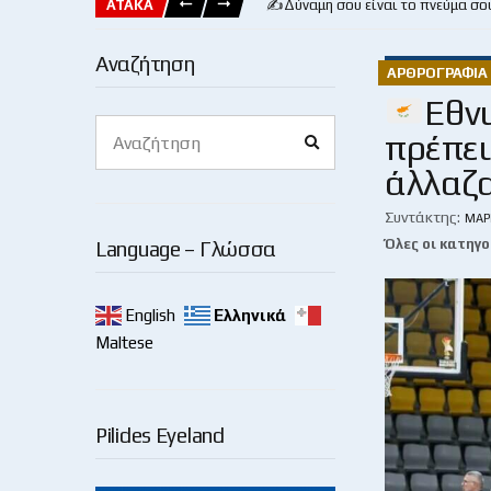
ΑΤΑΚΑ
✍️Δύναμη σου είναι το πνεύμα σο
Αναζήτηση
ΑΡΘΡΟΓΡΑΦΊΑ 
Εθν
Search
πρέπει
Search
for:
άλλαζα
Συντάκτης:
ΜΆΡ
Όλες οι κατηγο
Language – Γλώσσα
English
Ελληνικά
Maltese
Pilides Eyeland