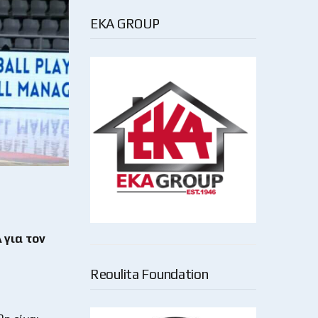
EKA GROUP
 για τον
Reoulita Foundation