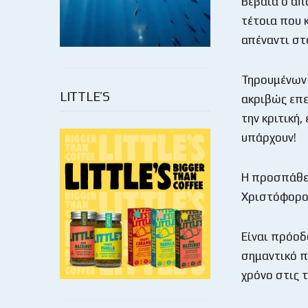
Βέβαια ο απ
τέτοια που 
απέναντι στ
Τηρουμένων 
LITTLE’S
ακριβώς επε
την κριτική,
υπάρχουν!
Η προσπάθει
Χριστόφορος
Είναι πρόοδ
σημαντικό π
χρόνο στις 