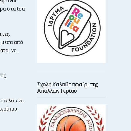
θη είναι
τρα στα ίσα
ττες,
, μέσα από
ναται να
κός
Σχολή Καλαθοσφαίρισης
Απόλλων Γερίου
οτελεί ένα
περίπου