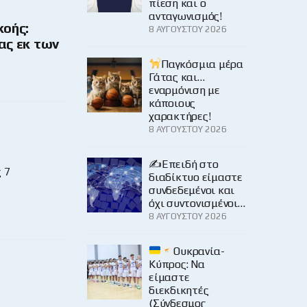
πίεση και ο
ανταγωνισμός!
κοής:
8 ΑΥΓΟΎΣΤΟΥ 2026
ας εκ των
Παγκόσμια μέρα
Γάτας και…
εναρμόνιση με
κάποιους
χαρακτήρες!
8 ΑΥΓΟΎΣΤΟΥ 2026
✍️Επειδή στο
 7
διαδίκτυο είμαστε
συνδεδεμένοι και
όχι συντονισμένοι…
8 ΑΥΓΟΎΣΤΟΥ 2026
Ουκρανία-
Κύπρος: Να
είμαστε
διεκδικητές
(Σύνδεσμος