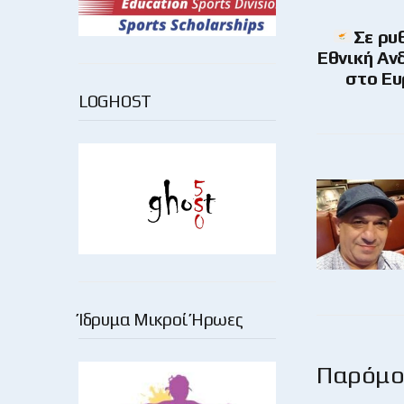
Σε ρυ
Εθνική Αν
στο Ε
LOGHOST
Ίδρυμα Μικροί Ήρωες
Παρόμοι