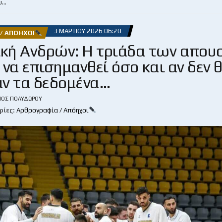
υ…
3 ΜΑΡΤΊΟΥ 2026 06:20
/ ΑΠΌΗΧΟΙ
ική Ανδρών: Η τριάδα των απου
 να επισημανθεί όσο και αν δεν 
ν τα δεδομένα…
ΙΟΣ ΠΟΛΥΔΏΡΟΥ
ρίες:
Αρθρογραφία / Απόηχοι