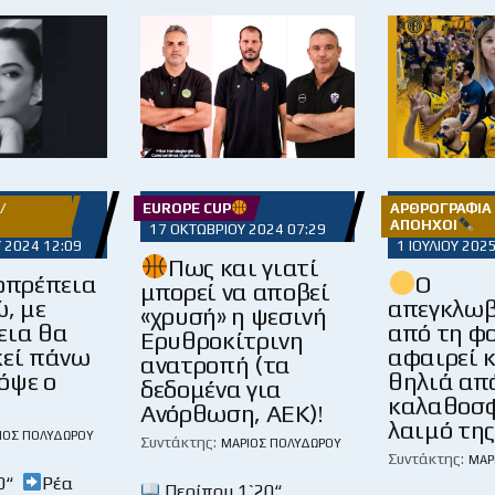
/
EUROPE CUP
ΑΡΘΡΟΓΡΑΦΊΑ 
ΑΠΌΗΧΟΙ
17 ΟΚΤΩΒΡΊΟΥ 2024 07:29
 2024 12:09
1 ΙΟΥΛΊΟΥ 202
Πως και γιατί
οπρέπεια
Ο
μπορεί να αποβεί
ώ, με
απεγκλωβ
«χρυσή» η ψεσινή
εια θα
από τη φ
Ερυθροκίτρινη
κεί πάνω
αφαιρεί κ
ανατροπή (τα
όψε ο
θηλιά απ
δεδομένα για
!
καλαθοσφ
Ανόρθωση, ΑΕΚ)!
λαιμό της
ΙΟΣ ΠΟΛΥΔΏΡΟΥ
Συντάκτης:
ΜΆΡΙΟΣ ΠΟΛΥΔΏΡΟΥ
Συντάκτης:
ΜΆΡ
40“
Ρέα
Περίπου 1`20“