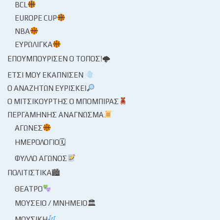
BCL
EUROPE CUP
NBA
ΕΥΡΩΛΊΓΚΑ
ΕΠΟΥΜΠΟΎΡΙΣΕΝ Ο ΤΌΠΟΣ!🌩
ΈΤΣΙ ΜΟΥ ΕΚΆΠΝΙΣΕΝ
Ο ΑΝΑΖΗΤΏΝ ΕΥΡΊΣΚΕΙ
Ο ΜΙΤΣΙΚΟΥΡΤΉΣ Ο ΜΠΌΜΠΙΡΑΣ
ΠΕΡΓΑΜΗΝΉΣ ΑΝΆΓΝΩΣΜΑ
ΑΓΏΝΕΣ
ΗΜΕΡΟΛΌΓΙΟ🗓
ΦΎΛΛΟ ΑΓΏΝΟΣ
ΠΟΛΙΤΙΣΤΙΚΆ🏙
ΘΈΑΤΡΟ
ΜΟΥΣΕΊΟ / ΜΝΗΜΕΊΟ🏛
ΜΟΥΣΙΚΉ