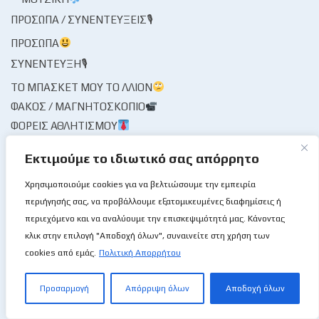
ΠΡΌΣΩΠΑ / ΣΥΝΕΝΤΕΎΞΕΙΣ🎙
ΠΡΌΣΩΠΑ
ΣΥΝΈΝΤΕΥΞΗ🎙
ΤΟ ΜΠΆΣΚΕΤ ΜΟΥ ΤΟ ΛΛΊΟΝ
ΦΑΚΌΣ / ΜΑΓΝΗΤΟΣΚΌΠΙΟ
ΦΟΡΕΊΣ ΑΘΛΗΤΙΣΜΟΎ
ΦΟΡΕΊΣ ΚΑΛΑΘΌΣΦΑΙΡΑΣ
Εκτιμούμε το ιδιωτικό σας απόρρητο
ΔΙΑΙΤΗΣΊΑ
ΚΟΜΙΣΆΡΙΟΙ
Χρησιμοποιούμε cookies για να βελτιώσουμε την εμπειρία
ΚΡΙΤΈΣ
περιήγησής σας, να προβάλλουμε εξατομικευμένες διαφημίσεις ή
περιεχόμενο και να αναλύουμε την επισκεψιμότητά μας. Κάνοντας
ΣΤΑΤΙΣΤΙΚΉ ΥΠΗΡΕΣΊΑ
κλικ στην επιλογή "Αποδοχή όλων", συναινείτε στη χρήση των
ΧΡΟΝΟΓΡΆΦΗΜΑ
cookies από εμάς.
Πολιτική Απορρήτου
ΨΊΘΥΡΟΙ
ΩΡΑΊΑ ΜΟΥ ΚΥΡΊΑ
Προσαρμογή
Απόρριψη όλων
Αποδοχή όλων