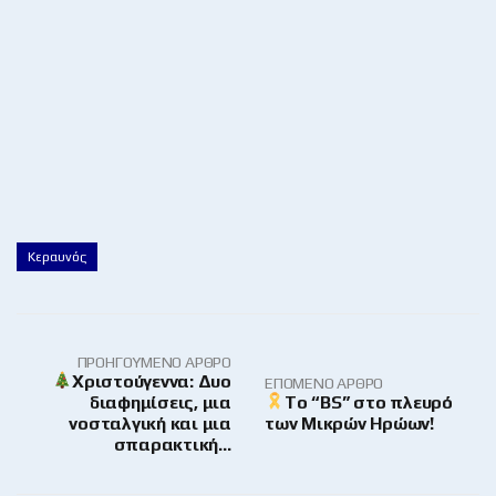
Κεραυνός
ΠΡΟΗΓΟΎΜΕΝΟ ΆΡΘΡΟ
Χριστούγεννα: Δυο
ΕΠΌΜΕΝΟ ΆΡΘΡΟ
διαφημίσεις, μια
To “BS” στο πλευρό
νοσταλγική και μια
των Μικρών Ηρώων!
σπαρακτική…