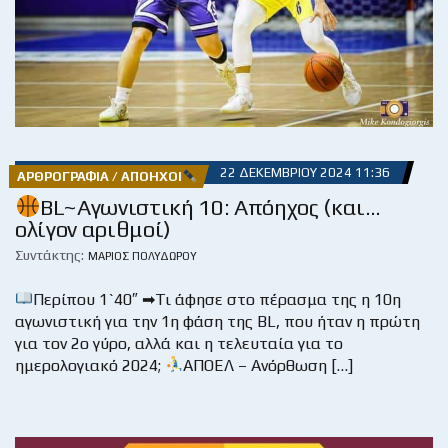
22 ΔΕΚΕΜΒΡΊΟΥ 2024 11:36
ΑΡΘΡΟΓΡΑΦΊΑ / ΑΠΌΗΧΟΙ
BL~Αγωνιστική 10: Απόηχος (και…
ολίγον αριθμοί)
Συντάκτης:
ΜΆΡΙΟΣ ΠΟΛΥΔΏΡΟΥ
Περίπου 1`40″ ➡Τι άφησε στο πέρασμα της η 10η
αγωνιστική για την 1η φάση της BL, που ήταν η πρώτη
για τον 2ο γύρο, αλλά και η τελευταία για το
ημερολογιακό 2024;
ΑΠΟΕΛ – Ανόρθωση […]