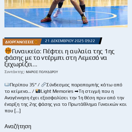
21 ΔΕΚΕΜΒΡΊΟΥ 2025 09:22
ΔΙΟΡΓΑΝΏΣΕΙΣ
Γυναικείο: Πέφτει η αυλαία της 1ης
φάσης με το ντέρμπι στη Λεμεσό να
ξεχωρίζει…
Συντάκτης:
ΜΆΡΙΟΣ ΠΟΛΥΔΏΡΟΥ
Περίπου 35“ /
Σύνδεσμος παραπομπής κάτω από
το κείμενο… /
Light Memories ➡Τη στιγμή που η
Αναγέννηση έχει εξασφαλίσει την 1η θέση πριν από την
έναρξη της 2ης φάσης για το Πρωτάθλημα Γυναικών και
που […]
Αναζήτηση