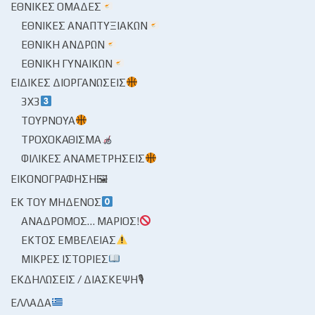
ΕΘΝΙΚΈΣ ΟΜΆΔΕΣ
ΕΘΝΙΚΈΣ ΑΝΑΠΤΥΞΙΑΚΏΝ
ΕΘΝΙΚΉ ΑΝΔΡΏΝ
ΕΘΝΙΚΉ ΓΥΝΑΙΚΏΝ
ΕΙΔΙΚΈΣ ΔΙΟΡΓΑΝΏΣΕΙΣ
3X3
ΤΟΥΡΝΟΥΆ
ΤΡΟΧΟΚΆΘΙΣΜΑ
ΦΙΛΙΚΈΣ ΑΝΑΜΕΤΡΉΣΕΙΣ
ΕΙΚΟΝΟΓΡΆΦΗΣΗ🖼
ΕΚ ΤΟΥ ΜΗΔΕΝΌΣ
ΑΝΆΔΡΟΜΟΣ… ΜΆΡΙΟΣ!
ΕΚΤΌΣ ΕΜΒΈΛΕΙΑΣ
ΜΙΚΡΈΣ ΙΣΤΟΡΊΕΣ
ΕΚΔΗΛΏΣΕΙΣ / ΔΙΆΣΚΕΨΗ🎙
ΕΛΛΆΔΑ