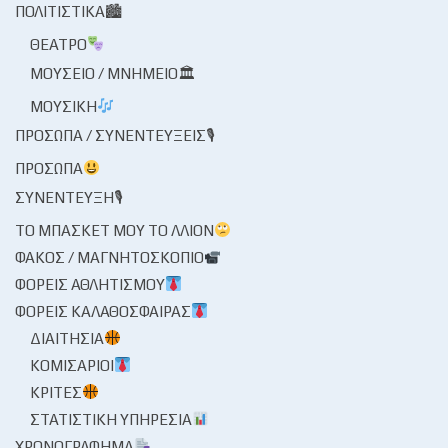
ΠΟΛΙΤΙΣΤΙΚΆ🏙
ΘΈΑΤΡΟ
ΜΟΥΣΕΊΟ / ΜΝΗΜΕΊΟ🏛
ΜΟΥΣΙΚΉ
ΠΡΌΣΩΠΑ / ΣΥΝΕΝΤΕΎΞΕΙΣ🎙
ΠΡΌΣΩΠΑ
ΣΥΝΈΝΤΕΥΞΗ🎙
ΤΟ ΜΠΆΣΚΕΤ ΜΟΥ ΤΟ ΛΛΊΟΝ
ΦΑΚΌΣ / ΜΑΓΝΗΤΟΣΚΌΠΙΟ
ΦΟΡΕΊΣ ΑΘΛΗΤΙΣΜΟΎ
ΦΟΡΕΊΣ ΚΑΛΑΘΌΣΦΑΙΡΑΣ
ΔΙΑΙΤΗΣΊΑ
ΚΟΜΙΣΆΡΙΟΙ
ΚΡΙΤΈΣ
ΣΤΑΤΙΣΤΙΚΉ ΥΠΗΡΕΣΊΑ
ΧΡΟΝΟΓΡΆΦΗΜΑ