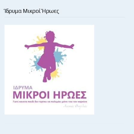
Ίδρυμα Μικροί Ήρωες