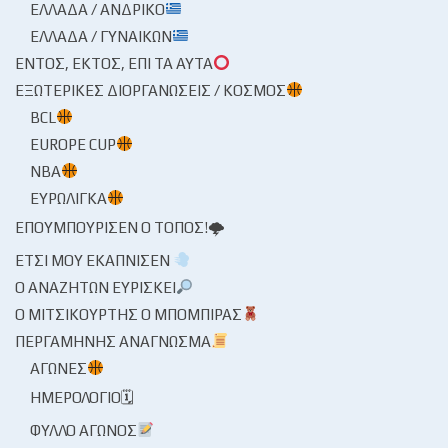
ΕΛΛΆΔΑ / ΑΝΔΡΙΚΌ
ΕΛΛΆΔΑ / ΓΥΝΑΙΚΏΝ
ΕΝΤΌΣ, ΕΚΤΌΣ, ΕΠΊ ΤΑ ΑΥΤΆ
ΕΞΩΤΕΡΙΚΈΣ ΔΙΟΡΓΑΝΏΣΕΙΣ / ΚΌΣΜΟΣ
BCL
EUROPE CUP
NBA
ΕΥΡΩΛΊΓΚΑ
ΕΠΟΥΜΠΟΎΡΙΣΕΝ Ο ΤΌΠΟΣ!🌩
ΈΤΣΙ ΜΟΥ ΕΚΆΠΝΙΣΕΝ
Ο ΑΝΑΖΗΤΏΝ ΕΥΡΊΣΚΕΙ
Ο ΜΙΤΣΙΚΟΥΡΤΉΣ Ο ΜΠΌΜΠΙΡΑΣ
ΠΕΡΓΑΜΗΝΉΣ ΑΝΆΓΝΩΣΜΑ
ΑΓΏΝΕΣ
ΗΜΕΡΟΛΌΓΙΟ🗓
ΦΎΛΛΟ ΑΓΏΝΟΣ