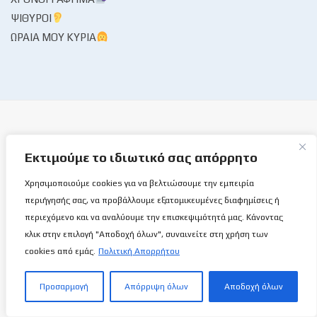
ΨΊΘΥΡΟΙ
ΩΡΑΊΑ ΜΟΥ ΚΥΡΊΑ
Εκτιμούμε το ιδιωτικό σας απόρρητο
Το Basketball Stories στις επάλξεις!
Χρησιμοποιούμε cookies για να βελτιώσουμε την εμπειρία
περιήγησής σας, να προβάλλουμε εξατομικευμένες διαφημίσεις ή
Μια νέα ιστοσελίδα εμφανίζεται σήμερα μπροστά στις οθόνες
περιεχόμενο και να αναλύουμε την επισκεψιμότητά μας. Κάνοντας
σας, η basketballstoriescy.com.
κλικ στην επιλογή "Αποδοχή όλων", συναινείτε στη χρήση των
cookies από εμάς.
Πολιτική Απορρήτου
Κανένα μα κανένα κείμενο σε αυτήν την ιστοσελίδα, δεν
θα είναι
ανώνυμο!
Προσαρμογή
Απόρριψη όλων
Αποδοχή όλων
καλαθόσφαιρα | ιστορία | πνεύμα | πολιτεία