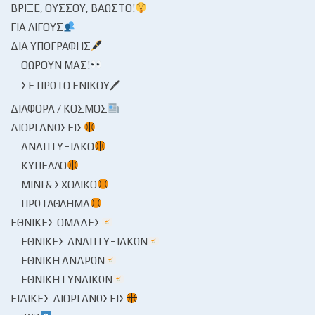
ΒΡΊΞΕ, ΟΎΣΣΟΥ, ΒΆΩΣΤΟ!
ΓΙΑ ΛΊΓΟΥΣ
ΔΙΑ ΥΠΟΓΡΑΦΉΣ
ΘΩΡΟΎΝ ΜΑΣ!
ΣΕ ΠΡΏΤΟ ΕΝΙΚΟΎ🖊
ΔΙΆΦΟΡΑ / ΚΌΣΜΟΣ
ΔΙΟΡΓΑΝΏΣΕΙΣ
ΑΝΑΠΤΥΞΙΑΚΌ
ΚΎΠΕΛΛΟ
ΜΊΝΙ & ΣΧΟΛΙΚΌ
ΠΡΩΤΆΘΛΗΜΑ
ΕΘΝΙΚΈΣ ΟΜΆΔΕΣ
ΕΘΝΙΚΈΣ ΑΝΑΠΤΥΞΙΑΚΏΝ
ΕΘΝΙΚΉ ΑΝΔΡΏΝ
ΕΘΝΙΚΉ ΓΥΝΑΙΚΏΝ
ΕΙΔΙΚΈΣ ΔΙΟΡΓΑΝΏΣΕΙΣ