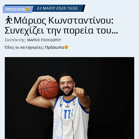
22 ΜΑΪ́ΟΥ 2026 16:02
ΠΡΌΣΩΠΑ
⛹️Μάριος Κωνσταντίνου:
Συνεχίζει την πορεία του…
Συντάκτης:
ΜΆΡΙΟΣ ΠΟΛΥΔΏΡΟΥ
Όλες οι κατηγορίες:
Πρόσωπα