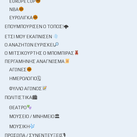
EUROPE CUP
NBA
ΕΥΡΩΛΊΓΚΑ
ΕΠΟΥΜΠΟΎΡΙΣΕΝ Ο ΤΌΠΟΣ!🌩
ΈΤΣΙ ΜΟΥ ΕΚΆΠΝΙΣΕΝ
Ο ΑΝΑΖΗΤΏΝ ΕΥΡΊΣΚΕΙ
Ο ΜΙΤΣΙΚΟΥΡΤΉΣ Ο ΜΠΌΜΠΙΡΑΣ
ΠΕΡΓΑΜΗΝΉΣ ΑΝΆΓΝΩΣΜΑ
ΑΓΏΝΕΣ
ΗΜΕΡΟΛΌΓΙΟ🗓
ΦΎΛΛΟ ΑΓΏΝΟΣ
ΠΟΛΙΤΙΣΤΙΚΆ🏙
ΘΈΑΤΡΟ
ΜΟΥΣΕΊΟ / ΜΝΗΜΕΊΟ🏛
ΜΟΥΣΙΚΉ
ΠΡΌΣΩΠΑ / ΣΥΝΕΝΤΕΎΞΕΙΣ🎙