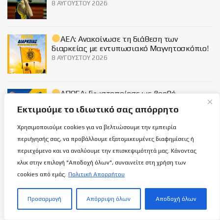
8 ΑΥΓΟΎΣΤΟΥ 2026
ΑΕΛ: Ανακοίνωσε τη διάθεση των
διαρκείας με εντυπωσιακό Μαγνητοσκόπιο!
8 ΑΥΓΟΎΣΤΟΥ 2026
ΑΠΟΕΛ: Γνωστοποίησε ως βοηθό
προπονητή τον Κοιλαρά!
Εκτιμούμε το ιδιωτικό σας απόρρητο
8 ΑΥΓΟΎΣΤΟΥ 2026
Χρησιμοποιούμε cookies για να βελτιώσουμε την εμπειρία
περιήγησής σας, να προβάλλουμε εξατομικευμένες διαφημίσεις ή
Social
περιεχόμενο και να αναλύουμε την επισκεψιμότητά μας. Κάνοντας
κλικ στην επιλογή "Αποδοχή όλων", συναινείτε στη χρήση των
cookies από εμάς.
Πολιτική Απορρήτου
Προσαρμογή
Απόρριψη όλων
Αποδοχή όλων
Σχετικά με εμάς