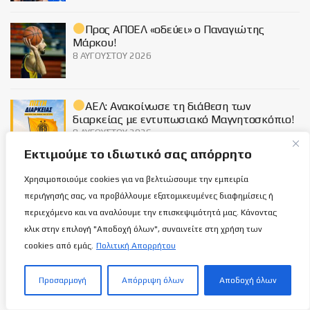
Προς ΑΠΟΕΛ «οδεύει» ο Παναγιώτης
Μάρκου!
8 ΑΥΓΟΎΣΤΟΥ 2026
ΑΕΛ: Ανακοίνωσε τη διάθεση των
διαρκείας με εντυπωσιακό Μαγνητοσκόπιο!
8 ΑΥΓΟΎΣΤΟΥ 2026
Εκτιμούμε το ιδιωτικό σας απόρρητο
Χρησιμοποιούμε cookies για να βελτιώσουμε την εμπειρία
Social
περιήγησής σας, να προβάλλουμε εξατομικευμένες διαφημίσεις ή
περιεχόμενο και να αναλύουμε την επισκεψιμότητά μας. Κάνοντας
κλικ στην επιλογή "Αποδοχή όλων", συναινείτε στη χρήση των
cookies από εμάς.
Πολιτική Απορρήτου
Σχετικά με εμάς
Προσαρμογή
Απόρριψη όλων
Αποδοχή όλων