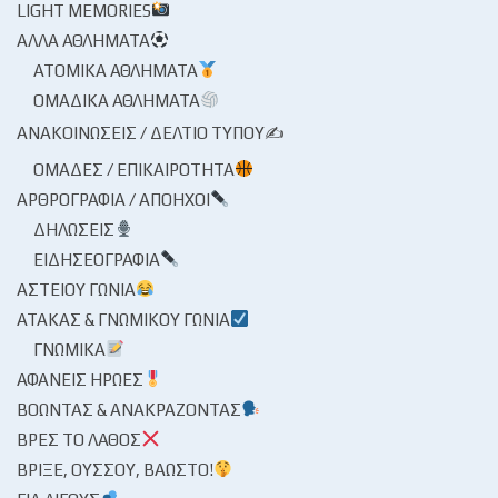
LIGHT MEMORIES
ΆΛΛΑ ΑΘΛΉΜΑΤΑ
ΑΤΟΜΙΚΆ ΑΘΛΉΜΑΤΑ
ΟΜΑΔΙΚΆ ΑΘΛΉΜΑΤΑ
ΑΝΑΚΟΙΝΏΣΕΙΣ / ΔΕΛΤΊΟ ΤΎΠΟΥ✍
ΟΜΆΔΕΣ / ΕΠΙΚΑΙΡΌΤΗΤΑ
ΑΡΘΡΟΓΡΑΦΊΑ / ΑΠΌΗΧΟΙ
ΔΗΛΏΣΕΙΣ
ΕΙΔΗΣΕΟΓΡΑΦΊΑ
ΑΣΤΕΊΟΥ ΓΩΝΊΑ
ΑΤΆΚΑΣ & ΓΝΩΜΙΚΟΎ ΓΩΝΊΑ
ΓΝΩΜΙΚΆ
ΑΦΑΝΕΊΣ ΉΡΩΕΣ
ΒΟΏΝΤΑΣ & ΑΝΑΚΡΆΖΟΝΤΑΣ
ΒΡΕΣ ΤΟ ΛΆΘΟΣ
ΒΡΊΞΕ, ΟΎΣΣΟΥ, ΒΆΩΣΤΟ!