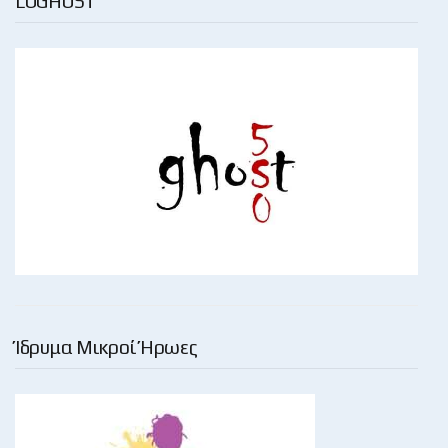
LOGHOST
Ίδρυμα Μικροί Ήρωες