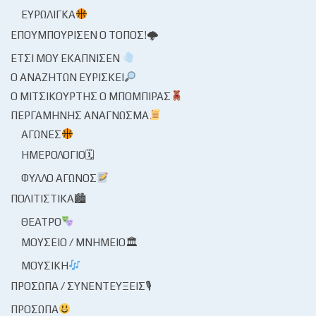
ΕΥΡΩΛΊΓΚΑ
ΕΠΟΥΜΠΟΎΡΙΣΕΝ Ο ΤΌΠΟΣ!🌩
ΈΤΣΙ ΜΟΥ ΕΚΆΠΝΙΣΕΝ
Ο ΑΝΑΖΗΤΏΝ ΕΥΡΊΣΚΕΙ
Ο ΜΙΤΣΙΚΟΥΡΤΉΣ Ο ΜΠΌΜΠΙΡΑΣ
ΠΕΡΓΑΜΗΝΉΣ ΑΝΆΓΝΩΣΜΑ
ΑΓΏΝΕΣ
ΗΜΕΡΟΛΌΓΙΟ🗓
ΦΎΛΛΟ ΑΓΏΝΟΣ
ΠΟΛΙΤΙΣΤΙΚΆ🏙
ΘΈΑΤΡΟ
ΜΟΥΣΕΊΟ / ΜΝΗΜΕΊΟ🏛
ΜΟΥΣΙΚΉ
ΠΡΌΣΩΠΑ / ΣΥΝΕΝΤΕΎΞΕΙΣ🎙
ΠΡΌΣΩΠΑ