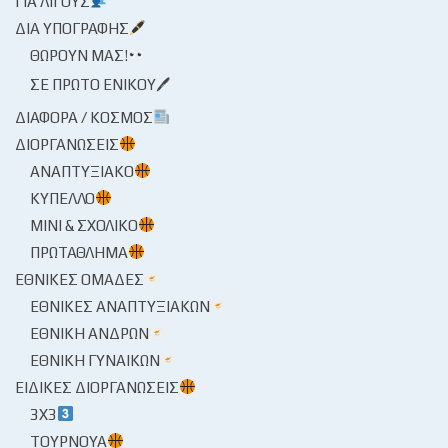
ΓΙΑ ΛΊΓΟΥΣ
ΔΙΑ ΥΠΟΓΡΑΦΉΣ
ΘΩΡΟΎΝ ΜΑΣ!
ΣΕ ΠΡΏΤΟ ΕΝΙΚΟΎ🖊
ΔΙΆΦΟΡΑ / ΚΌΣΜΟΣ
ΔΙΟΡΓΑΝΏΣΕΙΣ
ΑΝΑΠΤΥΞΙΑΚΌ
ΚΎΠΕΛΛΟ
ΜΊΝΙ & ΣΧΟΛΙΚΌ
ΠΡΩΤΆΘΛΗΜΑ
ΕΘΝΙΚΈΣ ΟΜΆΔΕΣ
ΕΘΝΙΚΈΣ ΑΝΑΠΤΥΞΙΑΚΏΝ
ΕΘΝΙΚΉ ΑΝΔΡΏΝ
ΕΘΝΙΚΉ ΓΥΝΑΙΚΏΝ
ΕΙΔΙΚΈΣ ΔΙΟΡΓΑΝΏΣΕΙΣ
3X3
ΤΟΥΡΝΟΥΆ