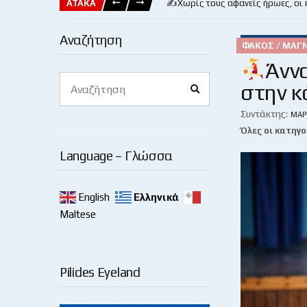
ΑΤΑΚΑ
✍️Χωρίς τους αφανείς ήρωες, οι
Αναζήτηση
ΦΑΚΌΣ / ΜΑΓ
Άνν
Search
στην κ
Search
for:
Συντάκτης:
ΜΆΡ
Όλες οι κατηγο
Language – Γλώσσα
English
Ελληνικά
Maltese
Pilides Eyeland