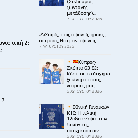
(Σύνδεσμος
ζωντανής
μετάδοσης)…
7 ΑΥΓΟΎΣΤΟΥ 2026
✍️Χωρίς τους αφανείς ήρωες,
οι ήρωες θα ήταν αφανείς…
νιστική 2:
7 ΑΥΓΟΎΣΤΟΥ 2026
;
Κύπρος-
Σκόπια 63-82:
Κόστισε το άσχημο
ξεκίνημα στους
νεαρούς μας…
6 ΑΥΓΟΎΣΤΟΥ 2026
 7
Εθνική Γυναικών
Κ16: Η τελική
12αδα ενόψει των
δικών της
υποχρεώσεων!
6 ΑΥΓΟΎΣΤΟΥ 2026