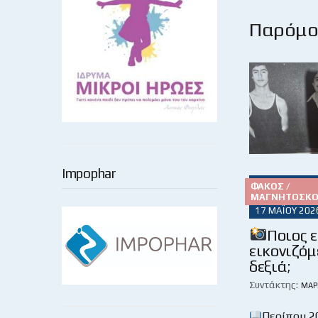
Παρόμοι
Impophar
ΦΑΚΌΣ /
ΜΑΓΝΗΤΟΣΚΌ
17 ΜΑΪ́ΟΥ 202
Ποιος ε
εικονιζόμ
δεξιά;
Συντάκτης:
ΜΆΡ
Περίπου 2