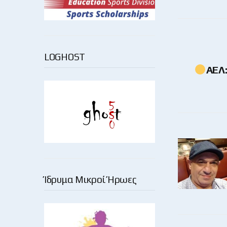
LOGHOST
ΑΕΛ:
Ίδρυμα Μικροί Ήρωες