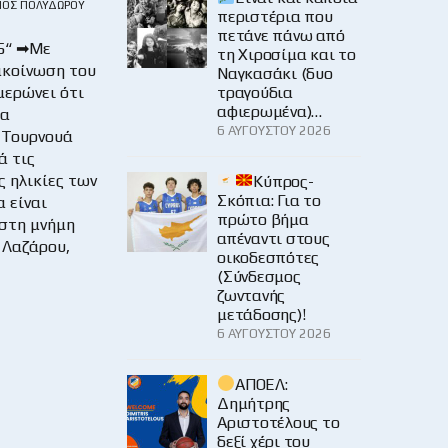
ΙΟΣ ΠΟΛΥΔΏΡΟΥ
περιστέρια που
πετάνε πάνω από
5“ ➡Με
τη Χιροσίμα και το
ακοίνωση του
Ναγκασάκι (δυο
τραγούδια
μερώνει ότι
αφιερωμένα)…
θα
6 ΑΥΓΟΎΣΤΟΥ 2026
 Τουρνουά
ά τις
 ηλικίες των
Κύπρος-
Σκόπια: Για το
α είναι
πρώτο βήμα
στη μνήμη
απέναντι στους
 Λαζάρου,
οικοδεσπότες
(Σύνδεσμος
ζωντανής
μετάδοσης)!
6 ΑΥΓΟΎΣΤΟΥ 2026
ΑΠΟΕΛ:
Δημήτρης
Αριστοτέλους το
δεξί χέρι του