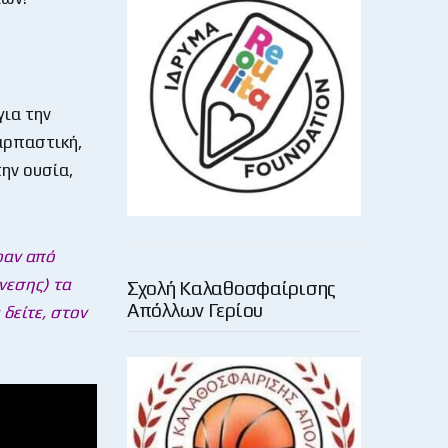
ια την
αρπαστική,
ην ουσία,
ραν από
νεσης) τα
Σχολή Καλαθοσφαίρισης
Απόλλων Γερίου
δείτε, στον