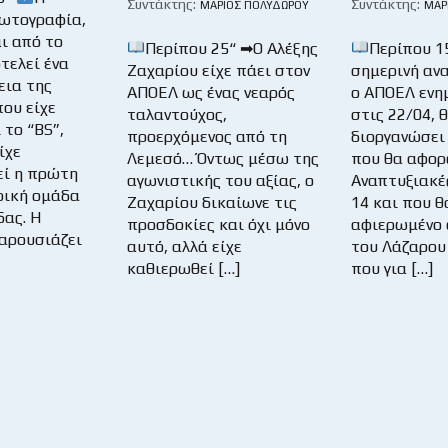
Συντάκτης:
Συντάκτης:
ΜΆΡΙΟΣ ΠΟΛΥΔΏΡΟΥ
ΜΆΡ
ωτογραφία,
ι από το
Περίπου 25“ ➡Ο Αλέξης
Περίπου 1
τελεί ένα
Ζαχαρίου είχε πάει στον
σημερινή αν
εια της
ΑΠΟΕΛ ως ένας νεαρός
ο ΑΠΟΕΛ ενη
ου είχε
ταλαντούχος,
στις 22/04, 
το “BS”,
προερχόμενος από τη
διοργανώσει
ίχε
Λεμεσό… Όντως μέσω της
που θα αφορ
ί η πρώτη
αγωνιστικής του αξίας, ο
Αναπτυξιακές
ρική ομάδα
Ζαχαρίου δικαίωνε τις
14 και που θ
δας. Η
προσδοκίες και όχι μόνο
αφιερωμένο 
αρουσιάζει
αυτό, αλλά είχε
του Λάζαρου
καθιερωθεί […]
που για […]