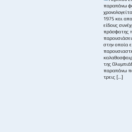
παραπάνω φ
χρονολογείτα
1975 και απο
είδους συνέχ
πρόσφατης π
παρουσιάσει 
στην οποία ε
παρουσιαστε
καλαθοσφαι
της Ολυμπιά
παραπάνω π
τρεις […]