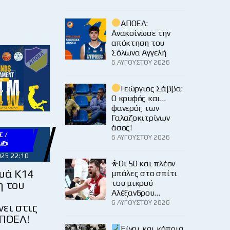
ΑΠΟΕΛ:
Ανακοίνωσε την
απόκτηση του
Σόλωνα Αγγελή
6 ΑΥΓΟΎΣΤΟΥ 2026
Γεώργιος Σάββα:
Ο κρυφός και…
φανερός των
Γαλαζοκιτρίνων
άσος!
 /
6 ΑΥΓΟΎΣΤΟΥ 2026
Υ✍
025 22:10
⛹️Οι 50 και πλέον
υά Κ14
μπάλες στο σπίτι
του μικρού
η του
Αλέξανδρου…
6 ΑΥΓΟΎΣΤΟΥ 2026
ει στις
ΑΠΟΕΛ!
Είναι και κάποια