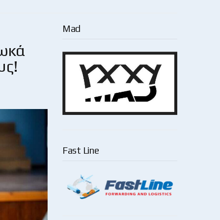
Mad
Φωκά
υς!
Fast Line