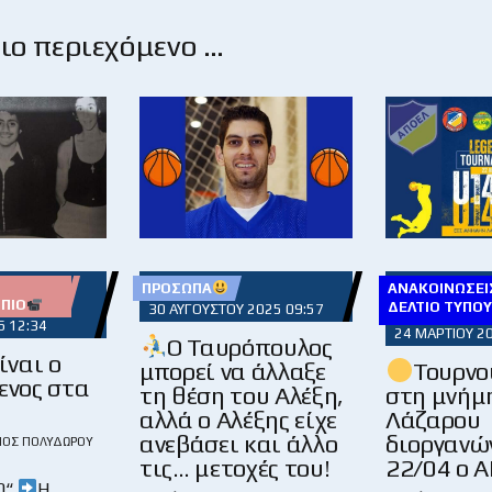
ο περιεχόμενο …
ΠΡΌΣΩΠΑ
ΑΝΑΚΟΙΝΏΣΕΙΣ
ΠΙΟ
ΔΕΛΤΊΟ ΤΎΠΟ
30 ΑΥΓΟΎΣΤΟΥ 2025 09:57
6 12:34
24 ΜΑΡΤΊΟΥ 2
Ο Ταυρόπουλος
ίναι ο
μπορεί να άλλαξε
Τουρνο
ενος στα
τη θέση του Αλέξη,
στη μνήμ
αλλά ο Αλέξης είχε
Λάζαρου
ανεβάσει και άλλο
διοργανών
ΙΟΣ ΠΟΛΥΔΏΡΟΥ
τις… μετοχές του!
22/04 ο 
0“
Η