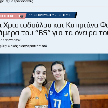
 ήρωες θα ήταν αφανείς…
11 ΦΕΒΡΟΥΑΡΊΟΥ 2026 07:05
ΝΗΤΟΣΚΌΠΙΟ
α Χριστοδούλου και Κυπριάνα 
άμερα του “BS” για τα όνειρα το
ΙΟΣ ΠΟΛΥΔΏΡΟΥ
ρίες:
Φακός / Μαγνητοσκόπιο