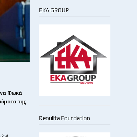
EKA GROUP
άνα Φωκά
ρώματα της
Reoulita Foundation
ιών!