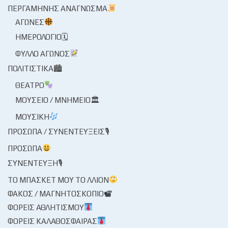
ΠΕΡΓΑΜΗΝΉΣ ΑΝΆΓΝΩΣΜΑ
ΑΓΏΝΕΣ
ΗΜΕΡΟΛΌΓΙΟ🗓
ΦΎΛΛΟ ΑΓΏΝΟΣ
ΠΟΛΙΤΙΣΤΙΚΆ🏙
ΘΈΑΤΡΟ
ΜΟΥΣΕΊΟ / ΜΝΗΜΕΊΟ🏛
ΜΟΥΣΙΚΉ
ΠΡΌΣΩΠΑ / ΣΥΝΕΝΤΕΎΞΕΙΣ🎙
ΠΡΌΣΩΠΑ
ΣΥΝΈΝΤΕΥΞΗ🎙
ΤΟ ΜΠΆΣΚΕΤ ΜΟΥ ΤΟ ΛΛΊΟΝ
ΦΑΚΌΣ / ΜΑΓΝΗΤΟΣΚΌΠΙΟ
ΦΟΡΕΊΣ ΑΘΛΗΤΙΣΜΟΎ
ΦΟΡΕΊΣ ΚΑΛΑΘΌΣΦΑΙΡΑΣ