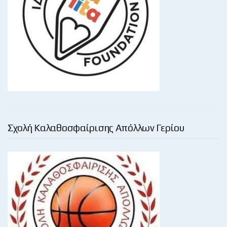
Σχολή Καλαθοσφαίρισης Απόλλων Γερίου