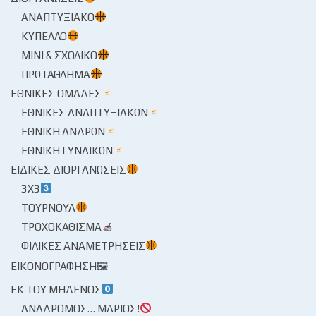
ΑΝΑΠΤΥΞΙΑΚΌ
ΚΎΠΕΛΛΟ
ΜΊΝΙ & ΣΧΟΛΙΚΌ
ΠΡΩΤΆΘΛΗΜΑ
ΕΘΝΙΚΈΣ ΟΜΆΔΕΣ
ΕΘΝΙΚΈΣ ΑΝΑΠΤΥΞΙΑΚΏΝ
ΕΘΝΙΚΉ ΑΝΔΡΏΝ
ΕΘΝΙΚΉ ΓΥΝΑΙΚΏΝ
ΕΙΔΙΚΈΣ ΔΙΟΡΓΑΝΏΣΕΙΣ
3X3
ΤΟΥΡΝΟΥΆ
ΤΡΟΧΟΚΆΘΙΣΜΑ
ΦΙΛΙΚΈΣ ΑΝΑΜΕΤΡΉΣΕΙΣ
ΕΙΚΟΝΟΓΡΆΦΗΣΗ🖼
ΕΚ ΤΟΥ ΜΗΔΕΝΌΣ
ΑΝΆΔΡΟΜΟΣ… ΜΆΡΙΟΣ!