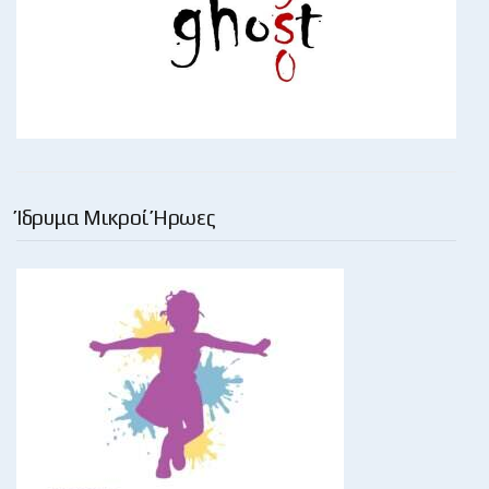
Ίδρυμα Μικροί Ήρωες