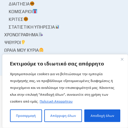
ΔΙΑΙΤΗΣΊΑ
ΚΟΜΙΣΆΡΙΟΙ
ΚΡΙΤΈΣ
ΣΤΑΤΙΣΤΙΚΉ ΥΠΗΡΕΣΊΑ
ΧΡΟΝΟΓΡΆΦΗΜΑ
ΨΊΘΥΡΟΙ
ΩΡΑΊΑ ΜΟΥ ΚΥΡΊΑ
Εκτιμούμε το ιδιωτικό σας απόρρητο
Χρησιμοποιούμε cookies για να βελτιώσουμε την εμπειρία
περιήγησής σας, να προβάλλουμε εξατομικευμένες διαφημίσεις ή
περιεχόμενο και να αναλύουμε την επισκεψιμότητά μας. Κάνοντας
κλικ στην επιλογή "Αποδοχή όλων", συναινείτε στη χρήση των
Το Basketball Stories στις επάλξεις!
cookies από εμάς.
Πολιτική Απορρήτου
Προσαρμογή
Απόρριψη όλων
Αποδοχή όλων
Μια νέα ιστοσελίδα εμφανίζεται σήμερα μπροστά στις οθόνες
σας, η basketballstoriescy.com.