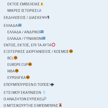
ΕΚΤΌΣ ΕΜΒΈΛΕΙΑΣ
ΜΙΚΡΈΣ ΙΣΤΟΡΊΕΣ
ΕΚΔΗΛΏΣΕΙΣ / ΔΙΆΣΚΕΨΗ🎙
ΕΛΛΆΔΑ
ΕΛΛΆΔΑ / ΑΝΔΡΙΚΌ
ΕΛΛΆΔΑ / ΓΥΝΑΙΚΏΝ
ΕΝΤΌΣ, ΕΚΤΌΣ, ΕΠΊ ΤΑ ΑΥΤΆ
ΕΞΩΤΕΡΙΚΈΣ ΔΙΟΡΓΑΝΏΣΕΙΣ / ΚΌΣΜΟΣ
BCL
EUROPE CUP
NBA
ΕΥΡΩΛΊΓΚΑ
ΕΠΟΥΜΠΟΎΡΙΣΕΝ Ο ΤΌΠΟΣ!🌩
ΈΤΣΙ ΜΟΥ ΕΚΆΠΝΙΣΕΝ
Ο ΑΝΑΖΗΤΏΝ ΕΥΡΊΣΚΕΙ
Ο ΜΙΤΣΙΚΟΥΡΤΉΣ Ο ΜΠΌΜΠΙΡΑΣ