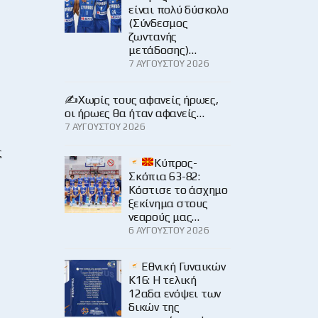
είναι πολύ δύσκολο
(Σύνδεσμος
ζωντανής
μετάδοσης)…
7 ΑΥΓΟΎΣΤΟΥ 2026
✍️Χωρίς τους αφανείς ήρωες,
οι ήρωες θα ήταν αφανείς…
7 ΑΥΓΟΎΣΤΟΥ 2026
ς
Κύπρος-
Σκόπια 63-82:
Κόστισε το άσχημο
ξεκίνημα στους
νεαρούς μας…
6 ΑΥΓΟΎΣΤΟΥ 2026
Εθνική Γυναικών
Κ16: Η τελική
12αδα ενόψει των
δικών της