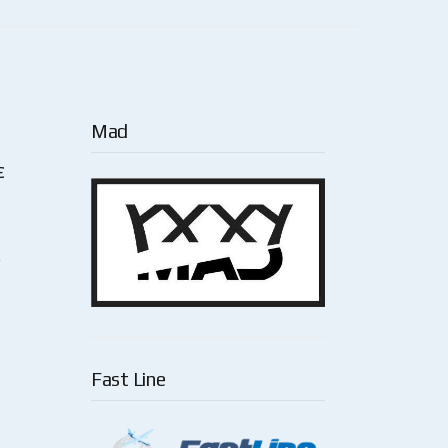
Mad
ε
ν
Fast Line