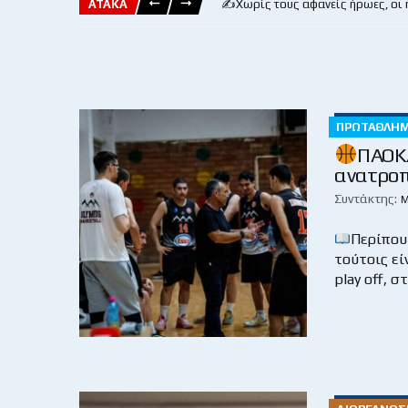
ΑΤΑΚΑ
✍️Χωρίς τους αφανείς ήρωες, οι
ΠΡΩΤΆΘΛΗ
ΠΑΟΚ
ανατροπ
Συντάκτης:
Μ
Περίπου
τούτοις εί
play off, 