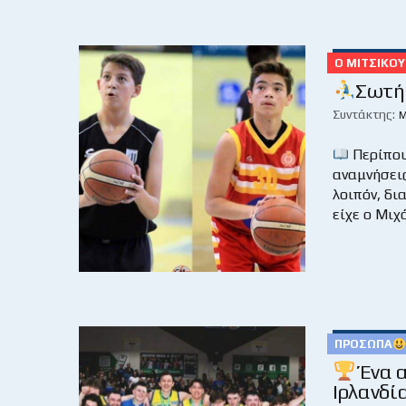
Ο ΜΙΤΣΙΚΟ
Σωτήρ
Συντάκτης:
Μ
Περίπου
αναμνήσει
λοιπόν, δι
είχε ο Μιχ
ΠΡΌΣΩΠΑ
Ένα α
Ιρλανδία