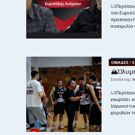
Περίπου
τον Ευριπί
προπονητή
συνομιλία 
ΟΜΆΔΕΣ / 
🏔Όλυμπ
Συντάκτης:
Μ
Περίπου
γνωρίσει κ
(αγωνιστι
χαμηλών τό