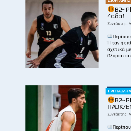
ΔΙΟΡΓΑΝΏΣ
Β2~Ρl
4αδα!
Συντάκτης:
Μ
Περίπου
Ή ταν ή επ
σχετικά μ
Όλυμπο που
ΠΡΩΤΆΘΛΗ
Β2~Ρl
ΠΑΟΚ/ΕΝ
Συντάκτης:
Μ
Περίπου