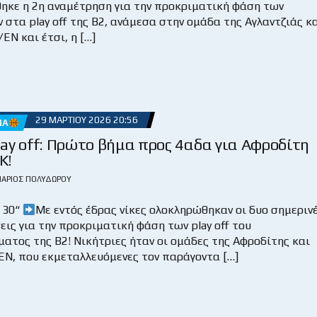
ηκε η 2η αναμέτρηση για την προκριματική φάση των
 στα play off της Β2, ανάμεσα στην ομάδα της Αγλαντζιάς κ
ΕΝ και έτσι, η […]
29 ΜΑΡΤΊΟΥ 2026 20:56
ΜΑ
ay off: Πρώτο βήμα προς 4αδα για Αφροδίτη
Κ!
ΆΡΙΟΣ ΠΟΛΥΔΏΡΟΥ
 30“
Με εντός έδρας νίκες ολοκληρώθηκαν οι δυο σημεριν
ις για την προκριματική φάση των play off του
ατος της Β2! Νικήτριες ήταν οι ομάδες της Αφροδίτης και
ΕΝ, που εκμεταλλευόμενες τον παράγοντα […]