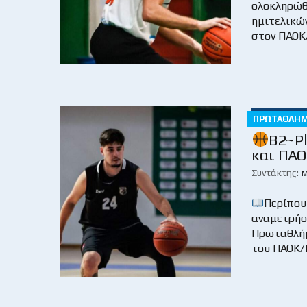
ολοκληρώθ
ημιτελικών
στον ΠΑΟΚ/
ΠΡΩΤΆΘΛΗ
B2~Pl
και ΠΑΟ
Συντάκτης:
Μ
Περίπου
αναμετρήσε
Πρωταθλήμ
του ΠΑΟΚ/