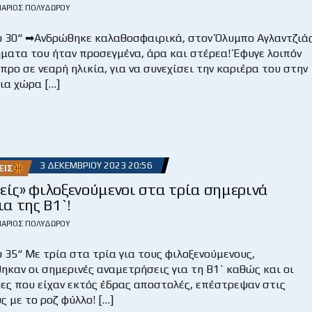
ΆΡΙΟΣ ΠΟΛΥΔΏΡΟΥ
 30“ ➡Ανδρώθηκε καλαθοσφαιρικά, στον Όλυμπο Αγλαντζιάς
ματα του ήταν προσεγμένα, άρα και στέρεα! Έφυγε λοιπόν
προ σε νεαρή ηλικία, για να συνεχίσει την καριέρα του στην
μια χώρα […]
3 ΔΕΚΕΜΒΡΊΟΥ 2023 20:56
ΕΙΣ
είς» φιλοξενούμενοι στα τρία σημερινά
ια της Β1`!
ΆΡΙΟΣ ΠΟΛΥΔΏΡΟΥ
 35“ Με τρία στα τρία για τους φιλοξενούμενους,
καν οι σημερινές αναμετρήσεις για τη Β1` καθώς και οι
ες που είχαν εκτός έδρας αποστολές, επέστρεψαν στις
ς με το ροζ φύλλο! […]