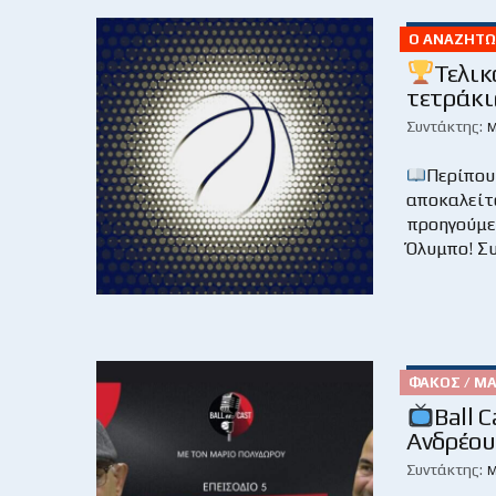
Ο ΑΝΑΖΗΤΏΝ
Τελικ
τετράκι
Συντάκτης:
Μ
Περίπου
αποκαλείτα
προηγούμεν
Όλυμπο! Συ
ΦΑΚΌΣ / Μ
Ball 
Ανδρέου
Συντάκτης:
Μ