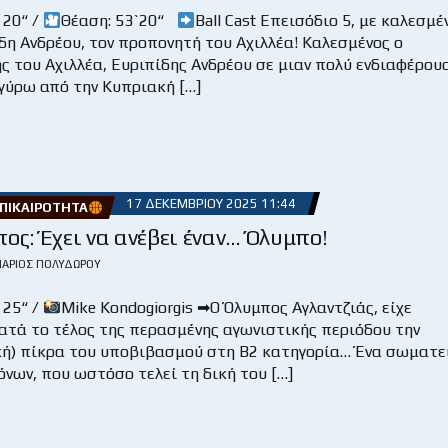
 20“ /
Θέαση: 53`20“
Ball Cast Επεισόδιο 5, με καλεσμέ
δη Ανδρέου, τον προπονητή του Αχιλλέα! Καλεσμένος ο
ς του Αχιλλέα, Ευριπίδης Ανδρέου σε μιαν πολύ ενδιαφέρου
γύρω από την Κυπριακή […]
17 ΔΕΚΕΜΒΡΊΟΥ 2025 11:44
ΕΠΙΚΑΙΡΌΤΗΤΑ
ος: Έχει να ανέβει έναν… Όλυμπο!
ΆΡΙΟΣ ΠΟΛΥΔΏΡΟΥ
 25“ /
Mike Kondogiorgis ➡Ο Όλυμπος Αγλαντζιάς, είχε
ατά το τέλος της περασμένης αγωνιστικής περιόδου την
κή) πίκρα του υποβιβασμού στη Β2 κατηγορία… Ένα σωματε
νων, που ωστόσο τελεί τη δική του […]