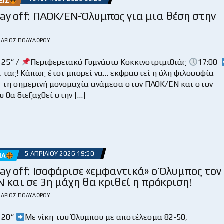
ΕΙΣ
ay off: ΠΑΟΚ/ΕΝ-Όλυμπος για μια θέση στην
ΆΡΙΟΣ ΠΟΛΥΔΏΡΟΥ
 25“ /
Περιφερειακό Γυμνάσιο Κοκκινοτριμιθιάς
17:00
ί τας! Κάπως έτσι μπορεί να… εκφραστεί η όλη φιλοσοφία
ε τη σημερινή μονομαχία ανάμεσα στον ΠΑΟΚ/ΕΝ και στον
 θα διεξαχθεί στην […]
5 ΑΠΡΙΛΊΟΥ 2026 19:50
ΜΑ
ay off: Ισοφάρισε «εμφαντικά» ο Όλυμπος τον
 και σε 3η μάχη θα κριθεί η πρόκριση!
ΆΡΙΟΣ ΠΟΛΥΔΏΡΟΥ
 20“
Με νίκη του Όλυμπου με αποτέλεσμα 82-50,