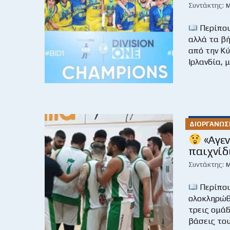
Συντάκτης:
Μ
Περίπου
αλλά τα βή
από την Κύ
Ιρλανδία, 
ΔΙΟΡΓΑΝΏΣ
«Αγεν
παιχνίδ
Συντάκτης:
Μ
Περίπου
ολοκληρώθη
τρεις ομάδ
βάσεις του