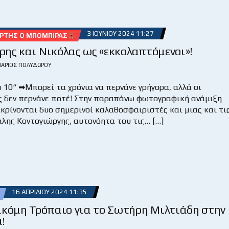
3 ΙΟΥΝΊΟΥ 2024 11:27
ΥΡΤΉΣ Ο ΜΠΌΜΠΙΡΑΣ
ης και Νικόλας ως «εκκολαπτόμενοι»!
ΆΡΙΟΣ ΠΟΛΥΔΏΡΟΥ
 10“ ➡Μπορεί τα χρόνια να περνάνε γρήγορα, αλλά οι
ς δεν περνάνε ποτέ! Στην παραπάνω φωτογραφική ανάμιξη
ακρίνονται δυο σημερινοί καλαθοσφαιριστές και μιας και τι
άλης Κοντογιώργης, αυτονόητα του τις… […]
16 ΑΠΡΙΛΊΟΥ 2024 11:35
κόμη Τρόπαιο για το Σωτήρη Μιλτιάδη στην
!