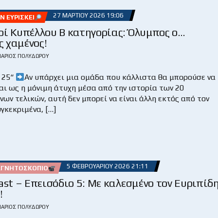
27 ΜΑΡΤΊΟΥ 2026 19:06
 ΕΥΡΊΣΚΕΙ
οί Κυπέλλου Β κατηγορίας: Όλυμπος ο…
ς χαμένος!
ΆΡΙΟΣ ΠΟΛΥΔΏΡΟΥ
 25“
Αν υπάρχει μια ομάδα που κάλλιστα θα μπορούσε να
ι ως η μόνιμη άτυχη μέσα από την ιστορία των 20
ων τελικών, αυτή δεν μπορεί να είναι άλλη εκτός από τον
γκεκριμένα, […]
5 ΦΕΒΡΟΥΑΡΊΟΥ 2026 21:11
ΑΓΝΗΤΟΣΚΌΠΙΟ
Cast – Επεισόδιο 5: Mε καλεσμένο τον Ευριπίδ
!
ΆΡΙΟΣ ΠΟΛΥΔΏΡΟΥ