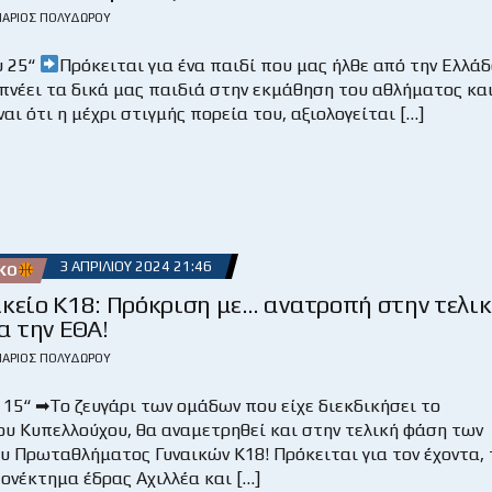
ΆΡΙΟΣ ΠΟΛΥΔΏΡΟΥ
υ 25“
Πρόκειται για ένα παιδί που μας ήλθε από την Ελλά
πνέει τα δικά μας παιδιά στην εκμάθηση του αθλήματος και
ναι ότι η μέχρι στιγμής πορεία του, αξιολογείται […]
3 ΑΠΡΙΛΊΟΥ 2024 21:46
ΚΌ
κείο Κ18: Πρόκριση με… ανατροπή στην τελι
α την ΕΘΑ!
ΆΡΙΟΣ ΠΟΛΥΔΏΡΟΥ
 15“ ➡Το ζευγάρι των ομάδων που είχε διεκδικήσει το
ου Κυπελλούχου, θα αναμετρηθεί και στην τελική φάση των
υ Πρωταθλήματος Γυναικών Κ18! Πρόκειται για τον έχοντα, 
ονέκτημα έδρας Αχιλλέα και […]