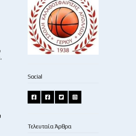
υ
,
Social
υ
Τελευταία Άρθρα