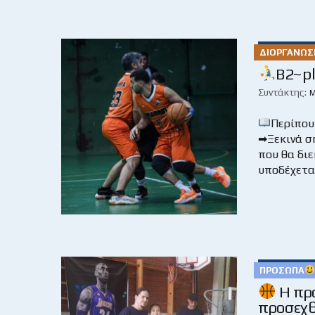
ΔΙΟΡΓΑΝΏΣ
B2~pl
Συντάκτης:
Μ
Περίπου
➡Ξεκινά σή
που θα διε
υποδέχεται
ΠΡΌΣΩΠΑ
Η προ
προσεχθ