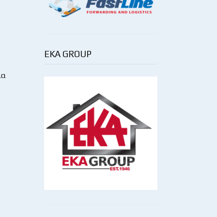
EKA GROUP
ια