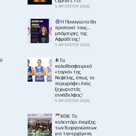
Cyprus LTD!
5 ΑΥΓΟΎΣΤΟΥ 2026
Η Παναγιώτα θα
προπονεί τους…
μπόμπιρες της
Αφροδίτης!
5 ΑΥΓΟΎΣΤΟΥ 2026
ύ
⛹️‍Το
καλαθοσφαιρικό
«ταγκό» της
Νεφέλης, όπως το
περιγράφει ένας
ξεχωριστός
συνάδελφος!
5 ΑΥΓΟΎΣΤΟΥ 2026
KOK: Το
καλεντάρι έναρξης
των διοργανώσεων
για την ερχόμενη