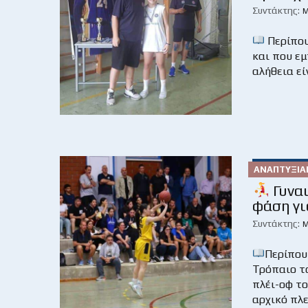
Συντάκτης:
Μ
Περίπο
και που εμ
αλήθεια εί
ΑΝΑΠΤΥΞΙΑ
Γυναι
φάση γι
Συντάκτης:
Μ
Περίπου
Τρόπαιο τ
πλέι-οφ το
αρχικό πλε