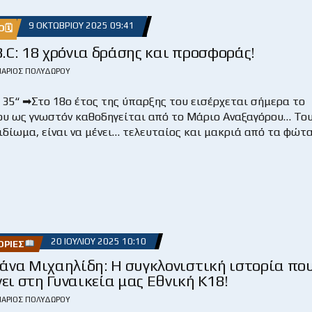
9 ΟΚΤΩΒΡΊΟΥ 2025 09:41
Ο🗓
.C: 18 χρόνια δράσης και προσφοράς!
ΆΡΙΟΣ ΠΟΛΥΔΏΡΟΥ
 35“ ➡Στο 18ο έτος της ύπαρξης του εισέρχεται σήμερα το
που ως γνωστόν καθοδηγείται από το Μάριο Αναξαγόρου… Το
ιδίωμα, είναι να μένει… τελευταίος και μακριά από τα φώτα
20 ΙΟΥΛΊΟΥ 2025 10:10
ΟΡΊΕΣ
άνα Μιχαηλίδη: Η συγκλονιστική ιστορία πο
ει στη Γυναικεία μας Εθνική Κ18!
ΆΡΙΟΣ ΠΟΛΥΔΏΡΟΥ