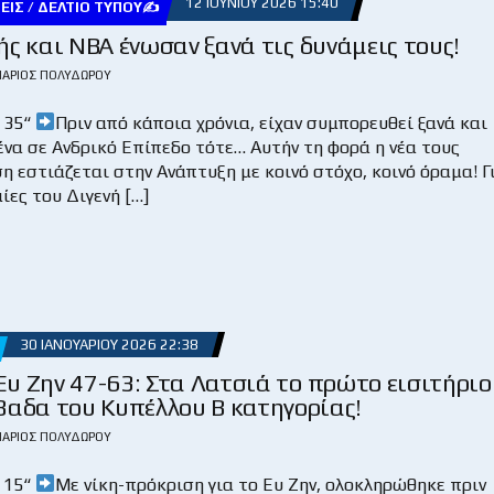
12 ΙΟΥΝΊΟΥ 2026 15:40
ΕΙΣ / ΔΕΛΤΊΟ ΤΎΠΟΥ✍
ής και ΝΒΑ ένωσαν ξανά τις δυνάμεις τους!
ΆΡΙΟΣ ΠΟΛΥΔΏΡΟΥ
 35“
Πριν από κάποια χρόνια, είχαν συμπορευθεί ξανά και
να σε Ανδρικό Επίπεδο τότε… Αυτήν τη φορά η νέα τους
 εστιάζεται στην Ανάπτυξη με κοινό στόχο, κοινό όραμα! Γ
ίες του Διγενή […]
30 ΙΑΝΟΥΑΡΊΟΥ 2026 22:38
υ Ζην 47-63: Στα Λατσιά το πρώτο εισιτήριο
 8αδα του Κυπέλλου Β κατηγορίας!
ΆΡΙΟΣ ΠΟΛΥΔΏΡΟΥ
 15“
Με νίκη-πρόκριση για το Ευ Ζην, ολοκληρώθηκε πριν