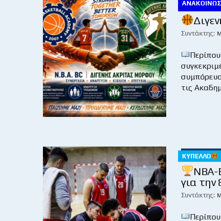
ΑΝΑΚΟΙΝΏΣ
Διγεν
Συντάκτης:
Μ
Περίπου
συγκεκριμέ
συμπόρευση
τις Ακαδημ
ΚΎΠΕΛΛΟ
NBA-Ε
για την
Συντάκτης:
Μ
Περίπου