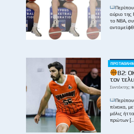
Περίπου 
αύριο της
το ΝΒΑ, συ
ανταμείφθη
ΠΡΩΤΆΘΛΗ
Β2: Ο
τον τελι
Συντάκτης:
Μ
Περίπου
πίνακα, με
μόλις ήττα
πρώτων […