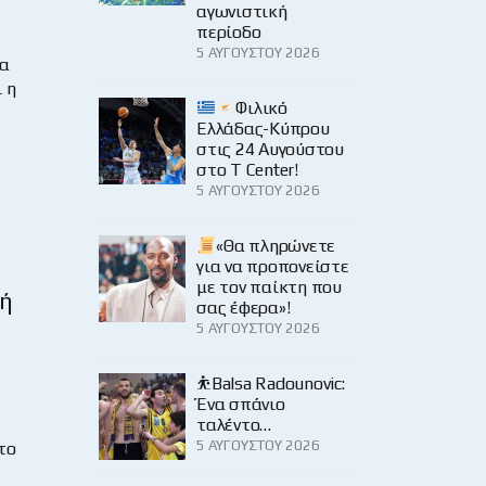
αγωνιστική
περίοδο
5 ΑΥΓΟΎΣΤΟΥ 2026
δα
 η
Φιλικό
Ελλάδας-Κύπρου
στις 24 Αυγούστου
στο Τ Center!
5 ΑΥΓΟΎΣΤΟΥ 2026
«Θα πληρώνετε
για να προπονείστε
με τον παίκτη που
κή
σας έφερα»!
5 ΑΥΓΟΎΣΤΟΥ 2026
⛹️Balsa Radounovic:
Ένα σπάνιο
ταλέντο…
5 ΑΥΓΟΎΣΤΟΥ 2026
το