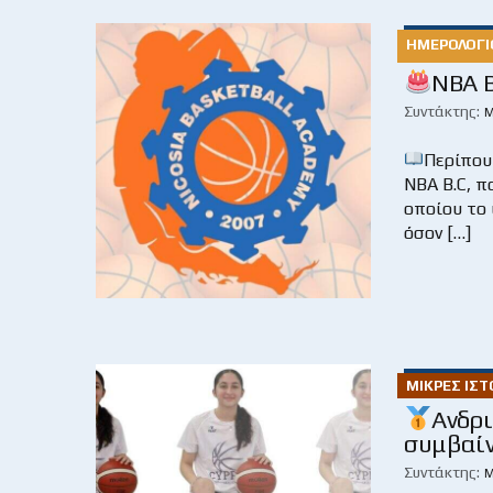
ΗΜΕΡΟΛΌΓΙ
NBA B
Συντάκτης:
Μ
Περίπου
NBA B.C, 
οποίου το 
όσον […]
ΜΙΚΡΈΣ ΙΣΤ
Ανδρι
συμβαίν
Συντάκτης:
Μ