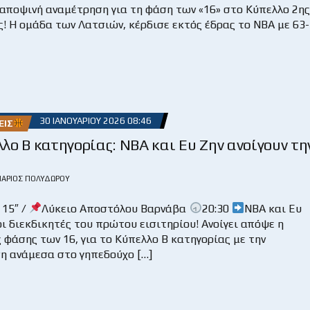
 αποψινή αναμέτρηση για τη φάση των «16» στο Κύπελλο 2ης
! Η ομάδα των Λατσιών, κέρδισε εκτός έδρας το ΝΒΑ με 63-
30 ΙΑΝΟΥΑΡΊΟΥ 2026 08:46
ΕΙΣ
λο Β κατηγορίας: NBA και Ευ Ζην ανοίγουν τη
ΆΡΙΟΣ ΠΟΛΥΔΏΡΟΥ
 15″ /
Λύκειο Αποστόλου Βαρνάβα
20:30
ΝΒΑ και Ευ
 οι διεκδικητές του πρώτου εισιτηρίου! Ανοίγει απόψε η
 φάσης των 16, για το Κύπελλο Β κατηγορίας με την
η ανάμεσα στο γηπεδούχο […]