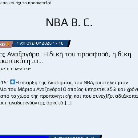
ωπο και όχι το προσωπείο!
NBA B. C.
1 ΑΥΓΟΎΣΤΟΥ 2026 17:10
ΚΌ
ς Αναξαγόρα: Η δική του προσφορά, η δίκη
οσωπικότητα…
ΆΡΙΟΣ ΠΟΛΥΔΏΡΟΥ
 15“
Η ύπαρξη της Ακαδημίας του ΝΒΑ, αποτελεί μιαν
ία του Μάριου Αναξαγόρα! Ο οποίος υπηρετεί εδώ και χρόν
 από το χώρο της προπονητικής και που συνεχίζει αδιάκοπα
ει, αναδεικνύοντας αρκετά […]