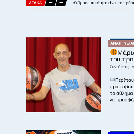
ΑΤΑΚΑ
✍️Προσωπικότητα είναι το πρόσ
ΑΝΑΠΤΥΞΙΑ
Μάριο
του πρ
Συντάκτης:
Μ
Περίπου
πρωτοβουλ
το άθλημα
να προσφέρ