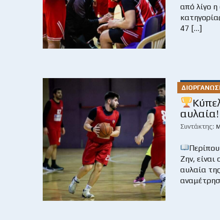
από λίγο η
κατηγορίας
47 […]
ΔΙΟΡΓΑΝΏΣ
Κύπελ
αυλαία!
Συντάκτης:
Μ
Περίπου
Ζην, είναι
αυλαία της
αναμέτρησ