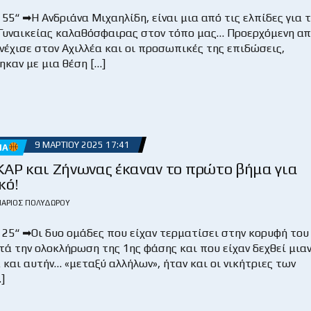
55“ ➡Η Ανδριάνα Μιχαηλίδη, είναι μια από τις ελπίδες για 
 Γυναικείας καλαθόσφαιρας στον τόπο μας… Προερχόμενη α
νέχισε στον Αχιλλέα και οι προσωπικές της επιδώσεις,
καν με μια θέση […]
9 ΜΑΡΤΊΟΥ 2025 17:41
ΜΑ
ΚΑΡ και Ζήνωνας έκαναν το πρώτο βήμα για
κό!
ΆΡΙΟΣ ΠΟΛΥΔΏΡΟΥ
 25“ ➡Οι δυο ομάδες που είχαν τερματίσει στην κορυφή του
τά την ολοκλήρωση της 1ης φάσης και που είχαν δεχθεί μια
 και αυτήν… «μεταξύ αλλήλων», ήταν και οι νικήτριες των
]