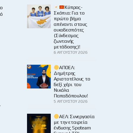
Κύπρος-
το
Σκόπια: Για το
πό
πρώτο βήμα
απέναντι στους
οικοδεσπότες
(Σύνδεσμος
ζωντανής
μετάδοσης)!
6 ΑΥΓΟΎΣΤΟΥ 2026
ΑΠΟΕΛ:
Δημήτρης
Αριστοτέλους το
δεξί χέρι του
Νικόλα
Παπαδόπουλου!
5 ΑΥΓΟΎΣΤΟΥ 2026
ν
ΑΕΛ: Συνεργασία
με την εταιρεία
ένδυσης Spoteam