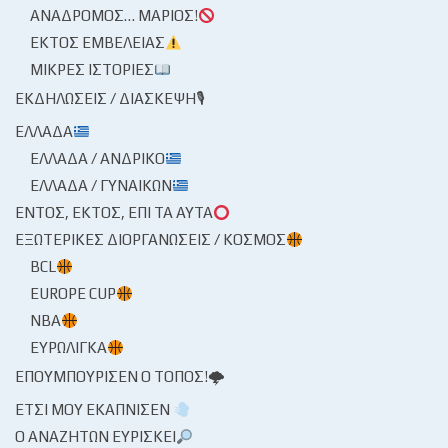
ΑΝΆΔΡΟΜΟΣ… ΜΆΡΙΟΣ!
ΕΚΤΌΣ ΕΜΒΈΛΕΙΑΣ
ΜΙΚΡΈΣ ΙΣΤΟΡΊΕΣ
ΕΚΔΗΛΏΣΕΙΣ / ΔΙΆΣΚΕΨΗ🎙
ΕΛΛΆΔΑ
ΕΛΛΆΔΑ / ΑΝΔΡΙΚΌ
ΕΛΛΆΔΑ / ΓΥΝΑΙΚΏΝ
ΕΝΤΌΣ, ΕΚΤΌΣ, ΕΠΊ ΤΑ ΑΥΤΆ
ΕΞΩΤΕΡΙΚΈΣ ΔΙΟΡΓΑΝΏΣΕΙΣ / ΚΌΣΜΟΣ
BCL
EUROPE CUP
NBA
ΕΥΡΩΛΊΓΚΑ
ΕΠΟΥΜΠΟΎΡΙΣΕΝ Ο ΤΌΠΟΣ!🌩
ΈΤΣΙ ΜΟΥ ΕΚΆΠΝΙΣΕΝ
Ο ΑΝΑΖΗΤΏΝ ΕΥΡΊΣΚΕΙ