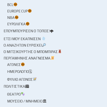
BCL
EUROPE CUP
NBA
ΕΥΡΩΛΊΓΚΑ
ΕΠΟΥΜΠΟΎΡΙΣΕΝ Ο ΤΌΠΟΣ!🌩
ΈΤΣΙ ΜΟΥ ΕΚΆΠΝΙΣΕΝ
Ο ΑΝΑΖΗΤΏΝ ΕΥΡΊΣΚΕΙ
Ο ΜΙΤΣΙΚΟΥΡΤΉΣ Ο ΜΠΌΜΠΙΡΑΣ
ΠΕΡΓΑΜΗΝΉΣ ΑΝΆΓΝΩΣΜΑ
ΑΓΏΝΕΣ
ΗΜΕΡΟΛΌΓΙΟ🗓
ΦΎΛΛΟ ΑΓΏΝΟΣ
ΠΟΛΙΤΙΣΤΙΚΆ🏙
ΘΈΑΤΡΟ
ΜΟΥΣΕΊΟ / ΜΝΗΜΕΊΟ🏛