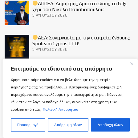
ΑΠΟΕΛ: Δημήτρης Αριστοτέλους το δεξί
χέρι του Νικόλα Παπαδόπουλου!
5 ΑΥΓΟΎΣΤΟΥ 2026
ΑΕΛ: Συνεργασία με την εταιρεία ένδυσης
Spoteam Cyprus LTD!
5 ΑΥΓΟΎΣΤΟΥ 2026
Εκτιμούμε το ιδιωτικό σας απόρρητο
Η Παναγιώτα θα προπονεί τους…
μπόμπιρες της Αφροδίτης!
Χρησιμοποιούμε cookies για να βελτιώσουμε την εμπειρία
5 ΑΥΓΟΎΣΤΟΥ 2026
περιήγησής σας, να προβάλλουμε εξατομικευμένες διαφημίσεις ή
περιεχόμενο και να αναλύουμε την επισκεψιμότητά μας. Κάνοντας
κλικ στην επιλογή "Αποδοχή όλων", συναινείτε στη χρήση των
Social
cookies από εμάς.
Πολιτική Απορρήτου
Προσαρμογή
Απόρριψη όλων
Αποδοχή όλων