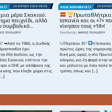
20 ΙΟΥΛΊΟΥ 2026 09:58
20 ΙΟΥΛΊΟ
ΤΑ
ΆΛΛΑ ΑΘΛΉΜΑΤΑ
μια μέρα Σκακιού:
Πρωταθλήτρια 
ημο παιχνίδι, αλλά
Ισπανία και οι «7» π
ου συμβολικό…
νίκησαν τους «18»!
Συντάκτης:
ΙΟΣ ΠΟΛΥΔΏΡΟΥ
ΜΆΡΙΟΣ ΠΟΛΥΔΏΡΟΥ
5“ ➡Από το 1966, η Διεθνής
Περίπου 35“
Η Ισπανία 
Ομοσπονδία έχει
πρώτες ώρες της σημερινής
ην 20η Ιουλίου, ως την
δική μας ώρα), η νέα Πρωτ
έσα Σκακιού, επέτειο την
κόσμου, για 2η φορά στην ι
τησε ο ΟΗΕ με απόφαση της
και μάλιστα με έναν πολύ 
λευσης που έλαβε χώρα στις
τρόπο, όπως και […]
[…]