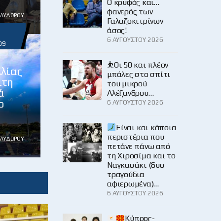
Ο κρυφός και…
φανερός των
ΟΛΥΔΏΡΟΥ
Γαλαζοκιτρίνων
άσος!
6 ΑΥΓΟΎΣΤΟΥ 2026
09
α
⛹️Οι 50 και πλέον
λλίας
μπάλες στο σπίτι
ιτη
του μικρού
ά
Αλέξανδρου…
ο
6 ΑΥΓΟΎΣΤΟΥ 2026
Είναι και κάποια
περιστέρια που
ΟΛΥΔΏΡΟΥ
πετάνε πάνω από
τη Χιροσίμα και το
Ναγκασάκι (δυο
τραγούδια
αφιερωμένα)…
6 ΑΥΓΟΎΣΤΟΥ 2026
Κύπρος-