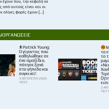
ν έχουν που, την κεφαλή να
ς από αυτούς είναι και οι
κ ολίγες φορές έχουν […]
ΔΙΟΡΓΑΝΩΣΕΙΣ
⛹️Patrick Young:
Μ
Ο γίγαντας που
το 
καθηλώθηκε σε
το 
ένα αμαξίδιο,
paya
πάτησε ξανά
«Νε
στο γήπεδο και
Χαν
συγκινεί!
Τερ
ζήτ
3 ΑΥΓΟΎΣΤΟΥ 2026
εισι
18:55
3 ΑΥ
18:1