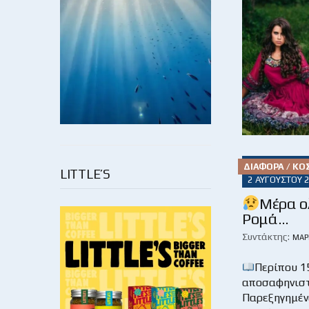
ΔΙΆΦΟΡΑ / Κ
LITTLE’S
2 ΑΥΓΟΎΣΤΟΥ 
Μέρα ο
Ρομά…
Συντάκτης:
ΜΆΡ
Περίπου 1
αποσαφηνιστ
Παρεξηγημένο