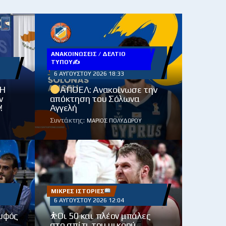
ΑΝΑΚΟΙΝΏΣΕΙΣ / ΔΕΛΤΊΟ
ΤΎΠΟΥ✍
6 ΑΥΓΟΎΣΤΟΥ 2026 18:33
 Η
ΑΠΟΕΛ: Ανακοίνωσε την
ν
απόκτηση του Σόλωνα
!
Αγγελή
Συντάκτης:
ΜΆΡΙΟΣ ΠΟΛΥΔΏΡΟΥ
ΜΙΚΡΈΣ ΙΣΤΟΡΊΕΣ
6 ΑΥΓΟΎΣΤΟΥ 2026 12:04
ρυφός
⛹️Οι 50 και πλέον μπάλες
στο σπίτι του μικρού