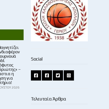
αγνητίζει
ενδιαφέρον
τουρνουά
Social
bl.
όφυτος
δριώτης» –
άστια η
ηση για
τήρια!
ΓΟΎΣΤΟΥ 2026
7
Τελευταία Άρθρα