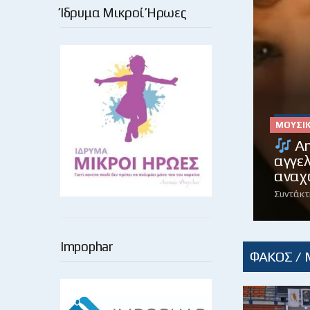
Ίδρυμα Μικροί Ήρωες
ΜΟΥΣΙ
An
αγγε
αναχ
Συντάκτ
Impophar
ΦΑΚΟΣ /