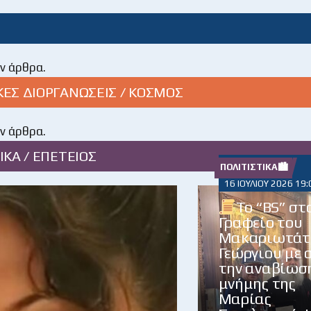
ν άρθρα.
ΚΕΣ ΔΙΟΡΓΑΝΩΣΕΙΣ / ΚΟΣΜΟΣ
ν άρθρα.
ΙΚΑ / ΕΠΕΤΕΙΟΣ
ΠΟΛΙΤΙΣΤΙΚΆ🏙
16 ΙΟΥΛΊΟΥ 2026 19:
Το “BS” στ
Γραφείο του
Μακαριωτάτ
Γεώργιου με 
την αναβίωσ
μνήμης της
Μαρίας