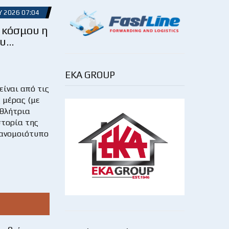
Υ 2026 07:04
κόσμου η
ου…
EKA GROUP
είναι από τις
 μέρας (με
αθλήτρια
στορία της
πανομοιότυπο