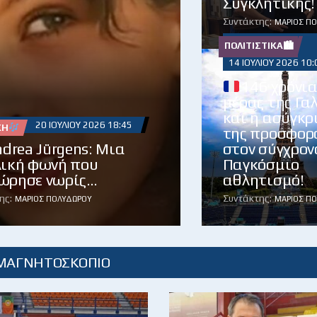
Συγκλητικής!
Συντάκτης:
ΜΆΡΙΟΣ Π
ΠΟΛΙΤΙΣΤΙΚΆ🏙
14 ΙΟΥΛΊΟΥ 2026 10:
146 χρόνι
μέρας της Γα
και η ασύγκρ
20 ΙΟΥΛΊΟΥ 2026 18:45
ΚΉ
της προσφορ
drea Jürgens: Μια
στον σύγχρον
λική φωνή που
Παγκόσμιο
ώρησε νωρίς…
αθλητισμό!
ης:
Συντάκτης:
ΜΆΡΙΟΣ ΠΟΛΥΔΏΡΟΥ
ΜΆΡΙΟΣ Π
 ΜΑΓΝΗΤΟΣΚΟΠΙΟ