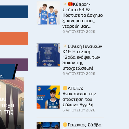
Κύπρος-
Σκόπια 63-82:
Κόστισε το άσχημο
ξεκίνημα στους
νεαρούς μας…
6 ΑΥΓΟΎΣΤΟΥ 2026
Εθνική Γυναικών
Κ16: Η τελική
12αδα ενόψει των
δικών της
υποχρεώσεων!
6 ΑΥΓΟΎΣΤΟΥ 2026
09
ο
ΑΠΟΕΛ:
Ανακοίνωσε την
ου
απόκτηση του
στόχο
Σόλωνα Αγγελή
η της
6 ΑΥΓΟΎΣΤΟΥ 2026
Γεώργιος Σάββα: