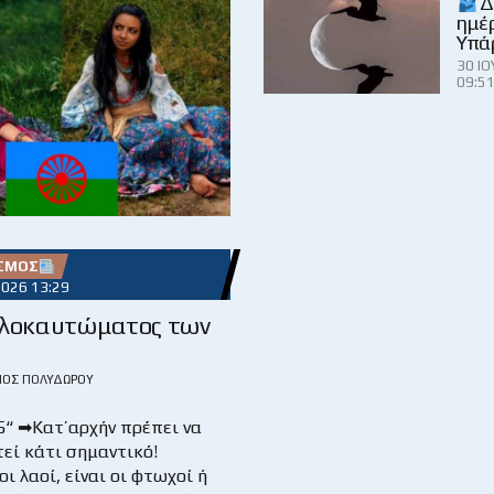
Δ
ημέρ
Υπά
30 ΙΟ
09:5
ΌΣΜΟΣ
2026 13:29
λοκαυτώματος των
ΙΟΣ ΠΟΛΥΔΏΡΟΥ
5“ ➡Κατ’αρχήν πρέπει να
εί κάτι σημαντικό!
ι λαοί, είναι οι φτωχοί ή