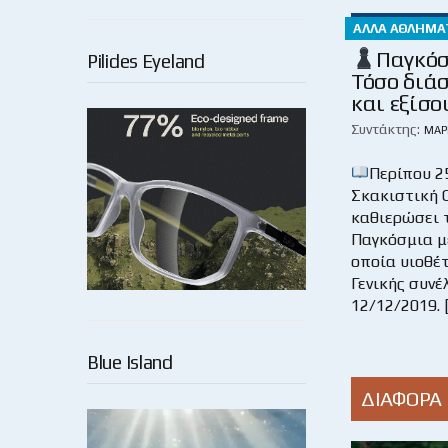
ΆΛΛΑ ΑΘΛΉΜΑ
Παγκόσ
Pilides Eyeland
Τόσο διάσ
και εξίσ
Συντάκτης:
ΜΆΡ
Περίπου 2
Σκακιστική 
καθιερώσει τ
Παγκόσμια μ
οποία υιοθέ
Γενικής συνέ
12/12/2019. 
Blue Island
ΔΙΑΦΟΡΑ