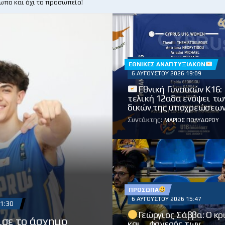
ωπο και όχι το προσωπείο!
ΕΘΝΙΚΈΣ ΑΝΑΠΤΥΞΙΑΚΏΝ
6 ΑΥΓΟΎΣΤΟΥ 2026 19:09
Εθνική Γυναικών Κ16:
τελική 12αδα ενόψει τω
δικών της υποχρεώσεων
Συντάκτης:
ΜΆΡΙΟΣ ΠΟΛΥΔΏΡΟΥ
ΠΡΌΣΩΠΑ
6 ΑΥΓΟΎΣΤΟΥ 2026 15:47
1:30
Γεώργιος Σάββα: Ο κ
ισε το άσχημο
και… φανερός των