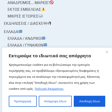
ΑΝΆΔΡΟΜΟΣ… ΜΆΡΙΟΣ!
ΕΚΤΌΣ ΕΜΒΈΛΕΙΑΣ
ΜΙΚΡΈΣ ΙΣΤΟΡΊΕΣ
ΕΚΔΗΛΏΣΕΙΣ / ΔΙΆΣΚΕΨΗ🎙
ΕΛΛΆΔΑ
ΕΛΛΆΔΑ / ΑΝΔΡΙΚΌ
ΕΛΛΆΔΑ / ΓΥΝΑΙΚΏΝ
ΕΝΤΌΣ, ΕΚΤΌΣ, ΕΠΊ ΤΑ ΑΥΤΆ
Εκτιμούμε το ιδιωτικό σας απόρρητο
ΕΞΩΤΕΡΙΚΈΣ ΔΙΟΡΓΑΝΏΣΕΙΣ / ΚΌΣΜΟΣ
Χρησιμοποιούμε cookies για να βελτιώσουμε την εμπειρία
BCL
περιήγησής σας, να προβάλλουμε εξατομικευμένες διαφημίσεις ή
EUROPE CUP
περιεχόμενο και να αναλύουμε την επισκεψιμότητά μας. Κάνοντας
NBA
κλικ στην επιλογή "Αποδοχή όλων", συναινείτε στη χρήση των
ΕΥΡΩΛΊΓΚΑ
cookies από εμάς.
Πολιτική Απορρήτου
ΕΠΟΥΜΠΟΎΡΙΣΕΝ Ο ΤΌΠΟΣ!🌩
ΈΤΣΙ ΜΟΥ ΕΚΆΠΝΙΣΕΝ
Προσαρμογή
Απόρριψη όλων
Αποδοχή όλων
Ο ΑΝΑΖΗΤΏΝ ΕΥΡΊΣΚΕΙ