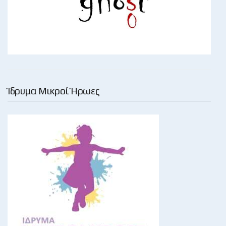
Ίδρυμα Μικροί Ήρωες