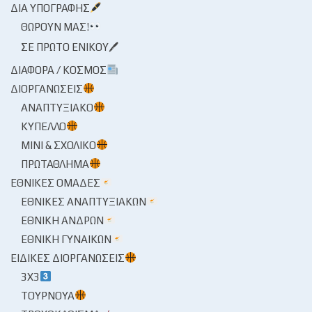
ΔΙΑ ΥΠΟΓΡΑΦΉΣ
ΘΩΡΟΎΝ ΜΑΣ!
ΣΕ ΠΡΏΤΟ ΕΝΙΚΟΎ🖊
ΔΙΆΦΟΡΑ / ΚΌΣΜΟΣ
ΔΙΟΡΓΑΝΏΣΕΙΣ
ΑΝΑΠΤΥΞΙΑΚΌ
ΚΎΠΕΛΛΟ
ΜΊΝΙ & ΣΧΟΛΙΚΌ
ΠΡΩΤΆΘΛΗΜΑ
ΕΘΝΙΚΈΣ ΟΜΆΔΕΣ
ΕΘΝΙΚΈΣ ΑΝΑΠΤΥΞΙΑΚΏΝ
ΕΘΝΙΚΉ ΑΝΔΡΏΝ
ΕΘΝΙΚΉ ΓΥΝΑΙΚΏΝ
ΕΙΔΙΚΈΣ ΔΙΟΡΓΑΝΏΣΕΙΣ
3X3
ΤΟΥΡΝΟΥΆ