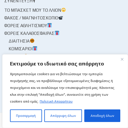
ΣΥΝΈΝΤΕΥΞΗ🎙
ΤΟ ΜΠΆΣΚΕΤ ΜΟΥ ΤΟ ΛΛΊΟΝ
ΦΑΚΌΣ / ΜΑΓΝΗΤΟΣΚΌΠΙΟ
ΦΟΡΕΊΣ ΑΘΛΗΤΙΣΜΟΎ
ΦΟΡΕΊΣ ΚΑΛΑΘΌΣΦΑΙΡΑΣ
ΔΙΑΙΤΗΣΊΑ
ΚΟΜΙΣΆΡΙΟΙ
ΚΡΙΤΈΣ
Εκτιμούμε το ιδιωτικό σας απόρρητο
ΣΤΑΤΙΣΤΙΚΉ ΥΠΗΡΕΣΊΑ
ΧΡΟΝΟΓΡΆΦΗΜΑ
Χρησιμοποιούμε cookies για να βελτιώσουμε την εμπειρία
ΨΊΘΥΡΟΙ
περιήγησής σας, να προβάλλουμε εξατομικευμένες διαφημίσεις ή
ΩΡΑΊΑ ΜΟΥ ΚΥΡΊΑ
περιεχόμενο και να αναλύουμε την επισκεψιμότητά μας. Κάνοντας
κλικ στην επιλογή "Αποδοχή όλων", συναινείτε στη χρήση των
cookies από εμάς.
Πολιτική Απορρήτου
Προσαρμογή
Απόρριψη όλων
Αποδοχή όλων