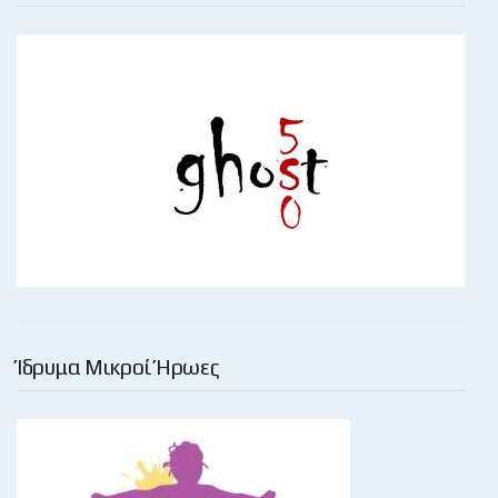
Ίδρυμα Μικροί Ήρωες