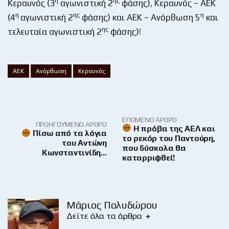
η
ης
Κεραυνός (3
αγωνιστική 2
φάσης), Κεραυνός – ΑΕΚ
η
ης
η
(4
αγωνιστική 2
φάσης) και ΑΕΚ – Ανόρθωση 5
και
ης
τελευταία αγωνιστική 2
φάσης)!
ΑΕΚ
Ανόρθωση
Κεραυνός
ΕΠΌΜΕΝΟ ΆΡΘΡΟ
ΠΡΟΗΓΟΎΜΕΝΟ ΆΡΘΡΟ
Η πρόβα της ΑΕΛ και
Πίσω από τα λόγια
το ρεκόρ του Παντούρη,
του Αντώνη
που δύσκολα θα
Κωνσταντινίδη…
καταρριφθεί!
Μάριος Πολυδώρου
Δείτε όλα τα άρθρα