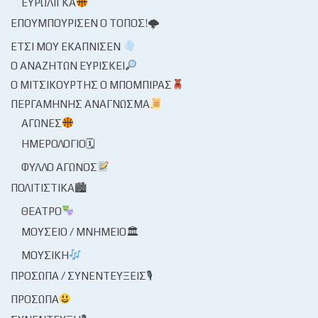
ΕΥΡΩΛΊΓΚΑ
ΕΠΟΥΜΠΟΎΡΙΣΕΝ Ο ΤΌΠΟΣ!🌩
ΈΤΣΙ ΜΟΥ ΕΚΆΠΝΙΣΕΝ
Ο ΑΝΑΖΗΤΏΝ ΕΥΡΊΣΚΕΙ
Ο ΜΙΤΣΙΚΟΥΡΤΉΣ Ο ΜΠΌΜΠΙΡΑΣ
ΠΕΡΓΑΜΗΝΉΣ ΑΝΆΓΝΩΣΜΑ
ΑΓΏΝΕΣ
ΗΜΕΡΟΛΌΓΙΟ🗓
ΦΎΛΛΟ ΑΓΏΝΟΣ
ΠΟΛΙΤΙΣΤΙΚΆ🏙
ΘΈΑΤΡΟ
ΜΟΥΣΕΊΟ / ΜΝΗΜΕΊΟ🏛
ΜΟΥΣΙΚΉ
ΠΡΌΣΩΠΑ / ΣΥΝΕΝΤΕΎΞΕΙΣ🎙
ΠΡΌΣΩΠΑ