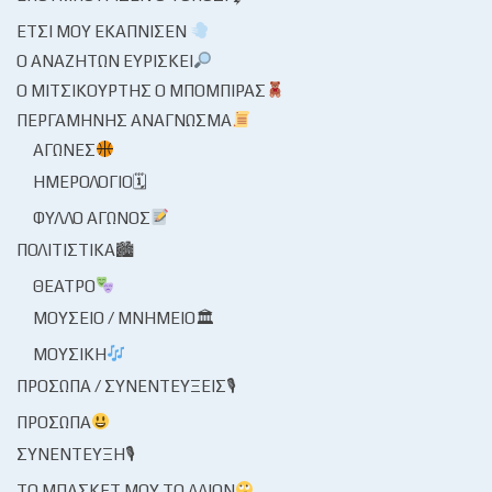
ΈΤΣΙ ΜΟΥ ΕΚΆΠΝΙΣΕΝ
Ο ΑΝΑΖΗΤΏΝ ΕΥΡΊΣΚΕΙ
Ο ΜΙΤΣΙΚΟΥΡΤΉΣ Ο ΜΠΌΜΠΙΡΑΣ
ΠΕΡΓΑΜΗΝΉΣ ΑΝΆΓΝΩΣΜΑ
ΑΓΏΝΕΣ
ΗΜΕΡΟΛΌΓΙΟ🗓
ΦΎΛΛΟ ΑΓΏΝΟΣ
ΠΟΛΙΤΙΣΤΙΚΆ🏙
ΘΈΑΤΡΟ
ΜΟΥΣΕΊΟ / ΜΝΗΜΕΊΟ🏛
ΜΟΥΣΙΚΉ
ΠΡΌΣΩΠΑ / ΣΥΝΕΝΤΕΎΞΕΙΣ🎙
ΠΡΌΣΩΠΑ
ΣΥΝΈΝΤΕΥΞΗ🎙
ΤΟ ΜΠΆΣΚΕΤ ΜΟΥ ΤΟ ΛΛΊΟΝ