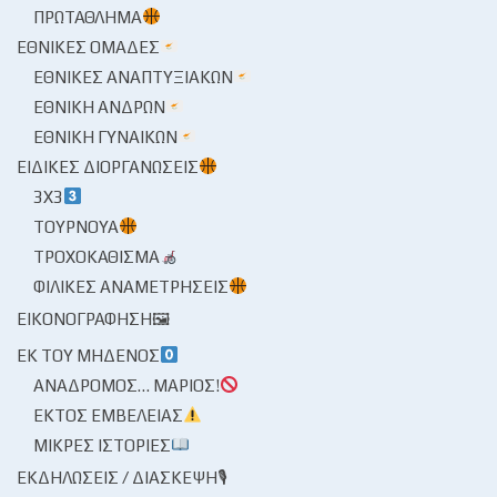
ΠΡΩΤΆΘΛΗΜΑ
ΕΘΝΙΚΈΣ ΟΜΆΔΕΣ
ΕΘΝΙΚΈΣ ΑΝΑΠΤΥΞΙΑΚΏΝ
ΕΘΝΙΚΉ ΑΝΔΡΏΝ
ΕΘΝΙΚΉ ΓΥΝΑΙΚΏΝ
ΕΙΔΙΚΈΣ ΔΙΟΡΓΑΝΏΣΕΙΣ
3X3
ΤΟΥΡΝΟΥΆ
ΤΡΟΧΟΚΆΘΙΣΜΑ
ΦΙΛΙΚΈΣ ΑΝΑΜΕΤΡΉΣΕΙΣ
ΕΙΚΟΝΟΓΡΆΦΗΣΗ🖼
ΕΚ ΤΟΥ ΜΗΔΕΝΌΣ
ΑΝΆΔΡΟΜΟΣ… ΜΆΡΙΟΣ!
ΕΚΤΌΣ ΕΜΒΈΛΕΙΑΣ
ΜΙΚΡΈΣ ΙΣΤΟΡΊΕΣ
ΕΚΔΗΛΏΣΕΙΣ / ΔΙΆΣΚΕΨΗ🎙