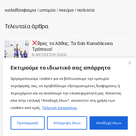
καλαθόσφαιρα | ιστορία | πνεύμα | πολιτεία
Τελευταία άρθρα
Βρες το λάθος: Τα δύο Κυανόλευκα
Τρόπαια!
8 ΑΥΓΟΎΣΤΟΥ 2026
Εκτιμούμε το ιδιωτικό σας απόρρητο
Λίγο πριν μας τρελάνουν…
Χρησιμοποιούμε cookies για να βελτιώσουμε την εμπειρία
8 ΑΥΓΟΎΣΤΟΥ 2026
περιήγησής σας, να προβάλλουμε εξατομικευμένες διαφημίσεις ή
περιεχόμενο και να αναλύουμε την επισκεψιμότητά μας. Κάνοντας
κλικ στην επιλογή "Αποδοχή όλων", συναινείτε στη χρήση των
cookies από εμάς.
Πολιτική Απορρήτου
Γιώργος Παλάλας σε συνέντευξη στο “BS”:
Μου έλειψε η πίεση και ο ανταγωνισμός!
8 ΑΥΓΟΎΣΤΟΥ 2026
Προσαρμογή
Απόρριψη όλων
Αποδοχή όλων