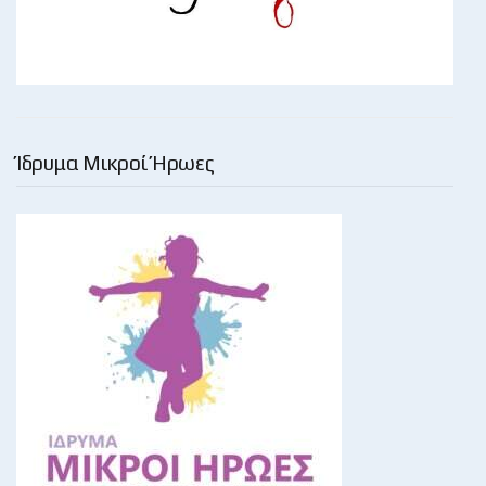
Ίδρυμα Μικροί Ήρωες