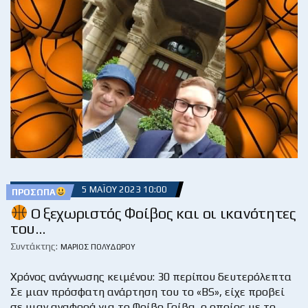
5 ΜΑΪ́ΟΥ 2023 10:00
ΠΡΌΣΩΠΑ
Ο ξεχωριστός Φοίβος και οι ικανότητες
του…
Συντάκτης:
ΜΆΡΙΟΣ ΠΟΛΥΔΏΡΟΥ
Χρόνος ανάγνωσης κειμένου: 30 περίπου δευτερόλεπτα
Σε μιαν πρόσφατη ανάρτηση του το «BS», είχε προβεί
σε μιαν αναφορά για το Φοίβο Γρίβα, ο οποίος με το