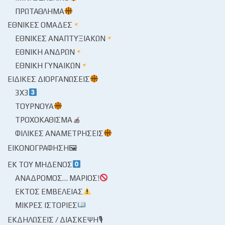
ΠΡΩΤΆΘΛΗΜΑ
ΕΘΝΙΚΈΣ ΟΜΆΔΕΣ
ΕΘΝΙΚΈΣ ΑΝΑΠΤΥΞΙΑΚΏΝ
ΕΘΝΙΚΉ ΑΝΔΡΏΝ
ΕΘΝΙΚΉ ΓΥΝΑΙΚΏΝ
ΕΙΔΙΚΈΣ ΔΙΟΡΓΑΝΏΣΕΙΣ
3X3
ΤΟΥΡΝΟΥΆ
ΤΡΟΧΟΚΆΘΙΣΜΑ
ΦΙΛΙΚΈΣ ΑΝΑΜΕΤΡΉΣΕΙΣ
ΕΙΚΟΝΟΓΡΆΦΗΣΗ🖼
ΕΚ ΤΟΥ ΜΗΔΕΝΌΣ
ΑΝΆΔΡΟΜΟΣ… ΜΆΡΙΟΣ!
ΕΚΤΌΣ ΕΜΒΈΛΕΙΑΣ
ΜΙΚΡΈΣ ΙΣΤΟΡΊΕΣ
ΕΚΔΗΛΏΣΕΙΣ / ΔΙΆΣΚΕΨΗ🎙