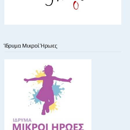
Ίδρυμα Μικροί Ήρωες