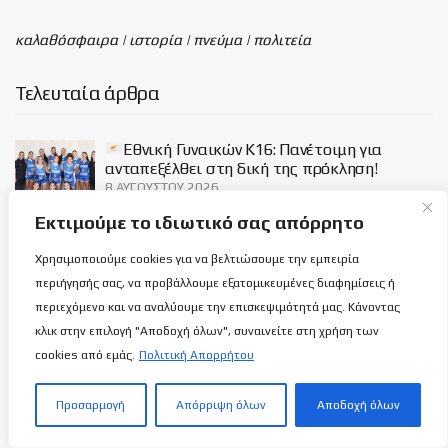
καλαθόσφαιρα | ιστορία | πνεύμα | πολιτεία
Τελευταία άρθρα
Εθνική Γυναικών Κ16: Πανέτοιμη για
ανταπεξέλθει στη δική της πρόκληση!
8 ΑΥΓΟΎΣΤΟΥ 2026
Εκτιμούμε το ιδιωτικό σας απόρρητο
Βρες το λάθος: Τα δύο Κυανόλευκα
Χρησιμοποιούμε cookies για να βελτιώσουμε την εμπειρία
Τρόπαια!
περιήγησής σας, να προβάλλουμε εξατομικευμένες διαφημίσεις ή
8 ΑΥΓΟΎΣΤΟΥ 2026
περιεχόμενο και να αναλύουμε την επισκεψιμότητά μας. Κάνοντας
κλικ στην επιλογή "Αποδοχή όλων", συναινείτε στη χρήση των
cookies από εμάς.
Πολιτική Απορρήτου
Λίγο πριν μας τρελάνουν…
8 ΑΥΓΟΎΣΤΟΥ 2026
Προσαρμογή
Απόρριψη όλων
Αποδοχή όλων