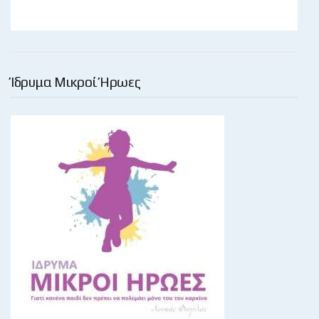
Ίδρυμα Μικροί Ήρωες