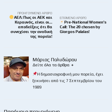
ΠΡΟΗΓΟΎΜΕΝΟ ΆΡΘΡΟ
ΑΕΛ: Πως οι ΑΕΚ και
ΕΠΌΜΕΝΟ ΆΡΘΡΟ
Κεραυνός, είναι οι…
Pre-National Women’s
αποδείξεις ότι θα
Call: The 20 chosen by
συνεχίσει την ανοδική
Giorgos Palalas!
της πορεία!
Μάριος Πολυδώρου
Δείτε όλα τα άρθρα
Η δημοσιογραφική μου πορεία, έχει
ξεκινήσει από τις 7 Σεπτεμβρίου του
1989
Παρόμοιο περιεχόμενο …