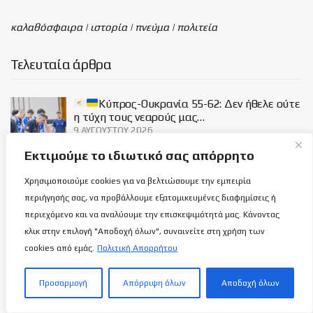
καλαθόσφαιρα | ιστορία | πνεύμα | πολιτεία
Τελευταία άρθρα
Κύπρος-Ουκρανία 55-62: Δεν ήθελε ούτε
η τύχη τους νεαρούς μας…
9 ΑΥΓΟΎΣΤΟΥ 2026
Εκτιμούμε το ιδιωτικό σας απόρρητο
Προς ΑΠΟΕΛ «οδεύει» ο Παναγιώτης
Χρησιμοποιούμε cookies για να βελτιώσουμε την εμπειρία
Μάρκου!
περιήγησής σας, να προβάλλουμε εξατομικευμένες διαφημίσεις ή
8 ΑΥΓΟΎΣΤΟΥ 2026
περιεχόμενο και να αναλύουμε την επισκεψιμότητά μας. Κάνοντας
κλικ στην επιλογή "Αποδοχή όλων", συναινείτε στη χρήση των
cookies από εμάς.
Πολιτική Απορρήτου
ΑΕΛ: Ανακοίνωσε τη διάθεση των
διαρκείας με εντυπωσιακό Μαγνητοσκόπιο!
Προσαρμογή
Απόρριψη όλων
Αποδοχή όλων
8 ΑΥΓΟΎΣΤΟΥ 2026