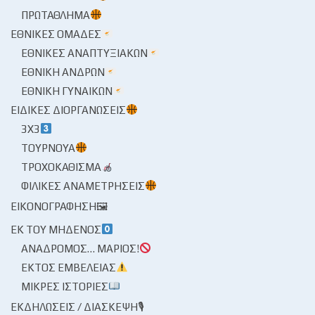
ΠΡΩΤΆΘΛΗΜΑ
ΕΘΝΙΚΈΣ ΟΜΆΔΕΣ
ΕΘΝΙΚΈΣ ΑΝΑΠΤΥΞΙΑΚΏΝ
ΕΘΝΙΚΉ ΑΝΔΡΏΝ
ΕΘΝΙΚΉ ΓΥΝΑΙΚΏΝ
ΕΙΔΙΚΈΣ ΔΙΟΡΓΑΝΏΣΕΙΣ
3X3
ΤΟΥΡΝΟΥΆ
ΤΡΟΧΟΚΆΘΙΣΜΑ
ΦΙΛΙΚΈΣ ΑΝΑΜΕΤΡΉΣΕΙΣ
ΕΙΚΟΝΟΓΡΆΦΗΣΗ🖼
ΕΚ ΤΟΥ ΜΗΔΕΝΌΣ
ΑΝΆΔΡΟΜΟΣ… ΜΆΡΙΟΣ!
ΕΚΤΌΣ ΕΜΒΈΛΕΙΑΣ
ΜΙΚΡΈΣ ΙΣΤΟΡΊΕΣ
ΕΚΔΗΛΏΣΕΙΣ / ΔΙΆΣΚΕΨΗ🎙