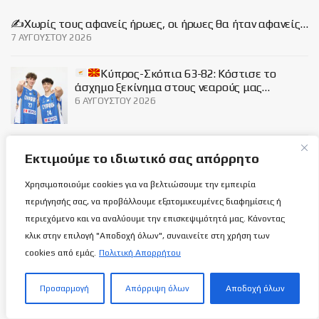
✍️Χωρίς τους αφανείς ήρωες, οι ήρωες θα ήταν αφανείς…
7 ΑΥΓΟΎΣΤΟΥ 2026
Κύπρος-Σκόπια 63-82: Κόστισε το
άσχημο ξεκίνημα στους νεαρούς μας…
6 ΑΥΓΟΎΣΤΟΥ 2026
Εθνική Γυναικών Κ16: Η τελική 12αδα
Εκτιμούμε το ιδιωτικό σας απόρρητο
ενόψει των δικών της υποχρεώσεων!
6 ΑΥΓΟΎΣΤΟΥ 2026
Χρησιμοποιούμε cookies για να βελτιώσουμε την εμπειρία
περιήγησής σας, να προβάλλουμε εξατομικευμένες διαφημίσεις ή
περιεχόμενο και να αναλύουμε την επισκεψιμότητά μας. Κάνοντας
Social
κλικ στην επιλογή "Αποδοχή όλων", συναινείτε στη χρήση των
cookies από εμάς.
Πολιτική Απορρήτου
Προσαρμογή
Απόρριψη όλων
Αποδοχή όλων