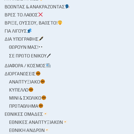
ΒΟΏΝΤΑΣ & ΑΝΑΚΡΆΖΟΝΤΑΣ
ΒΡΕΣ ΤΟ ΛΆΘΟΣ
ΒΡΊΞΕ, ΟΎΣΣΟΥ, ΒΆΩΣΤΟ!
ΓΙΑ ΛΊΓΟΥΣ
ΔΙΑ ΥΠΟΓΡΑΦΉΣ
ΘΩΡΟΎΝ ΜΑΣ!
ΣΕ ΠΡΏΤΟ ΕΝΙΚΟΎ🖊
ΔΙΆΦΟΡΑ / ΚΌΣΜΟΣ
ΔΙΟΡΓΑΝΏΣΕΙΣ
ΑΝΑΠΤΥΞΙΑΚΌ
ΚΎΠΕΛΛΟ
ΜΊΝΙ & ΣΧΟΛΙΚΌ
ΠΡΩΤΆΘΛΗΜΑ
ΕΘΝΙΚΈΣ ΟΜΆΔΕΣ
ΕΘΝΙΚΈΣ ΑΝΑΠΤΥΞΙΑΚΏΝ
ΕΘΝΙΚΉ ΑΝΔΡΏΝ