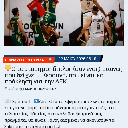
22 ΜΑΪ́ΟΥ 2026 06:18
Ο ΑΝΑΖΗΤΏΝ ΕΥΡΊΣΚΕΙ
Ο ταυτόσημος διπλός (συν ένας) οιωνός
που δείχνει… Κεραυνό, που είναι και
πρόκληση για την ΑΕΚ!
Συντάκτης:
ΜΆΡΙΟΣ ΠΟΛΥΔΏΡΟΥ
Περίπου 1`
Από εδώ το έφεραν από εκεί το πήραν
και για 5η φορά, οι δυο μόνιμοι πρωταγωνιστές της
τελευταίας 10ετίας στα καλαθοσφαιρικά μας
πράγματα, θα είναι… αναγκασμένοι να ακονίσουν τα
ξίφη τους στη «μητέρα […]