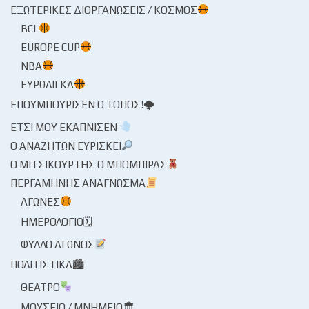
ΕΞΩΤΕΡΙΚΈΣ ΔΙΟΡΓΑΝΏΣΕΙΣ / ΚΌΣΜΟΣ
BCL
EUROPE CUP
NBA
ΕΥΡΩΛΊΓΚΑ
ΕΠΟΥΜΠΟΎΡΙΣΕΝ Ο ΤΌΠΟΣ!🌩
ΈΤΣΙ ΜΟΥ ΕΚΆΠΝΙΣΕΝ
Ο ΑΝΑΖΗΤΏΝ ΕΥΡΊΣΚΕΙ
Ο ΜΙΤΣΙΚΟΥΡΤΉΣ Ο ΜΠΌΜΠΙΡΑΣ
ΠΕΡΓΑΜΗΝΉΣ ΑΝΆΓΝΩΣΜΑ
ΑΓΏΝΕΣ
ΗΜΕΡΟΛΌΓΙΟ🗓
ΦΎΛΛΟ ΑΓΏΝΟΣ
ΠΟΛΙΤΙΣΤΙΚΆ🏙
ΘΈΑΤΡΟ
ΜΟΥΣΕΊΟ / ΜΝΗΜΕΊΟ🏛