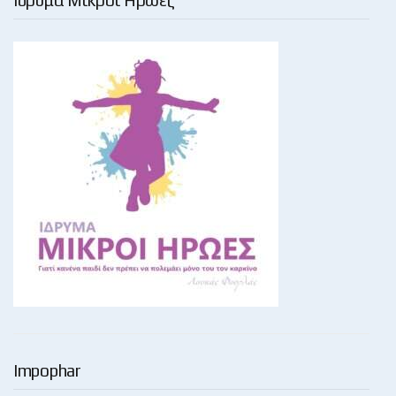
Ίδρυμα Μικροί Ήρωες
Impophar