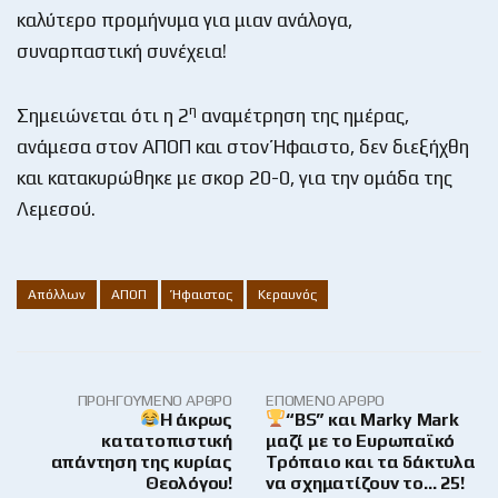
καλύτερο προμήνυμα για μιαν ανάλογα,
συναρπαστική συνέχεια!
η
Σημειώνεται ότι η 2
αναμέτρηση της ημέρας,
ανάμεσα στον ΑΠΟΠ και στον Ήφαιστο, δεν διεξήχθη
και κατακυρώθηκε με σκορ 20-0, για την ομάδα της
Λεμεσού.
Απόλλων
ΑΠΟΠ
Ήφαιστος
Κεραυνός
ΠΡΟΗΓΟΎΜΕΝΟ ΆΡΘΡΟ
ΕΠΌΜΕΝΟ ΆΡΘΡΟ
Η άκρως
“BS” και Marky Mark
κατατοπιστική
μαζί με το Ευρωπαϊκό
απάντηση της κυρίας
Τρόπαιο και τα δάκτυλα
Θεολόγου!
να σχηματίζουν το… 25!