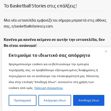
Το Basketball Stories στις επάλξεις!
Μια νέα ιστοσελίδα εμφανίζεται σήμερα μπροστά στις οθόνες
σας, η basketballstoriescy.com.
Κανένα μα κανένα κείμενο σε αυτήν την ιστοσελίδα, δεν
θα είναι
ανώνυμο!
Εκτιμούμε το ιδιωτικό σας απόρρητο
καλαθόσφαιρα | ιστορία | πνεύμα | πολιτεία
Χρησιμοποιούμε cookies για να βελτιώσουμε την εμπειρία
περιήγησής σας, να προβάλλουμε εξατομικευμένες διαφημίσεις ή
Τελευταία άρθρα
περιεχόμενο και να αναλύουμε την επισκεψιμότητά μας. Κάνοντας
κλικ στην επιλογή "Αποδοχή όλων", συναινείτε στη χρήση των
Διεθνής Ημέρα Αυτοχθόνων Λαών της
cookies από εμάς.
Πολιτική Απορρήτου
Οικουμένης
9 ΑΥΓΟΎΣΤΟΥ 2026
Προσαρμογή
Απόρριψη όλων
Αποδοχή όλων