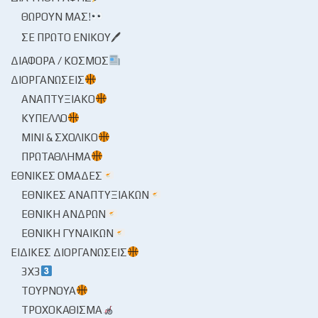
ΘΩΡΟΎΝ ΜΑΣ!
ΣΕ ΠΡΏΤΟ ΕΝΙΚΟΎ🖊
ΔΙΆΦΟΡΑ / ΚΌΣΜΟΣ
ΔΙΟΡΓΑΝΏΣΕΙΣ
ΑΝΑΠΤΥΞΙΑΚΌ
ΚΎΠΕΛΛΟ
ΜΊΝΙ & ΣΧΟΛΙΚΌ
ΠΡΩΤΆΘΛΗΜΑ
ΕΘΝΙΚΈΣ ΟΜΆΔΕΣ
ΕΘΝΙΚΈΣ ΑΝΑΠΤΥΞΙΑΚΏΝ
ΕΘΝΙΚΉ ΑΝΔΡΏΝ
ΕΘΝΙΚΉ ΓΥΝΑΙΚΏΝ
ΕΙΔΙΚΈΣ ΔΙΟΡΓΑΝΏΣΕΙΣ
3X3
ΤΟΥΡΝΟΥΆ
ΤΡΟΧΟΚΆΘΙΣΜΑ