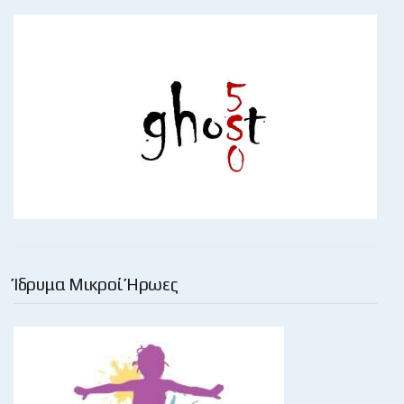
Ίδρυμα Μικροί Ήρωες