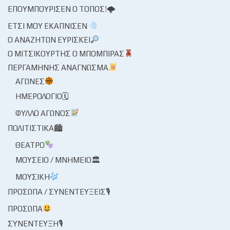
ΕΠΟΥΜΠΟΎΡΙΣΕΝ Ο ΤΌΠΟΣ!🌩
ΈΤΣΙ ΜΟΥ ΕΚΆΠΝΙΣΕΝ
Ο ΑΝΑΖΗΤΏΝ ΕΥΡΊΣΚΕΙ
Ο ΜΙΤΣΙΚΟΥΡΤΉΣ Ο ΜΠΌΜΠΙΡΑΣ
ΠΕΡΓΑΜΗΝΉΣ ΑΝΆΓΝΩΣΜΑ
ΑΓΏΝΕΣ
ΗΜΕΡΟΛΌΓΙΟ🗓
ΦΎΛΛΟ ΑΓΏΝΟΣ
ΠΟΛΙΤΙΣΤΙΚΆ🏙
ΘΈΑΤΡΟ
ΜΟΥΣΕΊΟ / ΜΝΗΜΕΊΟ🏛
ΜΟΥΣΙΚΉ
ΠΡΌΣΩΠΑ / ΣΥΝΕΝΤΕΎΞΕΙΣ🎙
ΠΡΌΣΩΠΑ
ΣΥΝΈΝΤΕΥΞΗ🎙