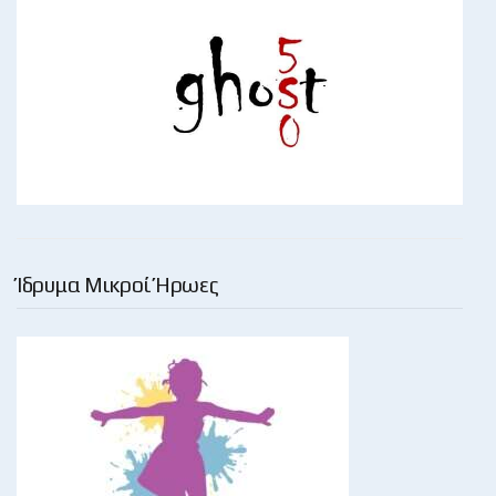
Ίδρυμα Μικροί Ήρωες