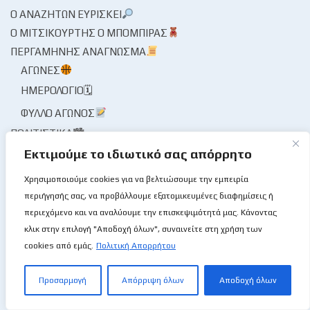
Ο ΑΝΑΖΗΤΏΝ ΕΥΡΊΣΚΕΙ
Ο ΜΙΤΣΙΚΟΥΡΤΉΣ Ο ΜΠΌΜΠΙΡΑΣ
ΠΕΡΓΑΜΗΝΉΣ ΑΝΆΓΝΩΣΜΑ
ΑΓΏΝΕΣ
ΗΜΕΡΟΛΌΓΙΟ🗓
ΦΎΛΛΟ ΑΓΏΝΟΣ
ΠΟΛΙΤΙΣΤΙΚΆ🏙
Εκτιμούμε το ιδιωτικό σας απόρρητο
ΘΈΑΤΡΟ
ΜΟΥΣΕΊΟ / ΜΝΗΜΕΊΟ🏛
Χρησιμοποιούμε cookies για να βελτιώσουμε την εμπειρία
περιήγησής σας, να προβάλλουμε εξατομικευμένες διαφημίσεις ή
ΜΟΥΣΙΚΉ
περιεχόμενο και να αναλύουμε την επισκεψιμότητά μας. Κάνοντας
ΠΡΌΣΩΠΑ / ΣΥΝΕΝΤΕΎΞΕΙΣ🎙
κλικ στην επιλογή "Αποδοχή όλων", συναινείτε στη χρήση των
ΠΡΌΣΩΠΑ
cookies από εμάς.
Πολιτική Απορρήτου
ΣΥΝΈΝΤΕΥΞΗ🎙
Προσαρμογή
Απόρριψη όλων
Αποδοχή όλων
ΤΟ ΜΠΆΣΚΕΤ ΜΟΥ ΤΟ ΛΛΊΟΝ
ΦΑΚΌΣ / ΜΑΓΝΗΤΟΣΚΌΠΙΟ