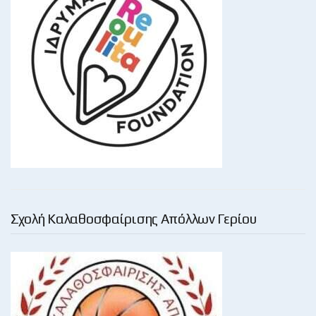
Σχολή Καλαθοσφαίρισης Απόλλων Γερίου