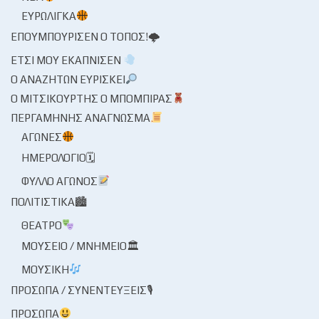
ΕΥΡΩΛΊΓΚΑ
ΕΠΟΥΜΠΟΎΡΙΣΕΝ Ο ΤΌΠΟΣ!🌩
ΈΤΣΙ ΜΟΥ ΕΚΆΠΝΙΣΕΝ
Ο ΑΝΑΖΗΤΏΝ ΕΥΡΊΣΚΕΙ
Ο ΜΙΤΣΙΚΟΥΡΤΉΣ Ο ΜΠΌΜΠΙΡΑΣ
ΠΕΡΓΑΜΗΝΉΣ ΑΝΆΓΝΩΣΜΑ
ΑΓΏΝΕΣ
ΗΜΕΡΟΛΌΓΙΟ🗓
ΦΎΛΛΟ ΑΓΏΝΟΣ
ΠΟΛΙΤΙΣΤΙΚΆ🏙
ΘΈΑΤΡΟ
ΜΟΥΣΕΊΟ / ΜΝΗΜΕΊΟ🏛
ΜΟΥΣΙΚΉ
ΠΡΌΣΩΠΑ / ΣΥΝΕΝΤΕΎΞΕΙΣ🎙
ΠΡΌΣΩΠΑ