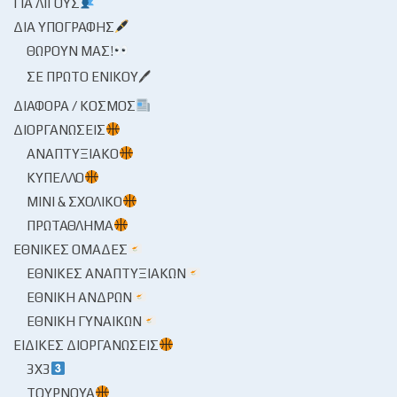
ΓΙΑ ΛΊΓΟΥΣ
ΔΙΑ ΥΠΟΓΡΑΦΉΣ
ΘΩΡΟΎΝ ΜΑΣ!
ΣΕ ΠΡΏΤΟ ΕΝΙΚΟΎ🖊
ΔΙΆΦΟΡΑ / ΚΌΣΜΟΣ
ΔΙΟΡΓΑΝΏΣΕΙΣ
ΑΝΑΠΤΥΞΙΑΚΌ
ΚΎΠΕΛΛΟ
ΜΊΝΙ & ΣΧΟΛΙΚΌ
ΠΡΩΤΆΘΛΗΜΑ
ΕΘΝΙΚΈΣ ΟΜΆΔΕΣ
ΕΘΝΙΚΈΣ ΑΝΑΠΤΥΞΙΑΚΏΝ
ΕΘΝΙΚΉ ΑΝΔΡΏΝ
ΕΘΝΙΚΉ ΓΥΝΑΙΚΏΝ
ΕΙΔΙΚΈΣ ΔΙΟΡΓΑΝΏΣΕΙΣ
3X3
ΤΟΥΡΝΟΥΆ