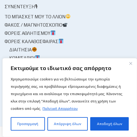
ΣΥΝΈΝΤΕΥΞΗ🎙
ΤΟ ΜΠΆΣΚΕΤ ΜΟΥ ΤΟ ΛΛΊΟΝ
ΦΑΚΌΣ / ΜΑΓΝΗΤΟΣΚΌΠΙΟ
ΦΟΡΕΊΣ ΑΘΛΗΤΙΣΜΟΎ
ΦΟΡΕΊΣ ΚΑΛΑΘΌΣΦΑΙΡΑΣ
ΔΙΑΙΤΗΣΊΑ
ΚΟΜΙΣΆΡΙΟΙ
ΚΡΙΤΈΣ
Εκτιμούμε το ιδιωτικό σας απόρρητο
ΣΤΑΤΙΣΤΙΚΉ ΥΠΗΡΕΣΊΑ
Χρησιμοποιούμε cookies για να βελτιώσουμε την εμπειρία
ΧΡΟΝΟΓΡΆΦΗΜΑ
περιήγησής σας, να προβάλλουμε εξατομικευμένες διαφημίσεις ή
ΨΊΘΥΡΟΙ
περιεχόμενο και να αναλύουμε την επισκεψιμότητά μας. Κάνοντας
ΩΡΑΊΑ ΜΟΥ ΚΥΡΊΑ
κλικ στην επιλογή "Αποδοχή όλων", συναινείτε στη χρήση των
cookies από εμάς.
Πολιτική Απορρήτου
Προσαρμογή
Απόρριψη όλων
Αποδοχή όλων