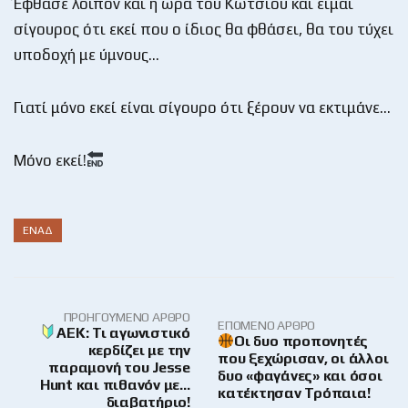
Έφθασε λοιπόν και η ώρα του Κώτσιου και είμαι
σίγουρος ότι εκεί που ο ίδιος θα φθάσει, θα του τύχει
υποδοχή με ύμνους…
Γιατί μόνο εκεί είναι σίγουρο ότι ξέρουν να εκτιμάνε…
Μόνο εκεί!
ΕΝΑΔ
ΠΡΟΗΓΟΎΜΕΝΟ ΆΡΘΡΟ
ΕΠΌΜΕΝΟ ΆΡΘΡΟ
AEK: Τι αγωνιστικό
Οι δυο προπονητές
κερδίζει με την
που ξεχώρισαν, οι άλλοι
παραμονή του Jesse
δυο «φαγάνες» και όσοι
Hunt και πιθανόν με…
κατέκτησαν Τρόπαια!
διαβατήριο!