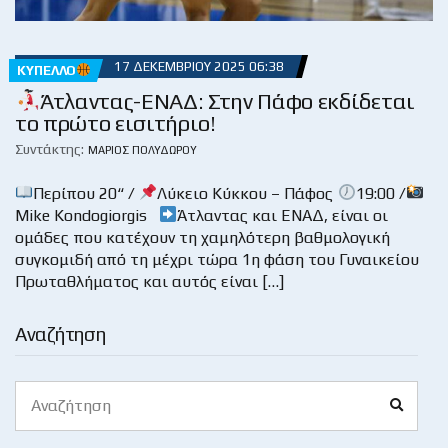
17 ΔΕΚΕΜΒΡΊΟΥ 2025 06:38
ΚΎΠΕΛΛΟ
Άτλαντας-ΕΝΑΔ: Στην Πάφο εκδίδεται
το πρώτο εισιτήριο!
Συντάκτης:
ΜΆΡΙΟΣ ΠΟΛΥΔΏΡΟΥ
Περίπου 20“ /
Λύκειο Κύκκου – Πάφος
19:00 /
Mike Kondogiorgis
Άτλαντας και ΕΝΑΔ, είναι οι
ομάδες που κατέχουν τη χαμηλότερη βαθμολογική
συγκομιδή από τη μέχρι τώρα 1η φάση του Γυναικείου
Πρωταθλήματος και αυτός είναι […]
Αναζήτηση
Search
Search
for: