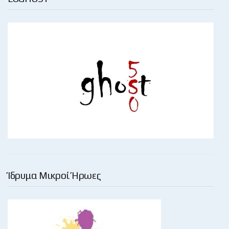
Ίδρυμα Μικροί Ήρωες