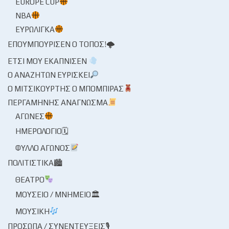
EUROPE CUP
NBA
ΕΥΡΩΛΊΓΚΑ
ΕΠΟΥΜΠΟΎΡΙΣΕΝ Ο ΤΌΠΟΣ!🌩
ΈΤΣΙ ΜΟΥ ΕΚΆΠΝΙΣΕΝ
Ο ΑΝΑΖΗΤΏΝ ΕΥΡΊΣΚΕΙ
Ο ΜΙΤΣΙΚΟΥΡΤΉΣ Ο ΜΠΌΜΠΙΡΑΣ
ΠΕΡΓΑΜΗΝΉΣ ΑΝΆΓΝΩΣΜΑ
ΑΓΏΝΕΣ
ΗΜΕΡΟΛΌΓΙΟ🗓
ΦΎΛΛΟ ΑΓΏΝΟΣ
ΠΟΛΙΤΙΣΤΙΚΆ🏙
ΘΈΑΤΡΟ
ΜΟΥΣΕΊΟ / ΜΝΗΜΕΊΟ🏛
ΜΟΥΣΙΚΉ
ΠΡΌΣΩΠΑ / ΣΥΝΕΝΤΕΎΞΕΙΣ🎙