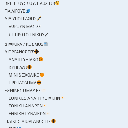
ΒΡΊΞΕ, ΟΎΣΣΟΥ, ΒΆΩΣΤΟ!
ΓΙΑ ΛΊΓΟΥΣ
ΔΙΑ ΥΠΟΓΡΑΦΉΣ
ΘΩΡΟΎΝ ΜΑΣ!
ΣΕ ΠΡΏΤΟ ΕΝΙΚΟΎ🖊
ΔΙΆΦΟΡΑ / ΚΌΣΜΟΣ
ΔΙΟΡΓΑΝΏΣΕΙΣ
ΑΝΑΠΤΥΞΙΑΚΌ
ΚΎΠΕΛΛΟ
ΜΊΝΙ & ΣΧΟΛΙΚΌ
ΠΡΩΤΆΘΛΗΜΑ
ΕΘΝΙΚΈΣ ΟΜΆΔΕΣ
ΕΘΝΙΚΈΣ ΑΝΑΠΤΥΞΙΑΚΏΝ
ΕΘΝΙΚΉ ΑΝΔΡΏΝ
ΕΘΝΙΚΉ ΓΥΝΑΙΚΏΝ
ΕΙΔΙΚΈΣ ΔΙΟΡΓΑΝΏΣΕΙΣ