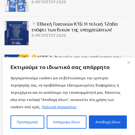
6 ΑΥΓΟΎΣΤΟΥ 2026
Εθνική Γυναικών Κ16: Η τελική 12αδα
ενόψει των δικών της υποχρεώσεων!
6 ΑΥΓΟΎΣΤΟΥ 2026
ΑΠΟΕΛ: Ανακοίνωσε την απόκτηση του
Σόλωνα Αγγελή
Εκτιμούμε το ιδιωτικό σας απόρρητο
6 ΑΥΓΟΎΣΤΟΥ 2026
Χρησιμοποιούμε cookies για να βελτιώσουμε την εμπειρία
περιήγησής σας, να προβάλλουμε εξατομικευμένες διαφημίσεις ή
Social
περιεχόμενο και να αναλύουμε την επισκεψιμότητά μας. Κάνοντας
κλικ στην επιλογή "Αποδοχή όλων", συναινείτε στη χρήση των
cookies από εμάς.
Πολιτική Απορρήτου
Προσαρμογή
Απόρριψη όλων
Αποδοχή όλων
Σχετικά με εμάς