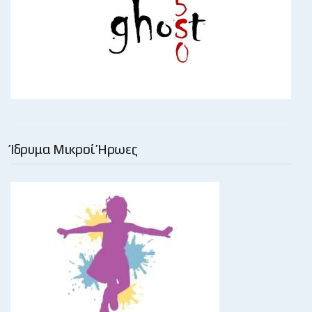
Ίδρυμα Μικροί Ήρωες