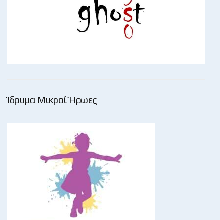
Ίδρυμα Μικροί Ήρωες