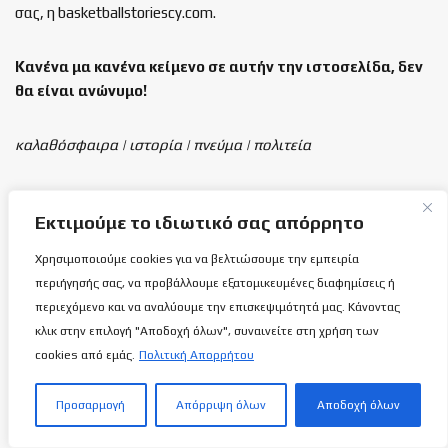
σας, η basketballstoriescy.com.
Κανένα μα κανένα κείμενο σε αυτήν την ιστοσελίδα, δεν
θα είναι
ανώνυμο!
καλαθόσφαιρα | ιστορία | πνεύμα | πολιτεία
Τελευταία άρθρα
Εκτιμούμε το ιδιωτικό σας απόρρητο
⛹️Οι 50 και πλέον μπάλες στο σπίτι του
Χρησιμοποιούμε cookies για να βελτιώσουμε την εμπειρία
μικρού Αλέξανδρου…
περιήγησής σας, να προβάλλουμε εξατομικευμένες διαφημίσεις ή
6 ΑΥΓΟΎΣΤΟΥ 2026
περιεχόμενο και να αναλύουμε την επισκεψιμότητά μας. Κάνοντας
κλικ στην επιλογή "Αποδοχή όλων", συναινείτε στη χρήση των
cookies από εμάς.
Πολιτική Απορρήτου
Είναι και κάποια περιστέρια που πετάνε
πάνω από τη Χιροσίμα και το Ναγκασάκι
(δυο τραγούδια αφιερωμένα)…
Προσαρμογή
Απόρριψη όλων
Αποδοχή όλων
6 ΑΥΓΟΎΣΤΟΥ 2026