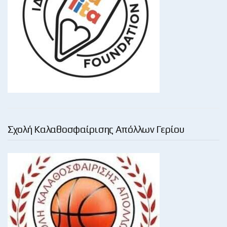
Σχολή Καλαθοσφαίρισης Απόλλων Γερίου