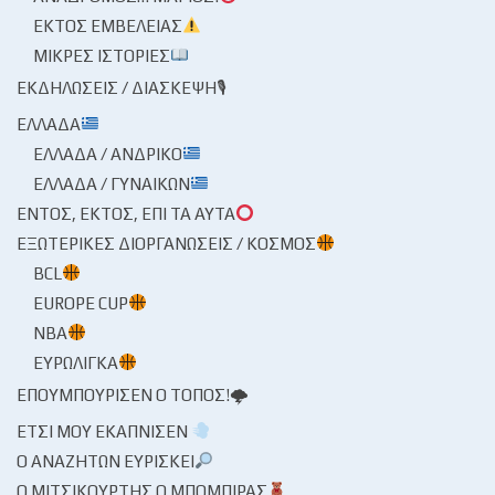
ΕΚΤΌΣ ΕΜΒΈΛΕΙΑΣ
ΜΙΚΡΈΣ ΙΣΤΟΡΊΕΣ
ΕΚΔΗΛΏΣΕΙΣ / ΔΙΆΣΚΕΨΗ🎙
ΕΛΛΆΔΑ
ΕΛΛΆΔΑ / ΑΝΔΡΙΚΌ
ΕΛΛΆΔΑ / ΓΥΝΑΙΚΏΝ
ΕΝΤΌΣ, ΕΚΤΌΣ, ΕΠΊ ΤΑ ΑΥΤΆ
ΕΞΩΤΕΡΙΚΈΣ ΔΙΟΡΓΑΝΏΣΕΙΣ / ΚΌΣΜΟΣ
BCL
EUROPE CUP
NBA
ΕΥΡΩΛΊΓΚΑ
ΕΠΟΥΜΠΟΎΡΙΣΕΝ Ο ΤΌΠΟΣ!🌩
ΈΤΣΙ ΜΟΥ ΕΚΆΠΝΙΣΕΝ
Ο ΑΝΑΖΗΤΏΝ ΕΥΡΊΣΚΕΙ
Ο ΜΙΤΣΙΚΟΥΡΤΉΣ Ο ΜΠΌΜΠΙΡΑΣ