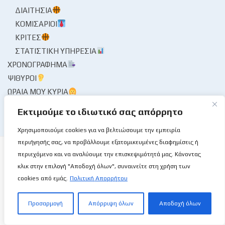
ΔΙΑΙΤΗΣΊΑ
ΚΟΜΙΣΆΡΙΟΙ
ΚΡΙΤΈΣ
ΣΤΑΤΙΣΤΙΚΉ ΥΠΗΡΕΣΊΑ
ΧΡΟΝΟΓΡΆΦΗΜΑ
ΨΊΘΥΡΟΙ
ΩΡΑΊΑ ΜΟΥ ΚΥΡΊΑ
Εκτιμούμε το ιδιωτικό σας απόρρητο
Χρησιμοποιούμε cookies για να βελτιώσουμε την εμπειρία
περιήγησής σας, να προβάλλουμε εξατομικευμένες διαφημίσεις ή
περιεχόμενο και να αναλύουμε την επισκεψιμότητά μας. Κάνοντας
κλικ στην επιλογή "Αποδοχή όλων", συναινείτε στη χρήση των
cookies από εμάς.
Πολιτική Απορρήτου
Το Basketball Stories στις επάλξεις!
Προσαρμογή
Απόρριψη όλων
Αποδοχή όλων
Μια νέα ιστοσελίδα εμφανίζεται σήμερα μπροστά στις οθόνες
σας, η basketballstoriescy.com.