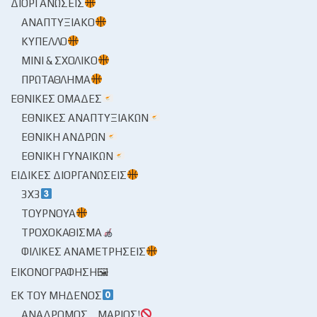
ΔΙΟΡΓΑΝΏΣΕΙΣ
ΑΝΑΠΤΥΞΙΑΚΌ
ΚΎΠΕΛΛΟ
ΜΊΝΙ & ΣΧΟΛΙΚΌ
ΠΡΩΤΆΘΛΗΜΑ
ΕΘΝΙΚΈΣ ΟΜΆΔΕΣ
ΕΘΝΙΚΈΣ ΑΝΑΠΤΥΞΙΑΚΏΝ
ΕΘΝΙΚΉ ΑΝΔΡΏΝ
ΕΘΝΙΚΉ ΓΥΝΑΙΚΏΝ
ΕΙΔΙΚΈΣ ΔΙΟΡΓΑΝΏΣΕΙΣ
3X3
ΤΟΥΡΝΟΥΆ
ΤΡΟΧΟΚΆΘΙΣΜΑ
ΦΙΛΙΚΈΣ ΑΝΑΜΕΤΡΉΣΕΙΣ
ΕΙΚΟΝΟΓΡΆΦΗΣΗ🖼
ΕΚ ΤΟΥ ΜΗΔΕΝΌΣ
ΑΝΆΔΡΟΜΟΣ… ΜΆΡΙΟΣ!