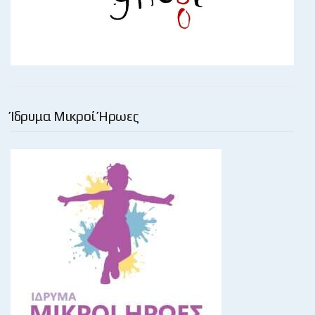
Ίδρυμα Μικροί Ήρωες