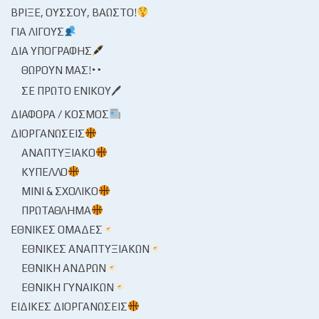
ΒΡΊΞΕ, ΟΎΣΣΟΥ, ΒΆΩΣΤΟ!
ΓΙΑ ΛΊΓΟΥΣ
ΔΙΑ ΥΠΟΓΡΑΦΉΣ
ΘΩΡΟΎΝ ΜΑΣ!
ΣΕ ΠΡΏΤΟ ΕΝΙΚΟΎ🖊
ΔΙΆΦΟΡΑ / ΚΌΣΜΟΣ
ΔΙΟΡΓΑΝΏΣΕΙΣ
ΑΝΑΠΤΥΞΙΑΚΌ
ΚΎΠΕΛΛΟ
ΜΊΝΙ & ΣΧΟΛΙΚΌ
ΠΡΩΤΆΘΛΗΜΑ
ΕΘΝΙΚΈΣ ΟΜΆΔΕΣ
ΕΘΝΙΚΈΣ ΑΝΑΠΤΥΞΙΑΚΏΝ
ΕΘΝΙΚΉ ΑΝΔΡΏΝ
ΕΘΝΙΚΉ ΓΥΝΑΙΚΏΝ
ΕΙΔΙΚΈΣ ΔΙΟΡΓΑΝΏΣΕΙΣ