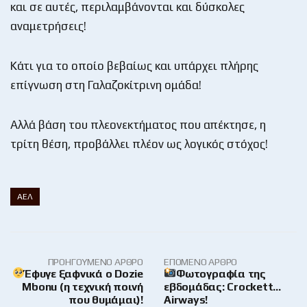
και σε αυτές, περιλαμβάνονται και δύσκολες
αναμετρήσεις!
Κάτι για το οποίο βεβαίως και υπάρχει πλήρης
επίγνωση στη Γαλαζοκίτρινη ομάδα!
Αλλά βάση του πλεονεκτήματος που απέκτησε, η
τρίτη θέση, προβάλλει πλέον ως λογικός στόχος!
ΑΕΛ
ΠΡΟΗΓΟΎΜΕΝΟ ΆΡΘΡΟ
ΕΠΌΜΕΝΟ ΆΡΘΡΟ
Έφυγε ξαφνικά ο Dozie
Φωτογραφία της
Mbonu (η τεχνική ποινή
εβδομάδας: Crockett…
που θυμάμαι)!
Αirways!