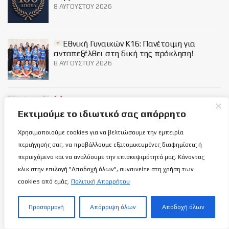
8 ΑΥΓΟΎΣΤΟΥ 2026
Εθνική Γυναικών Κ16: Πανέτοιμη για
ανταπεξέλθει στη δική της πρόκληση!
8 ΑΥΓΟΎΣΤΟΥ 2026
Βρες το λάθος: Τα δύο Κυανόλευκα
Τρόπαια!
Εκτιμούμε το ιδιωτικό σας απόρρητο
8 ΑΥΓΟΎΣΤΟΥ 2026
Χρησιμοποιούμε cookies για να βελτιώσουμε την εμπειρία
περιήγησής σας, να προβάλλουμε εξατομικευμένες διαφημίσεις ή
Social
περιεχόμενο και να αναλύουμε την επισκεψιμότητά μας. Κάνοντας
κλικ στην επιλογή "Αποδοχή όλων", συναινείτε στη χρήση των
cookies από εμάς.
Πολιτική Απορρήτου
Προσαρμογή
Απόρριψη όλων
Αποδοχή όλων
Σχετικά με εμάς