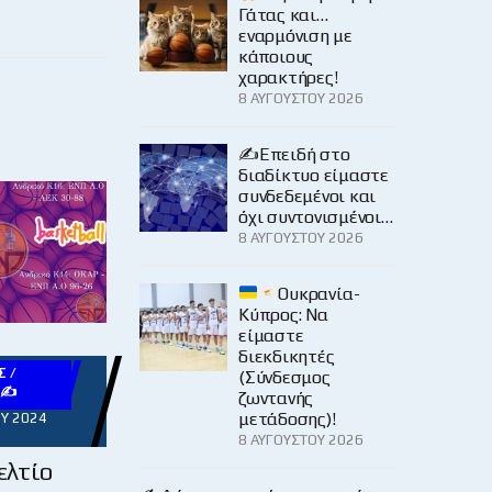
Γάτας και…
εναρμόνιση με
κάποιους
χαρακτήρες!
8 ΑΥΓΟΎΣΤΟΥ 2026
✍️Επειδή στο
διαδίκτυο είμαστε
συνδεδεμένοι και
όχι συντονισμένοι…
8 ΑΥΓΟΎΣΤΟΥ 2026
Ουκρανία-
Κύπρος: Να
είμαστε
διεκδικητές
 /
(Σύνδεσμος
Υ✍
ζωντανής
μετάδοσης)!
Υ 2024
8 ΑΥΓΟΎΣΤΟΥ 2026
λτίο