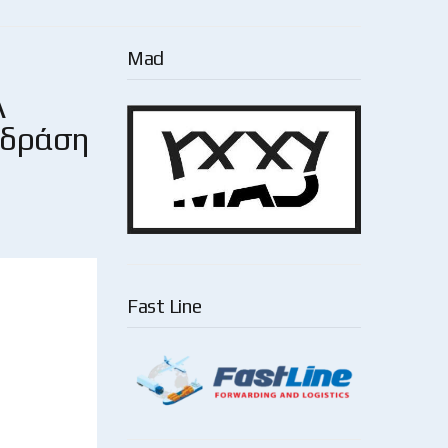
Mad
Λ
 δράση
Fast Line