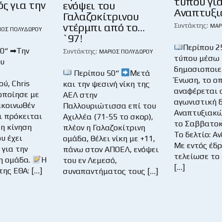
τύπου γι
ς για την
ενόψει του
Αναπτυξι
Γαλαζοκίτρινου
ντέρμπι από το…
Συντάκτης:
ΜΆΡ
ΙΟΣ ΠΟΛΥΔΏΡΟΥ
`97!
Περίπου 2
0“ ➡Την
Συντάκτης:
ΜΆΡΙΟΣ ΠΟΛΥΔΏΡΟΥ
τύπου μέσω 
ου
δημοσιοποιε
Περίπου 50“
Μετά
Ένωση, το ο
ύ, Chris
και την ψεσινή νίκη της
αναφέρεται 
οποίησε με
ΑΕΛ στην
αγωνιστική 
ακοινωθέν
Παλλουριώτισσα επί του
Αναπτυξιακώ
ι πρόκειται
Αχιλλέα (71-55 το σκορ),
το Σαββατοκ
η κίνηση
πλέον η Γαλαζοκίτρινη
Το δελτίο: Α
υ έχει
ομάδα, θέλει νίκη με +11,
Με εντός έδ
για την
πάνω στον ΑΠΟΕΛ, ενόψει
τελείωσε το 
η ομάδα.
Η
του εν Λεμεσό,
[…]
ης ΕΘΑ: […]
συναπαντήματος τους […]