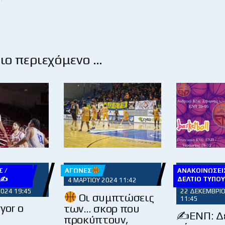
ο περιεχόμενο …
 /
ΑΓΏΝΕΣ
ΑΝΑΚΟΙΝΏΣΕΙΣ
Υ✍
ΔΕΛΤΊΟ ΤΎΠΟ
4 ΜΑΡΤΊΟΥ 2024 11:42
2024 19:45
22 ΔΕΚΕΜΒΡΊΟ
Οι συμπτώσεις
11:45
yor ο
των… σκορ που
✍ΕΝΠ: Δε
προκύπτουν,