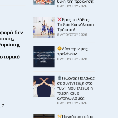
δική της πρόκληση!
8 ΑΥΓΟΎΣΤΟΥ 2026
Βρες το λάθος:
Τα δύο Κυανόλευκα
ς
Τρόπαια!
 φορά δεν
8 ΑΥΓΟΎΣΤΟΥ 2026
ιακός,
 Ευρώπης
Λίγο πριν μας
τρελάνουν…
ιστορικό
8 ΑΥΓΟΎΣΤΟΥ 2026
Γιώργος Παλάλας
σε συνέντευξη στο
“BS”: Μου έλειψε η
πίεση και ο
ανταγωνισμός!
8 ΑΥΓΟΎΣΤΟΥ 2026
 7
Παγκόσμια μέρα