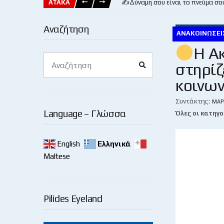
ΑΤΑΚΑ
✍️Δύναμη σου είναι το πνεύμα σο
Αναζήτηση
ΑΝΑΚΟΙΝΏΣΕΙ
Η Α
Search
στηρίζ
Search
for:
κοινω
Συντάκτης:
ΜΆΡ
Language – Γλώσσα
Όλες οι κατηγο
English
Ελληνικά
Maltese
Pilides Eyeland