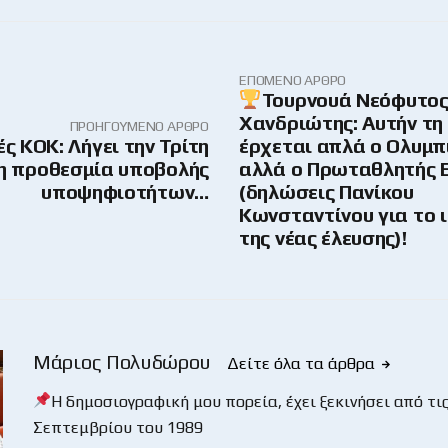
ΕΠΌΜΕΝΟ ΆΡΘΡΟ
Τουρνουά Νεόφυτο
Χανδριώτης: Αυτήν τη
ΠΡΟΗΓΟΎΜΕΝΟ ΆΡΘΡΟ
ς ΚΟΚ: Λήγει την Τρίτη
έρχεται απλά ο Ολυμπ
η προθεσμία υποβολής
αλλά ο Πρωταθλητής
υποψηφιοτήτων…
(δηλώσεις Πανίκου
Κωνσταντίνου για το 
της νέας έλευσης)!
Μάριος Πολυδώρου
Δείτε όλα τα άρθρα
Η δημοσιογραφική μου πορεία, έχει ξεκινήσει από τις
Σεπτεμβρίου του 1989