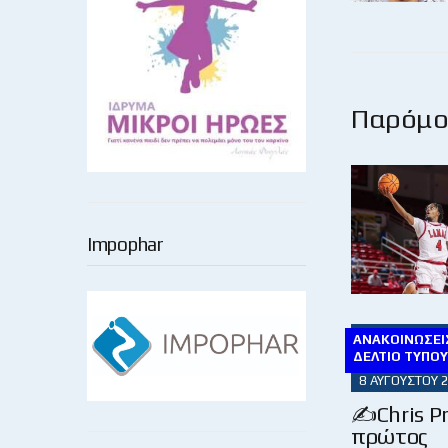
Παρόμοι
Impophar
ΑΝΑΚΟΙΝΏΣΕΙΣ
ΔΕΛΤΊΟ ΤΎΠΟ
8 ΑΥΓΟΎΣΤΟΥ 
✍Chris Pr
πρώτος