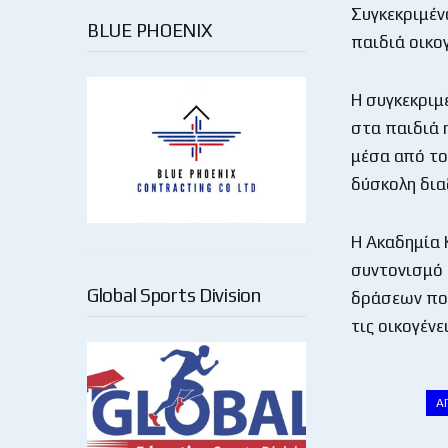
Συγκεκριμέν
BLUE PHOENIX
παιδιά οικο
Η συγκεκριμ
στα παιδιά 
μέσα από το
δύσκολη δια
Η Ακαδημία 
συντονισμό 
Global Sports Division
δράσεων που
τις οικογένε
Α