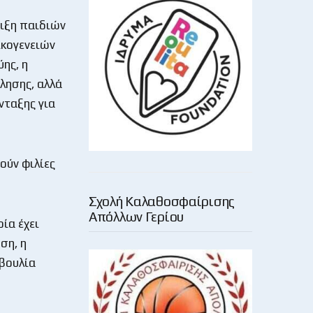
ριξη παιδιών
ικογενειών
ης, η
λησης, αλλά
νταξης για
ούν φιλίες
Σχολή Καλαθοσφαίρισης
Απόλλων Γερίου
ία έχει
ση, η
βουλία