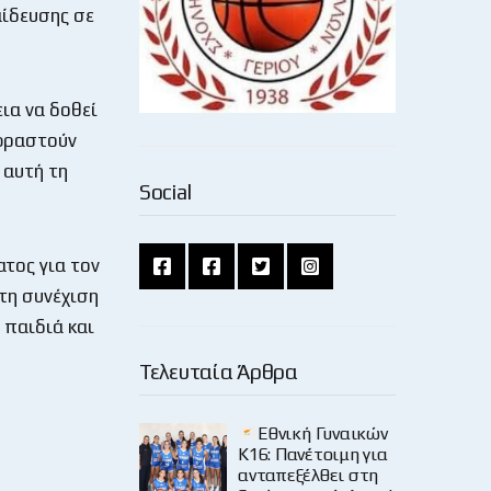
αίδευσης σε
ια να δοθεί
κφραστούν
 αυτή τη
Social
τος για τον
τη συνέχιση
 παιδιά και
Τελευταία Άρθρα
Εθνική Γυναικών
Κ16: Πανέτοιμη για
ανταπεξέλθει στη