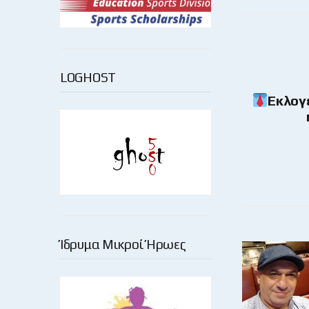
LOGHOST
Εκλογέ
Ίδρυμα Μικροί Ήρωες