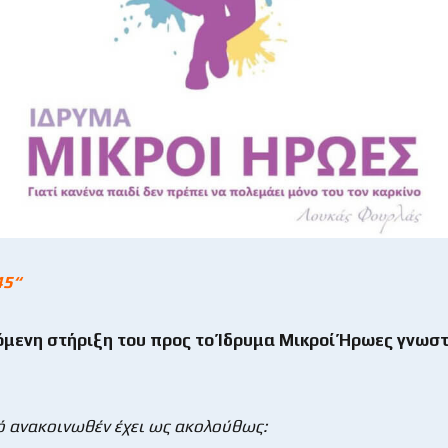
45
“
όμενη στήριξη του προς το Ίδρυμα Μικροί Ήρωες γνωσ
ό ανακοινωθέν έχει ως ακολούθως: