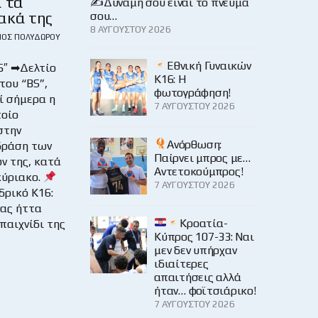
α τα
✍️Δύναμη σου είναι το πνεύμα
ακά της
σου…
8 ΑΥΓΟΎΣΤΟΥ 2026
ΙΟΣ ΠΟΛΥΔΏΡΟΥ
Εθνική Γυναικών
5″ ➡Δελτίο
Κ16: Η
του “BS”,
φωτογράφηση!
ί σήμερα η
7 ΑΥΓΟΎΣΤΟΥ 2026
ποίο
στην
Ανόρθωση:
δράση των
Παίρνει μπρος με…
ν της, κατά
Αντετοκούμπρος!
ύριακο.
7 ΑΥΓΟΎΣΤΟΥ 2026
νδρικό Κ16:
ρας ήττα
Κροατία-
παιχνίδι της
Κύπρος 107-33: Ναι
μεν δεν υπήρχαν
ιδιαίτερες
απαιτήσεις αλλά
ήταν… φοϊτσιάρικο!
7 ΑΥΓΟΎΣΤΟΥ 2026