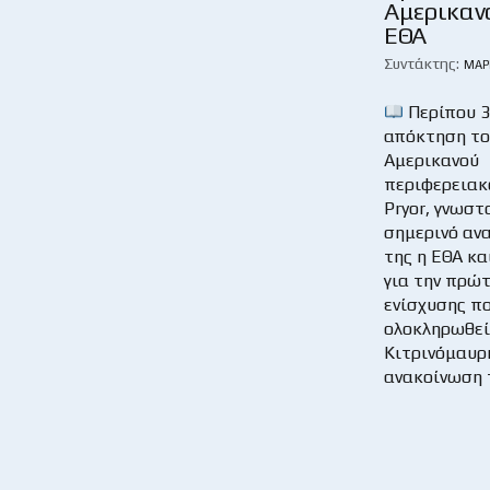
Αμερικανό
ΕΘΑ
Συντάκτης:
ΜΆΡ
Περίπου 3
απόκτηση τ
Αμερικανού
περιφερειακο
Pryor, γνωστ
σημερινό αν
της η ΕΘΑ κα
για την πρώτ
ενίσχυσης πο
ολοκληρωθεί 
Κιτρινόμαυρ
ανακοίνωση τ