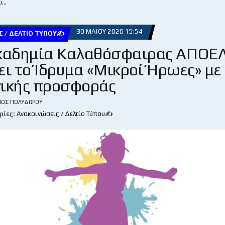
υ…
30 ΜΑΪ́ΟΥ 2026 15:54
Σ / ΔΕΛΤΊΟ ΤΎΠΟΥ✍
καδημία Καλαθόσφαιρας ΑΠΟΕ
ει το Ίδρυμα «Μικροί Ήρωες» με
νικής προσφοράς
ΙΟΣ ΠΟΛΥΔΏΡΟΥ
ρίες:
Ανακοινώσεις / Δελτίο Τύπου✍