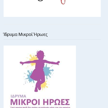
Ίδρυμα Μικροί Ήρωες