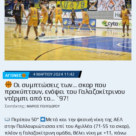
4 ΜΑΡΤΊΟΥ 2024 11:42
ΑΓΏΝΕΣ
Οι συμπτώσεις των… σκορ που
προκύπτουν, ενόψει του Γαλαζοκίτρινου
ντέρμπι από το… `97!
Συντάκτης:
ΜΆΡΙΟΣ ΠΟΛΥΔΏΡΟΥ
Περίπου 50“
Μετά και την ψεσινή νίκη της ΑΕΛ
στην Παλλουριώτισσα επί του Αχιλλέα (71-55 το σκορ),
πλέον η Γαλαζοκίτρινη ομάδα, θέλει νίκη με +11, πάνω