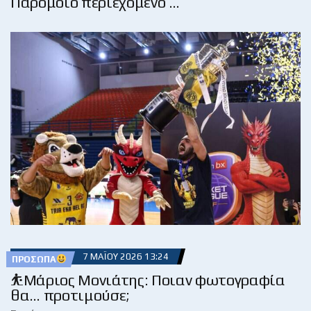
Παρόμοιο περιεχόμενο …
7 ΜΑΪ́ΟΥ 2026 13:24
ΠΡΌΣΩΠΑ
⛹️‍Μάριος Μονιάτης: Ποιαν φωτογραφία
θα… προτιμούσε;