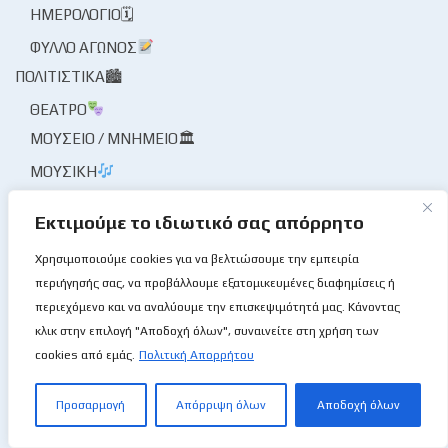
ΗΜΕΡΟΛΌΓΙΟ🗓
ΦΎΛΛΟ ΑΓΏΝΟΣ
ΠΟΛΙΤΙΣΤΙΚΆ🏙
ΘΈΑΤΡΟ
ΜΟΥΣΕΊΟ / ΜΝΗΜΕΊΟ🏛
ΜΟΥΣΙΚΉ
ΠΡΌΣΩΠΑ / ΣΥΝΕΝΤΕΎΞΕΙΣ🎙
Εκτιμούμε το ιδιωτικό σας απόρρητο
ΠΡΌΣΩΠΑ
Χρησιμοποιούμε cookies για να βελτιώσουμε την εμπειρία
ΣΥΝΈΝΤΕΥΞΗ🎙
περιήγησής σας, να προβάλλουμε εξατομικευμένες διαφημίσεις ή
ΤΟ ΜΠΆΣΚΕΤ ΜΟΥ ΤΟ ΛΛΊΟΝ
περιεχόμενο και να αναλύουμε την επισκεψιμότητά μας. Κάνοντας
ΦΑΚΌΣ / ΜΑΓΝΗΤΟΣΚΌΠΙΟ
κλικ στην επιλογή "Αποδοχή όλων", συναινείτε στη χρήση των
ΦΟΡΕΊΣ ΑΘΛΗΤΙΣΜΟΎ
cookies από εμάς.
Πολιτική Απορρήτου
ΦΟΡΕΊΣ ΚΑΛΑΘΌΣΦΑΙΡΑΣ
ΔΙΑΙΤΗΣΊΑ
Προσαρμογή
Απόρριψη όλων
Αποδοχή όλων
ΚΟΜΙΣΆΡΙΟΙ