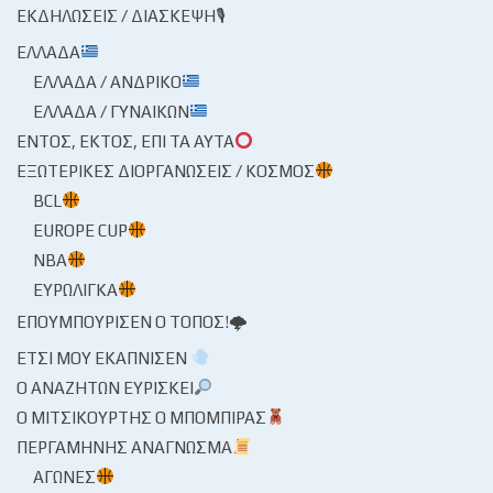
ΕΚΔΗΛΏΣΕΙΣ / ΔΙΆΣΚΕΨΗ🎙
ΕΛΛΆΔΑ
ΕΛΛΆΔΑ / ΑΝΔΡΙΚΌ
ΕΛΛΆΔΑ / ΓΥΝΑΙΚΏΝ
ΕΝΤΌΣ, ΕΚΤΌΣ, ΕΠΊ ΤΑ ΑΥΤΆ
ΕΞΩΤΕΡΙΚΈΣ ΔΙΟΡΓΑΝΏΣΕΙΣ / ΚΌΣΜΟΣ
BCL
EUROPE CUP
NBA
ΕΥΡΩΛΊΓΚΑ
ΕΠΟΥΜΠΟΎΡΙΣΕΝ Ο ΤΌΠΟΣ!🌩
ΈΤΣΙ ΜΟΥ ΕΚΆΠΝΙΣΕΝ
Ο ΑΝΑΖΗΤΏΝ ΕΥΡΊΣΚΕΙ
Ο ΜΙΤΣΙΚΟΥΡΤΉΣ Ο ΜΠΌΜΠΙΡΑΣ
ΠΕΡΓΑΜΗΝΉΣ ΑΝΆΓΝΩΣΜΑ
ΑΓΏΝΕΣ