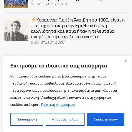
10 ΑΥΓΟΎΣΤΟΥ 2026
Κεραυνός: Γιατί η Άνοιξη του 1989, είναι η
πιο σημαδιακή στην Ερυθροκίτρινη
αιωνιότητα και ποια ήταν η τελευταία
αναμέτρηση στην 1η κατηγορία…
9 ΑΥΓΟΎΣΤΟΥ 2026
Social
Εκτιμούμε το ιδιωτικό σας απόρρητο
Χρησιμοποιούμε cookies για να βελτιώσουμε την εμπειρία
περιήγησής σας, να προβάλλουμε εξατομικευμένες διαφημίσεις ή
περιεχόμενο και να αναλύουμε την επισκεψιμότητά μας. Κάνοντας
Σχετικά με εμάς
κλικ στην επιλογή "Αποδοχή όλων", συναινείτε στη χρήση των
cookies από εμάς.
Πολιτική Απορρήτου
ΌΡΟΙ ΧΡΉΣΗΣ
Προσαρμογή
Απόρριψη όλων
Αποδοχή όλων
ΠΟΛΙΤΙΚΉ ΑΠΟΡΡΉΤΟΥ
ΕΠΙΚΟΙΝΩΝΊΑ