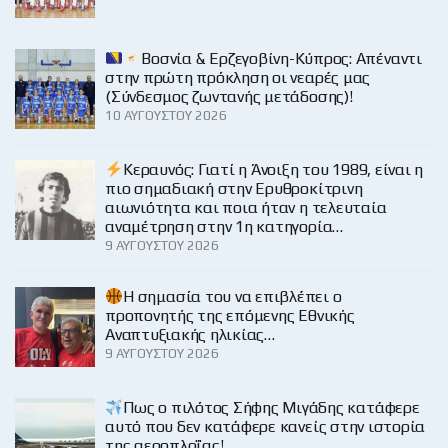
Βοσνία & Ερζεγοβίνη-Κύπρος: Απέναντι
στην πρώτη πρόκληση οι νεαρές μας
(Σύνδεσμος ζωντανής μετάδοσης)!
10 ΑΥΓΟΎΣΤΟΥ 2026
Κεραυνός: Γιατί η Άνοιξη του 1989, είναι η
πιο σημαδιακή στην Ερυθροκίτρινη
αιωνιότητα και ποια ήταν η τελευταία
αναμέτρηση στην 1η κατηγορία…
9 ΑΥΓΟΎΣΤΟΥ 2026
H σημασία του να επιβλέπει ο
προπονητής της επόμενης Εθνικής
Αναπτυξιακής ηλικίας…
9 ΑΥΓΟΎΣΤΟΥ 2026
Πως ο πιλότος Σήφης Μιγάδης κατάφερε
αυτό που δεν κατάφερε κανείς στην ιστορία
της αεροπλοΐας!