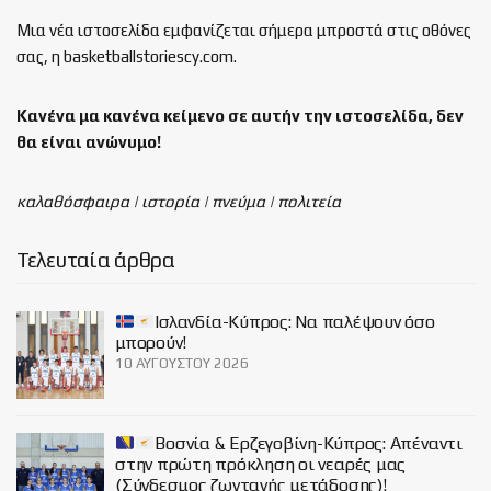
Μια νέα ιστοσελίδα εμφανίζεται σήμερα μπροστά στις οθόνες
σας, η basketballstoriescy.com.
Κανένα μα κανένα κείμενο σε αυτήν την ιστοσελίδα, δεν
θα είναι
ανώνυμο!
καλαθόσφαιρα | ιστορία | πνεύμα | πολιτεία
Τελευταία άρθρα
Ισλανδία-Κύπρος: Να παλέψουν όσο
μπορούν!
10 ΑΥΓΟΎΣΤΟΥ 2026
Βοσνία & Ερζεγοβίνη-Κύπρος: Απέναντι
στην πρώτη πρόκληση οι νεαρές μας
(Σύνδεσμος ζωντανής μετάδοσης)!