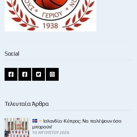
Social
Τελευταία Άρθρα
Ισλανδία-Κύπρος: Να παλέψουν όσο
μπορούν!
10 ΑΥΓΟΎΣΤΟΥ 2026