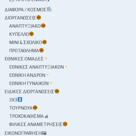
ΔΙΆΦΟΡΑ / ΚΌΣΜΟΣ
ΔΙΟΡΓΑΝΏΣΕΙΣ
ΑΝΑΠΤΥΞΙΑΚΌ
ΚΎΠΕΛΛΟ
ΜΊΝΙ & ΣΧΟΛΙΚΌ
ΠΡΩΤΆΘΛΗΜΑ
ΕΘΝΙΚΈΣ ΟΜΆΔΕΣ
ΕΘΝΙΚΈΣ ΑΝΑΠΤΥΞΙΑΚΏΝ
ΕΘΝΙΚΉ ΑΝΔΡΏΝ
ΕΘΝΙΚΉ ΓΥΝΑΙΚΏΝ
ΕΙΔΙΚΈΣ ΔΙΟΡΓΑΝΏΣΕΙΣ
3X3
ΤΟΥΡΝΟΥΆ
ΤΡΟΧΟΚΆΘΙΣΜΑ
ΦΙΛΙΚΈΣ ΑΝΑΜΕΤΡΉΣΕΙΣ
ΕΙΚΟΝΟΓΡΆΦΗΣΗ🖼