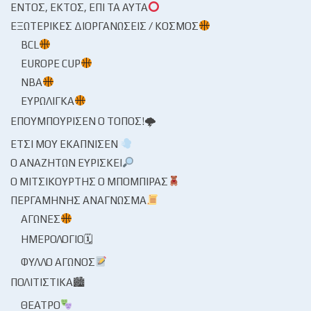
ΕΝΤΌΣ, ΕΚΤΌΣ, ΕΠΊ ΤΑ ΑΥΤΆ
ΕΞΩΤΕΡΙΚΈΣ ΔΙΟΡΓΑΝΏΣΕΙΣ / ΚΌΣΜΟΣ
BCL
EUROPE CUP
NBA
ΕΥΡΩΛΊΓΚΑ
ΕΠΟΥΜΠΟΎΡΙΣΕΝ Ο ΤΌΠΟΣ!🌩
ΈΤΣΙ ΜΟΥ ΕΚΆΠΝΙΣΕΝ
Ο ΑΝΑΖΗΤΏΝ ΕΥΡΊΣΚΕΙ
Ο ΜΙΤΣΙΚΟΥΡΤΉΣ Ο ΜΠΌΜΠΙΡΑΣ
ΠΕΡΓΑΜΗΝΉΣ ΑΝΆΓΝΩΣΜΑ
ΑΓΏΝΕΣ
ΗΜΕΡΟΛΌΓΙΟ🗓
ΦΎΛΛΟ ΑΓΏΝΟΣ
ΠΟΛΙΤΙΣΤΙΚΆ🏙
ΘΈΑΤΡΟ