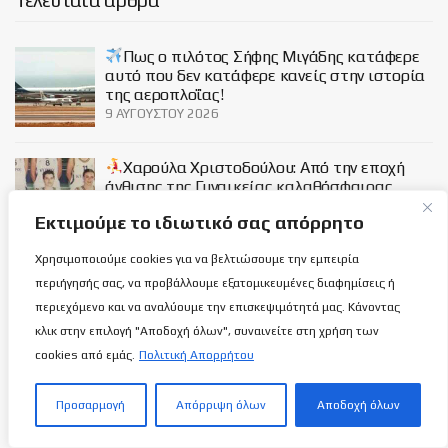
Πως ο πιλότος Σήφης Μιγάδης κατάφερε
αυτό που δεν κατάφερε κανείς στην ιστορία
της αεροπλοΐας!
9 ΑΥΓΟΎΣΤΟΥ 2026
Χαρούλα Χριστοδούλου: Από την εποχή
άνθισης της Γυναικείας καλαθόσφαιρας…
9 ΑΥΓΟΎΣΤΟΥ 2026
Εκτιμούμε το ιδιωτικό σας απόρρητο
Χρησιμοποιούμε cookies για να βελτιώσουμε την εμπειρία
Διεθνής Ημέρα Αυτοχθόνων Λαών της
περιήγησής σας, να προβάλλουμε εξατομικευμένες διαφημίσεις ή
Οικουμένης
περιεχόμενο και να αναλύουμε την επισκεψιμότητά μας. Κάνοντας
9 ΑΥΓΟΎΣΤΟΥ 2026
κλικ στην επιλογή "Αποδοχή όλων", συναινείτε στη χρήση των
cookies από εμάς.
Πολιτική Απορρήτου
Social
Προσαρμογή
Απόρριψη όλων
Αποδοχή όλων