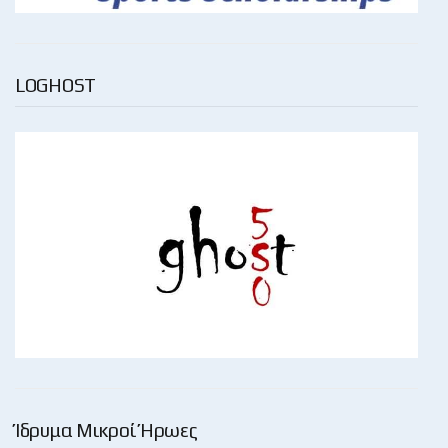
LOGHOST
Ίδρυμα Μικροί Ήρωες