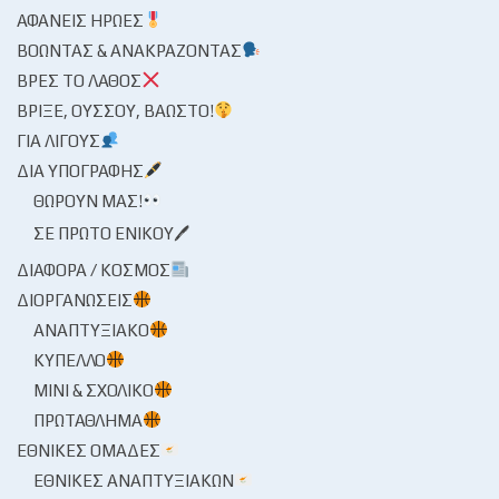
ΑΦΑΝΕΊΣ ΉΡΩΕΣ
ΒΟΏΝΤΑΣ & ΑΝΑΚΡΆΖΟΝΤΑΣ
ΒΡΕΣ ΤΟ ΛΆΘΟΣ
ΒΡΊΞΕ, ΟΎΣΣΟΥ, ΒΆΩΣΤΟ!
ΓΙΑ ΛΊΓΟΥΣ
ΔΙΑ ΥΠΟΓΡΑΦΉΣ
ΘΩΡΟΎΝ ΜΑΣ!
ΣΕ ΠΡΏΤΟ ΕΝΙΚΟΎ🖊
ΔΙΆΦΟΡΑ / ΚΌΣΜΟΣ
ΔΙΟΡΓΑΝΏΣΕΙΣ
ΑΝΑΠΤΥΞΙΑΚΌ
ΚΎΠΕΛΛΟ
ΜΊΝΙ & ΣΧΟΛΙΚΌ
ΠΡΩΤΆΘΛΗΜΑ
ΕΘΝΙΚΈΣ ΟΜΆΔΕΣ
ΕΘΝΙΚΈΣ ΑΝΑΠΤΥΞΙΑΚΏΝ