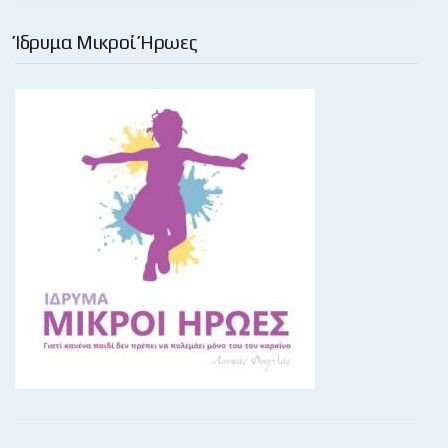
Ίδρυμα Μικροί Ήρωες