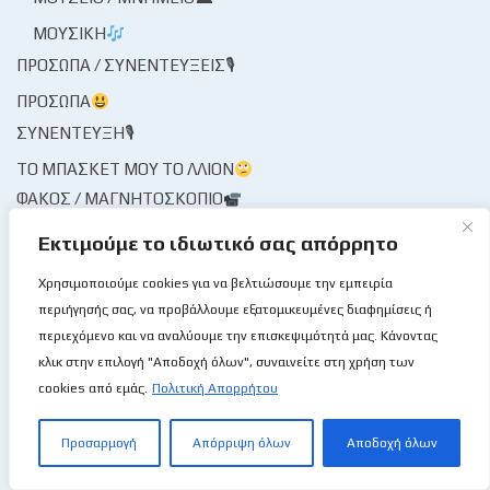
ΜΟΥΣΙΚΉ
ΠΡΌΣΩΠΑ / ΣΥΝΕΝΤΕΎΞΕΙΣ🎙
ΠΡΌΣΩΠΑ
ΣΥΝΈΝΤΕΥΞΗ🎙
ΤΟ ΜΠΆΣΚΕΤ ΜΟΥ ΤΟ ΛΛΊΟΝ
ΦΑΚΌΣ / ΜΑΓΝΗΤΟΣΚΌΠΙΟ
ΦΟΡΕΊΣ ΑΘΛΗΤΙΣΜΟΎ
Εκτιμούμε το ιδιωτικό σας απόρρητο
ΦΟΡΕΊΣ ΚΑΛΑΘΌΣΦΑΙΡΑΣ
Χρησιμοποιούμε cookies για να βελτιώσουμε την εμπειρία
ΔΙΑΙΤΗΣΊΑ
περιήγησής σας, να προβάλλουμε εξατομικευμένες διαφημίσεις ή
ΚΟΜΙΣΆΡΙΟΙ
περιεχόμενο και να αναλύουμε την επισκεψιμότητά μας. Κάνοντας
ΚΡΙΤΈΣ
κλικ στην επιλογή "Αποδοχή όλων", συναινείτε στη χρήση των
ΣΤΑΤΙΣΤΙΚΉ ΥΠΗΡΕΣΊΑ
cookies από εμάς.
Πολιτική Απορρήτου
ΧΡΟΝΟΓΡΆΦΗΜΑ
ΨΊΘΥΡΟΙ
Προσαρμογή
Απόρριψη όλων
Αποδοχή όλων
ΩΡΑΊΑ ΜΟΥ ΚΥΡΊΑ