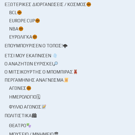
ΕΞΩΤΕΡΙΚΈΣ ΔΙΟΡΓΑΝΏΣΕΙΣ / ΚΌΣΜΟΣ
BCL
EUROPE CUP
NBA
ΕΥΡΩΛΊΓΚΑ
ΕΠΟΥΜΠΟΎΡΙΣΕΝ Ο ΤΌΠΟΣ!🌩
ΈΤΣΙ ΜΟΥ ΕΚΆΠΝΙΣΕΝ
Ο ΑΝΑΖΗΤΏΝ ΕΥΡΊΣΚΕΙ
Ο ΜΙΤΣΙΚΟΥΡΤΉΣ Ο ΜΠΌΜΠΙΡΑΣ
ΠΕΡΓΑΜΗΝΉΣ ΑΝΆΓΝΩΣΜΑ
ΑΓΏΝΕΣ
ΗΜΕΡΟΛΌΓΙΟ🗓
ΦΎΛΛΟ ΑΓΏΝΟΣ
ΠΟΛΙΤΙΣΤΙΚΆ🏙
ΘΈΑΤΡΟ
ΜΟΥΣΕΊΟ / ΜΝΗΜΕΊΟ🏛