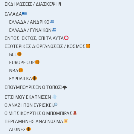
ΕΚΔΗΛΏΣΕΙΣ / ΔΙΆΣΚΕΨΗ🎙
ΕΛΛΆΔΑ
ΕΛΛΆΔΑ / ΑΝΔΡΙΚΌ
ΕΛΛΆΔΑ / ΓΥΝΑΙΚΏΝ
ΕΝΤΌΣ, ΕΚΤΌΣ, ΕΠΊ ΤΑ ΑΥΤΆ
ΕΞΩΤΕΡΙΚΈΣ ΔΙΟΡΓΑΝΏΣΕΙΣ / ΚΌΣΜΟΣ
BCL
EUROPE CUP
NBA
ΕΥΡΩΛΊΓΚΑ
ΕΠΟΥΜΠΟΎΡΙΣΕΝ Ο ΤΌΠΟΣ!🌩
ΈΤΣΙ ΜΟΥ ΕΚΆΠΝΙΣΕΝ
Ο ΑΝΑΖΗΤΏΝ ΕΥΡΊΣΚΕΙ
Ο ΜΙΤΣΙΚΟΥΡΤΉΣ Ο ΜΠΌΜΠΙΡΑΣ
ΠΕΡΓΑΜΗΝΉΣ ΑΝΆΓΝΩΣΜΑ
ΑΓΏΝΕΣ