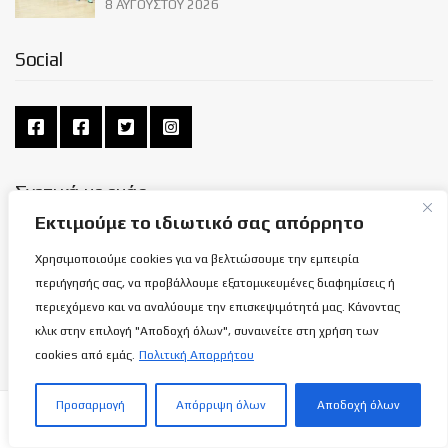
8 ΑΥΓΟΎΣΤΟΥ 2026
Social
Σχετικά με εμάς
Εκτιμούμε το ιδιωτικό σας απόρρητο
ΌΡΟΙ ΧΡΉΣΗΣ
Χρησιμοποιούμε cookies για να βελτιώσουμε την εμπειρία
ΠΟΛΙΤΙΚΉ ΑΠΟΡΡΉΤΟΥ
περιήγησής σας, να προβάλλουμε εξατομικευμένες διαφημίσεις ή
ΕΠΙΚΟΙΝΩΝΊΑ
περιεχόμενο και να αναλύουμε την επισκεψιμότητά μας. Κάνοντας
κλικ στην επιλογή "Αποδοχή όλων", συναινείτε στη χρήση των
cookies από εμάς.
Πολιτική Απορρήτου
Προσαρμογή
Απόρριψη όλων
Αποδοχή όλων
BasketBall Stories | Καλαθόσφαιρα - Πνεύμα - Ιστορία - Πολιτεία