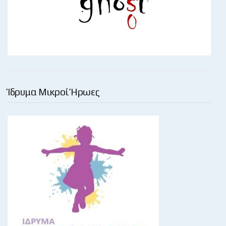
Ίδρυμα Μικροί Ήρωες