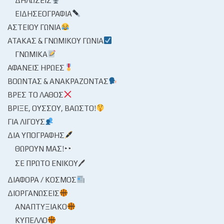
ΔΗΛΏΣΕΙΣ
ΕΙΔΗΣΕΟΓΡΑΦΊΑ
ΑΣΤΕΊΟΥ ΓΩΝΊΑ
ΑΤΆΚΑΣ & ΓΝΩΜΙΚΟΎ ΓΩΝΊΑ
ΓΝΩΜΙΚΆ
ΑΦΑΝΕΊΣ ΉΡΩΕΣ
ΒΟΏΝΤΑΣ & ΑΝΑΚΡΆΖΟΝΤΑΣ
ΒΡΕΣ ΤΟ ΛΆΘΟΣ
ΒΡΊΞΕ, ΟΎΣΣΟΥ, ΒΆΩΣΤΟ!
ΓΙΑ ΛΊΓΟΥΣ
ΔΙΑ ΥΠΟΓΡΑΦΉΣ
ΘΩΡΟΎΝ ΜΑΣ!
ΣΕ ΠΡΏΤΟ ΕΝΙΚΟΎ🖊
ΔΙΆΦΟΡΑ / ΚΌΣΜΟΣ
ΔΙΟΡΓΑΝΏΣΕΙΣ
ΑΝΑΠΤΥΞΙΑΚΌ
ΚΎΠΕΛΛΟ