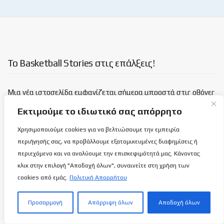
Το Basketball Stories στις επάλξεις!
Μια νέα ιστοσελίδα εμφανίζεται σήμερα μπροστά στις οθόνες
σας, η basketballstoriescy.com.
Εκτιμούμε το ιδιωτικό σας απόρρητο
Χρησιμοποιούμε cookies για να βελτιώσουμε την εμπειρία
Κανένα μα κανένα κείμενο σε αυτήν την ιστοσελίδα, δεν
περιήγησής σας, να προβάλλουμε εξατομικευμένες διαφημίσεις ή
θα είναι
ανώνυμο!
περιεχόμενο και να αναλύουμε την επισκεψιμότητά μας. Κάνοντας
κλικ στην επιλογή "Αποδοχή όλων", συναινείτε στη χρήση των
καλαθόσφαιρα | ιστορία | πνεύμα | πολιτεία
cookies από εμάς.
Πολιτική Απορρήτου
Τελευταία άρθρα
Προσαρμογή
Απόρριψη όλων
Αποδοχή όλων