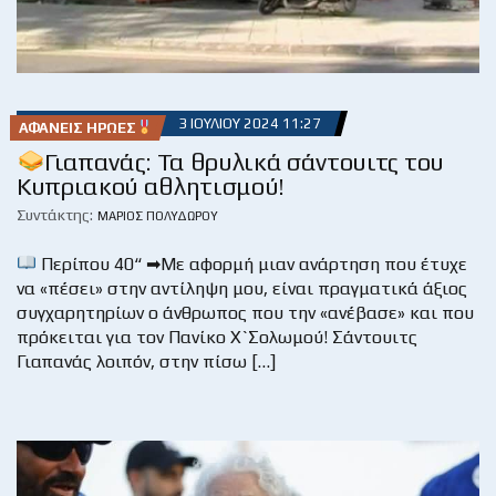
3 ΙΟΥΛΊΟΥ 2024 11:27
ΑΦΑΝΕΊΣ ΉΡΩΕΣ
Γιαπανάς: Τα θρυλικά σάντουιτς του
Κυπριακού αθλητισμού!
Συντάκτης:
ΜΆΡΙΟΣ ΠΟΛΥΔΏΡΟΥ
Περίπου 40“ ➡Με αφορμή μιαν ανάρτηση που έτυχε
να «πέσει» στην αντίληψη μου, είναι πραγματικά άξιος
συγχαρητηρίων ο άνθρωπος που την «ανέβασε» και που
πρόκειται για τον Πανίκο Χ`Σολωμού! Σάντουιτς
Γιαπανάς λοιπόν, στην πίσω […]