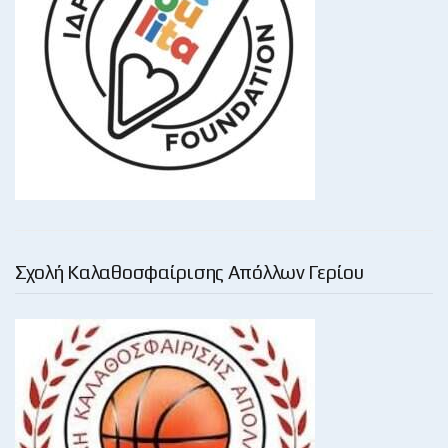
Σχολή Καλαθοσφαίρισης Απόλλων Γερίου