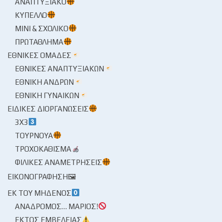
ΑΝΑΠΤΥΞΙΑΚΌ
ΚΎΠΕΛΛΟ
ΜΊΝΙ & ΣΧΟΛΙΚΌ
ΠΡΩΤΆΘΛΗΜΑ
ΕΘΝΙΚΈΣ ΟΜΆΔΕΣ
ΕΘΝΙΚΈΣ ΑΝΑΠΤΥΞΙΑΚΏΝ
ΕΘΝΙΚΉ ΑΝΔΡΏΝ
ΕΘΝΙΚΉ ΓΥΝΑΙΚΏΝ
ΕΙΔΙΚΈΣ ΔΙΟΡΓΑΝΏΣΕΙΣ
3X3
ΤΟΥΡΝΟΥΆ
ΤΡΟΧΟΚΆΘΙΣΜΑ
ΦΙΛΙΚΈΣ ΑΝΑΜΕΤΡΉΣΕΙΣ
ΕΙΚΟΝΟΓΡΆΦΗΣΗ🖼
ΕΚ ΤΟΥ ΜΗΔΕΝΌΣ
ΑΝΆΔΡΟΜΟΣ… ΜΆΡΙΟΣ!
ΕΚΤΌΣ ΕΜΒΈΛΕΙΑΣ