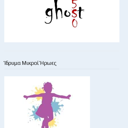
Ίδρυμα Μικροί Ήρωες