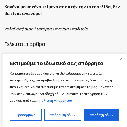
Κανένα μα κανένα κείμενο σε αυτήν την ιστοσελίδα, δεν
θα είναι
ανώνυμο!
καλαθόσφαιρα | ιστορία | πνεύμα | πολιτεία
Τελευταία άρθρα
✍️Δύναμη σου είναι το πνεύμα σου…
Εκτιμούμε το ιδιωτικό σας απόρρητο
8 ΑΥΓΟΎΣΤΟΥ 2026
Χρησιμοποιούμε cookies για να βελτιώσουμε την εμπειρία
Εθνική Γυναικών Κ16: Η φωτογράφηση!
περιήγησής σας, να προβάλλουμε εξατομικευμένες διαφημίσεις ή
7 ΑΥΓΟΎΣΤΟΥ 2026
περιεχόμενο και να αναλύουμε την επισκεψιμότητά μας. Κάνοντας
κλικ στην επιλογή "Αποδοχή όλων", συναινείτε στη χρήση των
cookies από εμάς.
Πολιτική Απορρήτου
Ανόρθωση: Παίρνει μπρος με…
Προσαρμογή
Απόρριψη όλων
Αποδοχή όλων
Αντετοκούμπρος!
7 ΑΥΓΟΎΣΤΟΥ 2026