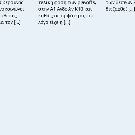
Ο Κεραυνός
τελική φάση των playoffs,
των θέσεων 2
νακοινώνει
στην Α1 Ανδρών Κ18 και
διεξαχθεί […]
ιάθεσης
καθώς σε αμφότερες, το
ια τον […]
λόγο είχε η […]