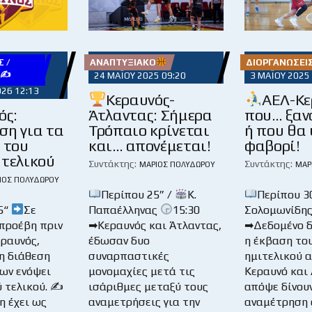
 /
ΑΝΑΠΤΥΞΙΑΚΌ
ΔΙΟΡΓΑΝΏΣΕΙ
Υ✍
24 ΜΑΪ́ΟΥ 2025 09:20
3 ΜΑΪ́ΟΥ 2025
026 12:13
Κεραυνός-
ΑΕΛ-Κε
ός:
Άτλαντας: Σήμερα
που… ξαν
ση για τα
Τρόπαιο κρίνεται
ή που θα
 του
και… απονέμεται!
φαβορί!
 τελικού
Συντάκτης:
Συντάκτης:
ΜΆΡΙΟΣ ΠΟΛΥΔΏΡΟΥ
ΜΆΡ
ΙΟΣ ΠΟΛΥΔΏΡΟΥ
Περίπου 25” /
Κ.
Περίπου 30
5“
Σε
Παπαέλληνας
15:30
Σολομωνίδη
προέβη πριν
➡Κεραυνός και Άτλαντας,
➡Δεδομένο δ
εραυνός,
έδωσαν δυο
η έκβαση το
η διάθεση
συναρπαστικές
ημιτελικού 
ίων ενόψει
μονομαχίες μετά τις
Κεραυνό και
ύ τελικού. ✍
ισάριθμες μεταξύ τους
απόψε δίνουν
η έχει ως
αναμετρήσεις για την
αναμέτρηση 