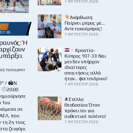
7 ΑΥΓΟΎΣΤΟΥ 2026
Ανόρθωση:
Παίρνει μπρος με…
Σ
Αντετοκούμπρος!
 07:36
7 ΑΥΓΟΎΣΤΟΥ 2026
ραυνός: Ή
αρχίζουν
Κροατία-
 υπάρξει
Κύπρος 107-33: Ναι
μεν δεν υπήρχαν
ιδιαίτερες
ΙΟΣ ΠΟΛΥΔΏΡΟΥ
απαιτήσεις αλλά
ήταν… φοϊτσιάρικο!
“ / 🏟Ν.
7 ΑΥΓΟΎΣΤΟΥ 2026
ς
20:00
ημιούργησε
⛹️Στέλλα
υ 1ου
Θεοδοσίου: Όταν
ανάμεσα σε
πρόκειται για
 ΑΕΛ, που
αυθεντικό ταλέντο!
 τη 2η τους
7 ΑΥΓΟΎΣΤΟΥ 2026
στο ζευγάρι