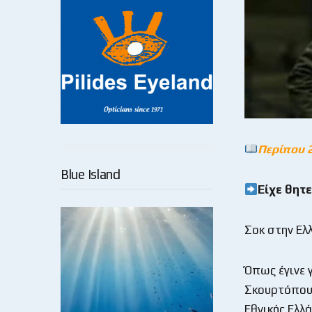
Περίπου 
Blue Island
Είχε θητ
Σοκ στην Ελ
Όπως έγινε 
Σκουρτόπουλ
Εθνικής Ελλ