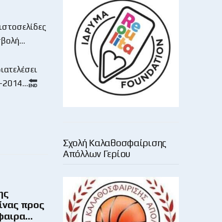
 ιστοσελίδες
οσβολή…
ιατελέσει
3-2014…
Σχολή Καλαθοσφαίρισης
Απόλλων Γερίου
ης
ίνας προς
σφαιρα…