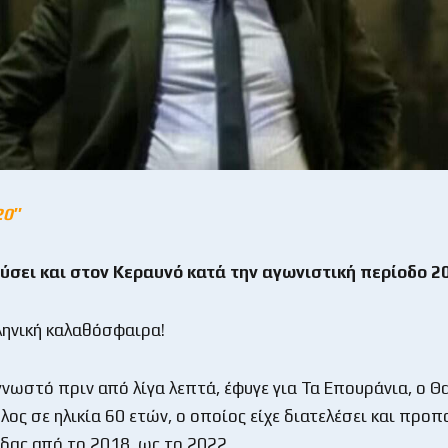
20″
εύσει και στον Κεραυνό κατά την αγωνιστική περίοδο 
ληνική καλαθόσφαιρα!
γνωστό πριν από λίγα λεπτά, έφυγε για Τα Επουράνια, ο Θ
ος σε ηλικία 60 ετών, ο οποίος είχε διατελέσει και προπ
άδας από το 2018, ως το 2022…