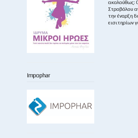
ακολούθως: 
Στροβόλου α
την έναρξη δ
εισιτηρίων γ
Impophar