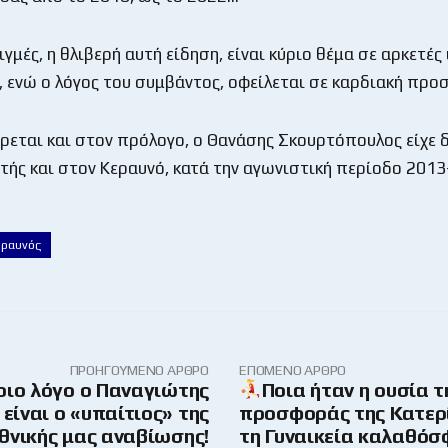
ιγμές, η θλιβερή αυτή είδηση, είναι κύριο θέμα σε αρκετές
, ενώ ο λόγος του συμβάντος, οφείλεται σε καρδιακή πρ
εται και στον πρόλογο, ο Θανάσης Σκουρτόπουλος είχε δ
ής και στον Κεραυνό, κατά την αγωνιστική περίοδο 201
εραυνός
ΠΡΟΗΓΟΎΜΕΝΟ ΆΡΘΡΟ
ΕΠΌΜΕΝΟ ΆΡΘΡΟ
οιο λόγο ο Παναγιώτης
Ποια ήταν η ουσία τ
είναι ο «υπαίτιος» της
προσφοράς της Κατερ
θνικής μας αναβίωσης!
τη Γυναικεία καλαθό