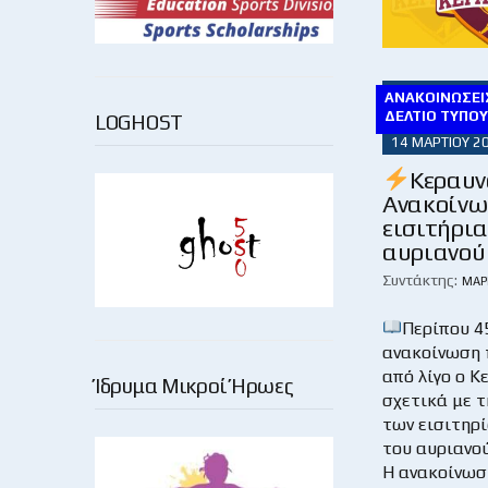
ΑΝΑΚΟΙΝΏΣΕΙΣ
ΔΕΛΤΊΟ ΤΎΠΟ
LOGHOST
14 ΜΑΡΤΊΟΥ 2
Κεραυν
Ανακοίνω
εισιτήρια
αυριανού
Συντάκτης:
ΜΆΡ
Περίπου 4
ανακοίνωση 
από λίγο ο Κ
Ίδρυμα Μικροί Ήρωες
σχετικά με τ
των εισιτηρ
του αυριανο
Η ανακοίνωσ