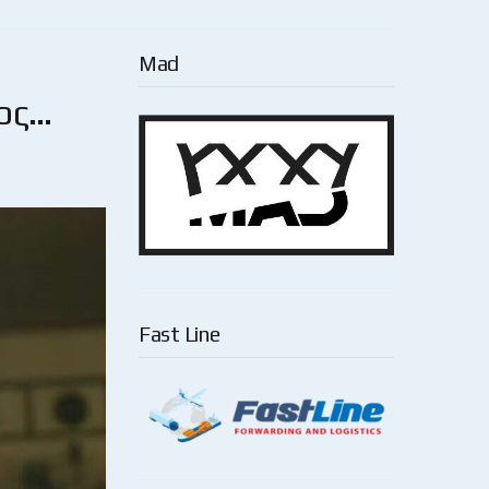
Mad
ος…
Fast Line