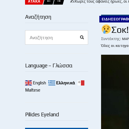
ΑΤΑΚΑ
✍️Χωρίς τους αφανείς ήρωες, οι
Αναζήτηση
ΕΙΔΗΣΕΟΓΡΑΦ
Σοκ
Search
Search
for:
Συντάκτης:
ΜΆΡ
Όλες οι κατηγο
Language – Γλώσσα
English
Ελληνικά
Maltese
Pilides Eyeland