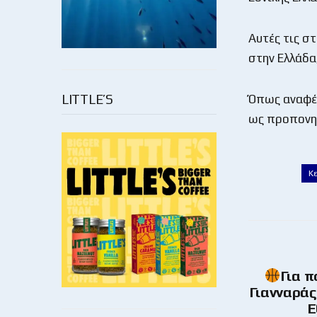
Αυτές τις στ
στην Ελλάδα
LITTLE’S
Όπως αναφέρ
ως προπονητ
Κ
Για π
Γιανναράς 
Ε