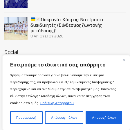
Ουκρανία-Κύπρος: Να είμαστε
διεκδικητές (Σύνδεσμος ζωντανής
μετάδοσης)!
8 ΑΥΓΟΎΣΤΟΥ 2026
Social
Εκτιμούμε το ιδιωτικό σας απόρρητο
Χρησιμοποιούμε cookies για να βελτιώσουμε την εμπειρία
περιήγησής σας, να προβάλλουμε εξατομικευμένες διαφημίσεις ή
περιεχόμενο και να αναλύουμε την επισκεψιμότητά μας. Κάνοντας
Σχετικά με εμάς
κλικ στην επιλογή "Αποδοχή όλων", συναινείτε στη χρήση των
cookies από εμάς.
Πολιτική Απορρήτου
ΌΡΟΙ ΧΡΉΣΗΣ
ΠΟΛΙΤΙΚΉ ΑΠΟΡΡΉΤΟΥ
Προσαρμογή
Απόρριψη όλων
Αποδοχή όλων
ΕΠΙΚΟΙΝΩΝΊΑ