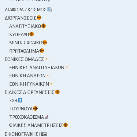
ΔΙΆΦΟΡΑ / ΚΌΣΜΟΣ
ΔΙΟΡΓΑΝΏΣΕΙΣ
ΑΝΑΠΤΥΞΙΑΚΌ
ΚΎΠΕΛΛΟ
ΜΊΝΙ & ΣΧΟΛΙΚΌ
ΠΡΩΤΆΘΛΗΜΑ
ΕΘΝΙΚΈΣ ΟΜΆΔΕΣ
ΕΘΝΙΚΈΣ ΑΝΑΠΤΥΞΙΑΚΏΝ
ΕΘΝΙΚΉ ΑΝΔΡΏΝ
ΕΘΝΙΚΉ ΓΥΝΑΙΚΏΝ
ΕΙΔΙΚΈΣ ΔΙΟΡΓΑΝΏΣΕΙΣ
3X3
ΤΟΥΡΝΟΥΆ
ΤΡΟΧΟΚΆΘΙΣΜΑ
ΦΙΛΙΚΈΣ ΑΝΑΜΕΤΡΉΣΕΙΣ
ΕΙΚΟΝΟΓΡΆΦΗΣΗ🖼