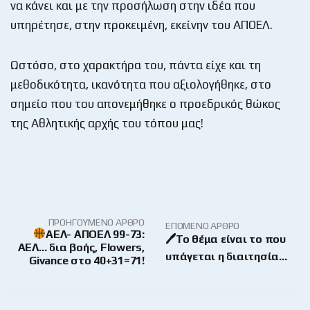
να κάνει και με την προσήλωση στην ιδέα που
υπηρέτησε, στην προκειμένη, εκείνην του ΑΠΟΕΛ.
Ωστόσο, στο χαρακτήρα του, πάντα είχε και τη
μεθοδικότητα, ικανότητα που αξιολογήθηκε, στο
σημείο που του απονεμήθηκε ο προεδρικός θώκος
της Αθλητικής αρχής του τόπου μας!
ΠΡΟΗΓΟΎΜΕΝΟ ΆΡΘΡΟ
ΕΠΌΜΕΝΟ ΆΡΘΡΟ
ΑΕΛ- ΑΠΟΕΛ 99-73:
🖊Το θέμα είναι το που
ΑΕΛ… δια βοής, Flowers,
υπάγεται η διαιτησία…
Givance στο 40+31=71!