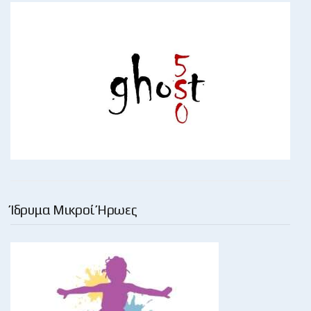
Ίδρυμα Μικροί Ήρωες