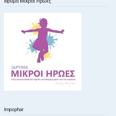
Ίδρυμα Μικροί Ήρωες
Impophar