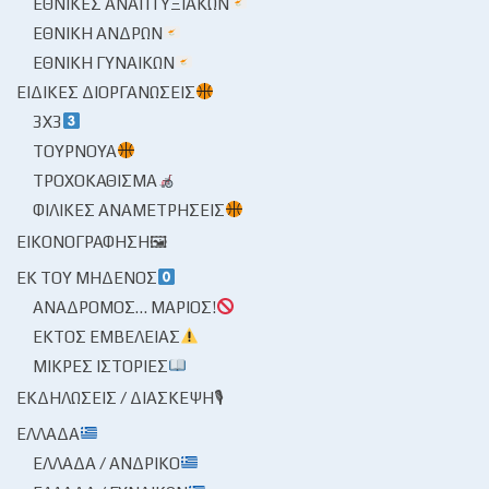
ΕΘΝΙΚΈΣ ΑΝΑΠΤΥΞΙΑΚΏΝ
ΕΘΝΙΚΉ ΑΝΔΡΏΝ
ΕΘΝΙΚΉ ΓΥΝΑΙΚΏΝ
ΕΙΔΙΚΈΣ ΔΙΟΡΓΑΝΏΣΕΙΣ
3X3
ΤΟΥΡΝΟΥΆ
ΤΡΟΧΟΚΆΘΙΣΜΑ
ΦΙΛΙΚΈΣ ΑΝΑΜΕΤΡΉΣΕΙΣ
ΕΙΚΟΝΟΓΡΆΦΗΣΗ🖼
ΕΚ ΤΟΥ ΜΗΔΕΝΌΣ
ΑΝΆΔΡΟΜΟΣ… ΜΆΡΙΟΣ!
ΕΚΤΌΣ ΕΜΒΈΛΕΙΑΣ
ΜΙΚΡΈΣ ΙΣΤΟΡΊΕΣ
ΕΚΔΗΛΏΣΕΙΣ / ΔΙΆΣΚΕΨΗ🎙
ΕΛΛΆΔΑ
ΕΛΛΆΔΑ / ΑΝΔΡΙΚΌ