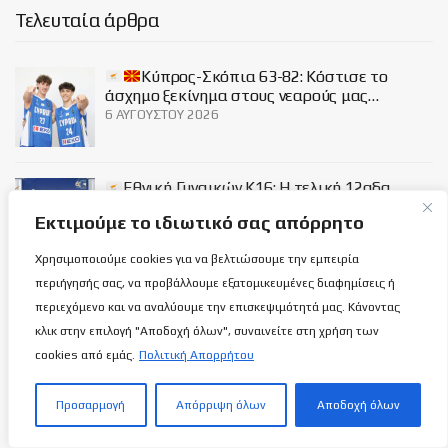
Τελευταία άρθρα
Κύπρος-Σκόπια 63-82: Κόστισε το
άσχημο ξεκίνημα στους νεαρούς μας…
6 ΑΥΓΟΎΣΤΟΥ 2026
Εθνική Γυναικών Κ16: Η τελική 12αδα
ενόψει των δικών της υποχρεώσεων!
Εκτιμούμε το ιδιωτικό σας απόρρητο
6 ΑΥΓΟΎΣΤΟΥ 2026
Χρησιμοποιούμε cookies για να βελτιώσουμε την εμπειρία
περιήγησής σας, να προβάλλουμε εξατομικευμένες διαφημίσεις ή
ΑΠΟΕΛ: Ανακοίνωσε την απόκτηση του
περιεχόμενο και να αναλύουμε την επισκεψιμότητά μας. Κάνοντας
Σόλωνα Αγγελή
κλικ στην επιλογή "Αποδοχή όλων", συναινείτε στη χρήση των
6 ΑΥΓΟΎΣΤΟΥ 2026
cookies από εμάς.
Πολιτική Απορρήτου
Προσαρμογή
Απόρριψη όλων
Αποδοχή όλων
Social