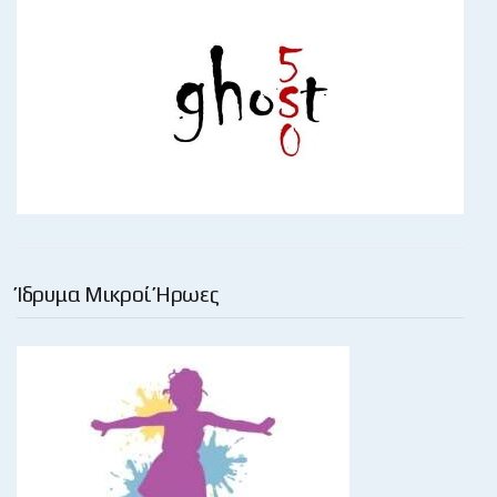
Ίδρυμα Μικροί Ήρωες