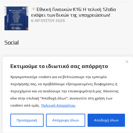
Εθνική Γυναικών Κ16: Η τελική 12αδα
ενόψει των δικών της υποχρεώσεων!
6 ΑΥΓΟΎΣΤΟΥ 2026
Social
Εκτιμούμε το ιδιωτικό σας απόρρητο
Χρησιμοποιούμε cookies για να βελτιώσουμε την εμπειρία
Σχετικά με εμάς
περιήγησής σας, να προβάλλουμε εξατομικευμένες διαφημίσεις ή
περιεχόμενο και να αναλύουμε την επισκεψιμότητά μας. Κάνοντας
ΌΡΟΙ ΧΡΉΣΗΣ
κλικ στην επιλογή "Αποδοχή όλων", συναινείτε στη χρήση των
cookies από εμάς.
Πολιτική Απορρήτου
ΠΟΛΙΤΙΚΉ ΑΠΟΡΡΉΤΟΥ
ΕΠΙΚΟΙΝΩΝΊΑ
Προσαρμογή
Απόρριψη όλων
Αποδοχή όλων