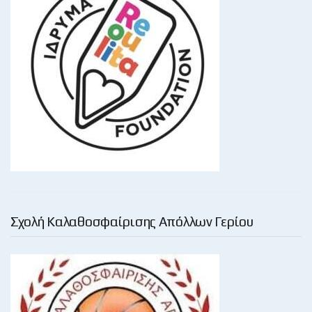
Σχολή Καλαθοσφαίρισης Απόλλων Γερίου