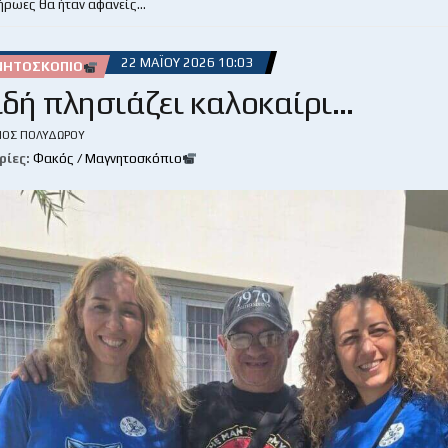
 ήρωες θα ήταν αφανείς…
22 ΜΑΪ́ΟΥ 2026 10:03
ΝΗΤΟΣΚΌΠΙΟ
ιδή πλησιάζει καλοκαίρι…
ΙΟΣ ΠΟΛΥΔΏΡΟΥ
ρίες:
Φακός / Μαγνητοσκόπιο