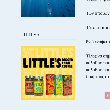
Των οποίων 
Τότε τα παι
LITTLE’S
Ενώ ενόψει 
Τέλος να ση
καλαθοσφαιρ
καλαθοσφαιρ
δική τους ι
Ε