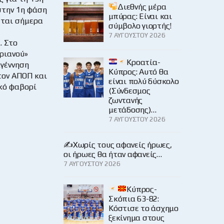
Διεθνής μέρα
στην 1η φάση
μπύρας: Είναι και
εται σήμερα
σύμβολο γιορτής!
7 ΑΥΓΟΎΣΤΟΥ 2026
 Στο
ριανού»
Κροατία-
αγέννηση
Κύπρος: Αυτό θα
τον ΑΠΟΠ και
είναι πολύ δύσκολο
ικό φαβορί
(Σύνδεσμος
ζωντανής
μετάδοσης)…
7 ΑΥΓΟΎΣΤΟΥ 2026
✍️Χωρίς τους αφανείς ήρωες,
οι ήρωες θα ήταν αφανείς…
7 ΑΥΓΟΎΣΤΟΥ 2026
Κύπρος-
Σκόπια 63-82:
Κόστισε το άσχημο
ξεκίνημα στους