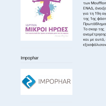
των Moufflon
ΕΝΑΔ, άνοιξε
για τη 19η α
της 1ης φάσ
Πρωτάθλημα 
Το σκορ της
αναμέτρησης
και με αυτό, 
εξασφάλισαν
Impophar