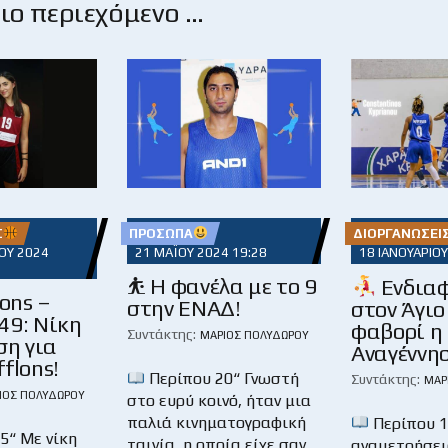
ο περιεχόμενο …
Σ
ΠΡΌΣΩΠΑ
ΔΙΟΡΓΑΝΏΣΕΙ
ΟΥ 2024
21 ΜΑΪ́ΟΥ 2024 19:28
18 ΙΑΝΟΥΑΡΊΟΥ
⛹ Η φανέλα με το 9
Ενδιαφ
ons –
στην ΕΝΑΔ!
στον Άγιο
49: Νίκη
φαβορί η
Συντάκτης:
ΜΆΡΙΟΣ ΠΟΛΥΔΏΡΟΥ
ση για
Αναγέννη
flons!
Περίπου 20“ Γνωστή
Συντάκτης:
ΜΆΡ
ΙΟΣ ΠΟΛΥΔΏΡΟΥ
στο ευρύ κοινό, ήταν μια
παλιά κινηματογραφική
Περίπου 
5“ Με νίκη
ταινία, η οποία είχε σαν
αναμετρήσεις