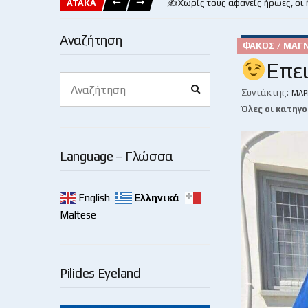
ΑΤΑΚΑ
✍️Χωρίς τους αφανείς ήρωες, οι
Αναζήτηση
ΦΑΚΌΣ / ΜΑΓ
Επε
Search
Search
for:
Συντάκτης:
ΜΆΡ
Όλες οι κατηγο
Language – Γλώσσα
English
Ελληνικά
Maltese
Pilides Eyeland