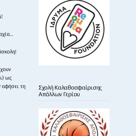
Δ!
μαχία…
ύσκολη!
έχουν
ι) ως
ν αφήσει τη
Σχολή Καλαθοσφαίρισης
Απόλλων Γερίου