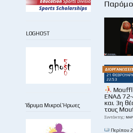
Παρόμοι
LOGHOST
ΔΙΟΡΓΑΝΏΣΕΙ
21 ΦΕΒΡΟΥΑΡΊ
22:53
Mouffl
ΕΝΑΔ 72-
και 3η θέ
Ίδρυμα Μικροί Ήρωες
τους Mouf
Συντάκτης:
ΜΆΡ
Περίπου 2