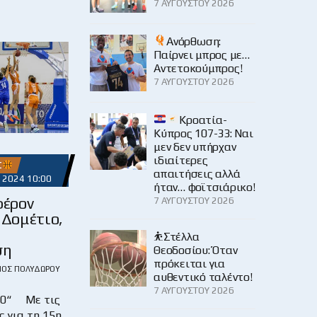
7 ΑΥΓΟΎΣΤΟΥ 2026
Ανόρθωση:
Παίρνει μπρος με…
Αντετοκούμπρος!
7 ΑΥΓΟΎΣΤΟΥ 2026
Κροατία-
Κύπρος 107-33: Ναι
μεν δεν υπήρχαν
ιδιαίτερες
Σ
απαιτήσεις αλλά
 2024 10:00
ήταν… φοϊτσιάρικο!
έρον
7 ΑΥΓΟΎΣΤΟΥ 2026
 Δομέτιο,
⛹️Στέλλα
ση
Θεοδοσίου: Όταν
πρόκειται για
ΙΟΣ ΠΟΛΥΔΏΡΟΥ
αυθεντικό ταλέντο!
7 ΑΥΓΟΎΣΤΟΥ 2026
10“ Με τις
 για τη 15η