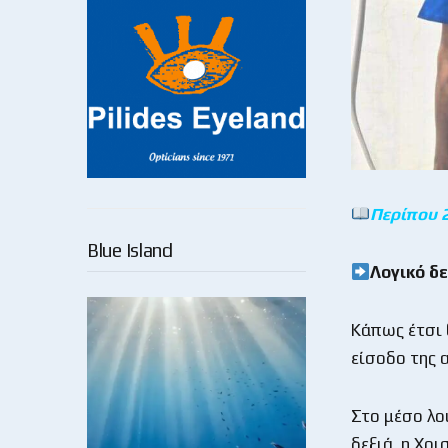
Περίπου
Blue Island
Λογικό δε
Κάπως έτσι 
είσοδο της 
Στο μέσο λο
δεξιά, η Χρ