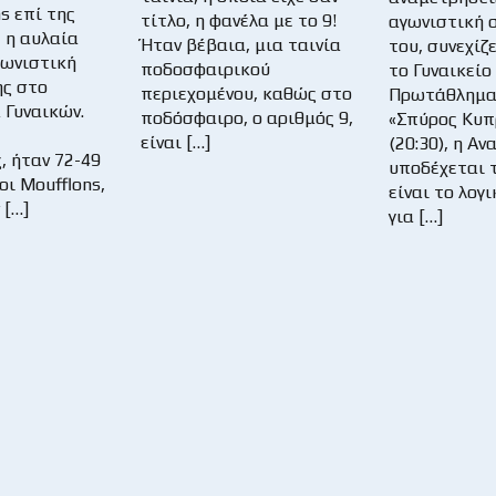
s επί της
τίτλο, η φανέλα με το 9!
αγωνιστική 
 η αυλαία
Ήταν βέβαια, μια ταινία
του, συνεχίζ
γωνιστική
ποδοσφαιρικού
το Γυναικείο
ης στο
περιεχομένου, καθώς στο
Πρωτάθλημα.
Γυναικών.
ποδόσφαιρο, ο αριθμός 9,
«Σπύρος Κυπ
είναι […]
(20:30), η Αν
, ήταν 72-49
υποδέχεται 
οι Moufflons,
είναι το λογ
 […]
για […]