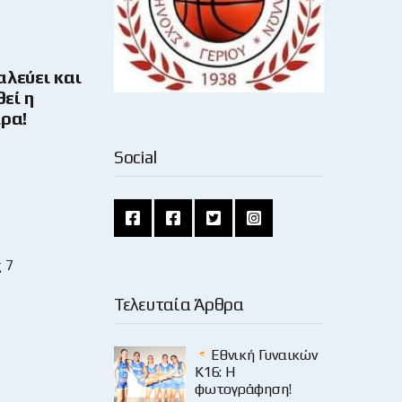
αλεύει και
θεί η
ρα!
Social
 7
Τελευταία Άρθρα
Εθνική Γυναικών
Κ16: Η
φωτογράφηση!