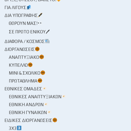
ΓΙΑ ΛΊΓΟΥΣ
ΔΙΑ ΥΠΟΓΡΑΦΉΣ
ΘΩΡΟΎΝ ΜΑΣ!
ΣΕ ΠΡΏΤΟ ΕΝΙΚΟΎ🖊
ΔΙΆΦΟΡΑ / ΚΌΣΜΟΣ
ΔΙΟΡΓΑΝΏΣΕΙΣ
ΑΝΑΠΤΥΞΙΑΚΌ
ΚΎΠΕΛΛΟ
ΜΊΝΙ & ΣΧΟΛΙΚΌ
ΠΡΩΤΆΘΛΗΜΑ
ΕΘΝΙΚΈΣ ΟΜΆΔΕΣ
ΕΘΝΙΚΈΣ ΑΝΑΠΤΥΞΙΑΚΏΝ
ΕΘΝΙΚΉ ΑΝΔΡΏΝ
ΕΘΝΙΚΉ ΓΥΝΑΙΚΏΝ
ΕΙΔΙΚΈΣ ΔΙΟΡΓΑΝΏΣΕΙΣ
3X3