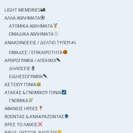
LIGHT MEMORIES
ΆΛΛΑ ΑΘΛΉΜΑΤΑ
ΑΤΟΜΙΚΆ ΑΘΛΉΜΑΤΑ
ΟΜΑΔΙΚΆ ΑΘΛΉΜΑΤΑ
ΑΝΑΚΟΙΝΏΣΕΙΣ / ΔΕΛΤΊΟ ΤΎΠΟΥ✍
ΟΜΆΔΕΣ / ΕΠΙΚΑΙΡΌΤΗΤΑ
ΑΡΘΡΟΓΡΑΦΊΑ / ΑΠΌΗΧΟΙ
ΔΗΛΏΣΕΙΣ
ΕΙΔΗΣΕΟΓΡΑΦΊΑ
ΑΣΤΕΊΟΥ ΓΩΝΊΑ
ΑΤΆΚΑΣ & ΓΝΩΜΙΚΟΎ ΓΩΝΊΑ
ΓΝΩΜΙΚΆ
ΑΦΑΝΕΊΣ ΉΡΩΕΣ
ΒΟΏΝΤΑΣ & ΑΝΑΚΡΆΖΟΝΤΑΣ
ΒΡΕΣ ΤΟ ΛΆΘΟΣ
ΒΡΊΞΕ, ΟΎΣΣΟΥ, ΒΆΩΣΤΟ!