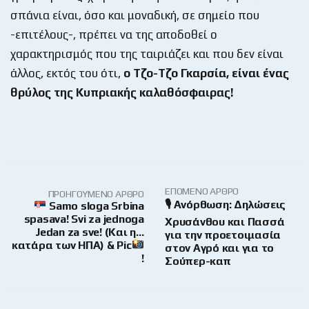
σπάνια είναι, όσο και μοναδική, σε σημείο που
-επιτέλους-, πρέπει να της αποδοθεί ο
χαρακτηρισμός που της ταιριάζει και που δεν είναι
άλλος, εκτός του ότι,
ο Τζο-Τζο Γκαρσία, είναι ένας
θρύλος της Κυπριακής καλαθόσφαιρας!
ΕΠΌΜΕΝΟ ΆΡΘΡΟ
ΠΡΟΗΓΟΎΜΕΝΟ ΆΡΘΡΟ
🎙 Ανόρθωση: Δηλώσεις
Samo sloga Srbina
spasava! Svi za jednoga
Χρυσάνθου και Πασσά
Jedan za sve! (Και η…
για την προετοιμασία
κατάρα των ΗΠΑ) & Pic
στον Αγρό και για το
!
Σούπερ-καπ