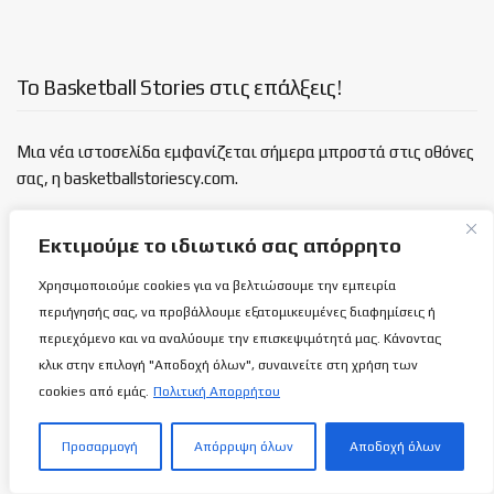
Το Basketball Stories στις επάλξεις!
Μια νέα ιστοσελίδα εμφανίζεται σήμερα μπροστά στις οθόνες
σας, η basketballstoriescy.com.
Κανένα μα κανένα κείμενο σε αυτήν την ιστοσελίδα, δεν
Εκτιμούμε το ιδιωτικό σας απόρρητο
θα είναι
ανώνυμο!
Χρησιμοποιούμε cookies για να βελτιώσουμε την εμπειρία
περιήγησής σας, να προβάλλουμε εξατομικευμένες διαφημίσεις ή
καλαθόσφαιρα | ιστορία | πνεύμα | πολιτεία
περιεχόμενο και να αναλύουμε την επισκεψιμότητά μας. Κάνοντας
κλικ στην επιλογή "Αποδοχή όλων", συναινείτε στη χρήση των
Τελευταία άρθρα
cookies από εμάς.
Πολιτική Απορρήτου
Κροατία-Κύπρος: Αυτό θα είναι πολύ
Προσαρμογή
Απόρριψη όλων
Αποδοχή όλων
δύσκολο (Σύνδεσμος ζωντανής μετάδοσης)…
7 ΑΥΓΟΎΣΤΟΥ 2026