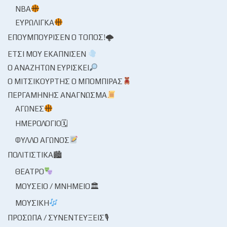
NBA
ΕΥΡΩΛΊΓΚΑ
ΕΠΟΥΜΠΟΎΡΙΣΕΝ Ο ΤΌΠΟΣ!🌩
ΈΤΣΙ ΜΟΥ ΕΚΆΠΝΙΣΕΝ
Ο ΑΝΑΖΗΤΏΝ ΕΥΡΊΣΚΕΙ
Ο ΜΙΤΣΙΚΟΥΡΤΉΣ Ο ΜΠΌΜΠΙΡΑΣ
ΠΕΡΓΑΜΗΝΉΣ ΑΝΆΓΝΩΣΜΑ
ΑΓΏΝΕΣ
ΗΜΕΡΟΛΌΓΙΟ🗓
ΦΎΛΛΟ ΑΓΏΝΟΣ
ΠΟΛΙΤΙΣΤΙΚΆ🏙
ΘΈΑΤΡΟ
ΜΟΥΣΕΊΟ / ΜΝΗΜΕΊΟ🏛
ΜΟΥΣΙΚΉ
ΠΡΌΣΩΠΑ / ΣΥΝΕΝΤΕΎΞΕΙΣ🎙