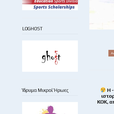
LOGHOST
Α
Η -
Ίδρυμα Μικροί Ήρωες
ιστορ
ΚΟΚ, α