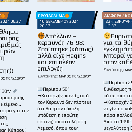
Σ
ΠΡΩΤΆΘΛΗΜΑ
ΔΙΆΦΟΡΑ / Κ
 2024 06:27
16 ΔΕΚΕΜΒΡΊΟΥ 2024
22 ΦΕΒΡΟΥΑΡΊ
20:27
13:37
θλημα
Απόλλων –
Ευρωπ
φαιρας
Κεραυνός 76-98:
για τα θ
αριθμός
Ζορίστηκε (κάπως)
εγκλημάτ
θυρών
αλλά είχε Hagins
Μπορεί ν
ση
και επιπλέον
στον καθ
επιλογές!
σης)!
Συντάκτης:
ΜΆΡ
Συντάκτης:
ΜΆΡΙΟΣ ΠΟΛΥΔΏΡΟΥ
ΙΟΣ ΠΟΛΥΔΏΡΟΥ
Περίπου 2
Περίπου 50″
Σύνδεσμος 
`30“/
➡Καταρχήν, κανείς από
κάτω από το
παραπομπής
τον Κεραυνό δεν πίστευε
➡Καταρχήν θ
 κείμενο…
ότι θα ήταν εύκολη
να γίνει ο κα
τοιμα για την
υπόθεση η (πρώτη
πάρα πολλού
ωση
φετινή) αποστολή στη
Από το 1990 
τος
Λεμεσό, όπου τους
μεγαλύτερη
ας Κύπρου!