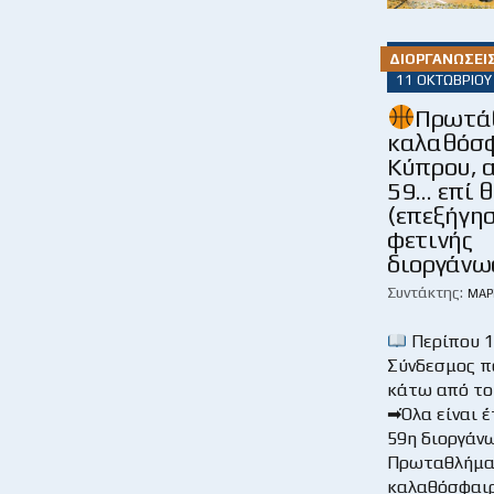
ΔΙΟΡΓΑΝΏΣΕΙ
11 ΟΚΤΩΒΡΊΟΥ
Πρωτά
καλαθόσ
Κύπρου, 
59… επί 
(επεξήγη
φετινής
διοργάνω
Συντάκτης:
ΜΆΡ
Περίπου 1
Σύνδεσμος 
κάτω από το
➡Όλα είναι έ
59η διοργάν
Πρωταθλήμα
καλαθόσφαιρ