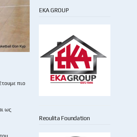
EKA GROUP
θέτουμε πιο
αι ως
Reoulita Foundation
 που