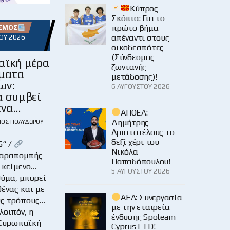
Κύπρος-
Σκόπια: Για το
πρώτο βήμα
ΌΣΜΟΣ
απέναντι στους
ΟΥ 2026
οικοδεσπότες
(Σύνδεσμος
αϊκή μέρα
ζωντανής
ύματα
μετάδοσης)!
ων:
6 ΑΥΓΟΎΣΤΟΥ 2026
α συμβεί
ένα…
ΑΠΟΕΛ:
Δημήτρης
ΙΟΣ ΠΟΛΥΔΏΡΟΥ
Αριστοτέλους το
δεξί χέρι του
5“ /
Νικόλα
παραπομπής
Παπαδόπουλου!
 κείμενο…
5 ΑΥΓΟΎΣΤΟΥ 2026
ύμα, μπορεί
θένας και με
ΑΕΛ: Συνεργασία
ς τρόπους…
με την εταιρεία
λοιπόν, η
ένδυσης Spoteam
 Ευρωπαϊκή
Cyprus LTD!