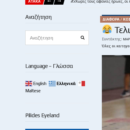
ΑΤΑΚΑ
✍️Χωρίς τους αφανείς ήρωες, οι
Αναζήτηση
ΔΙΆΦΟΡΑ / Κ
Τελι
Search
Search
for:
Συντάκτης:
ΜΆΡ
Όλες οι κατηγο
Language – Γλώσσα
English
Ελληνικά
Maltese
Pilides Eyeland