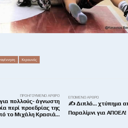
ναγέννηση
Κεραυνός
ΠΡΟΗΓΟΎΜΕΝΟ ΆΡΘΡΟ
ΕΠΌΜΕΝΟ ΆΡΘΡΟ
για πολλούς- άγνωστη
✍ Διπλό… χτύπημα α
ία περί προεδρίας της
Παραλίμνι για ΑΠΟΕΛ!
πό το Μιχάλη Κρασιά…