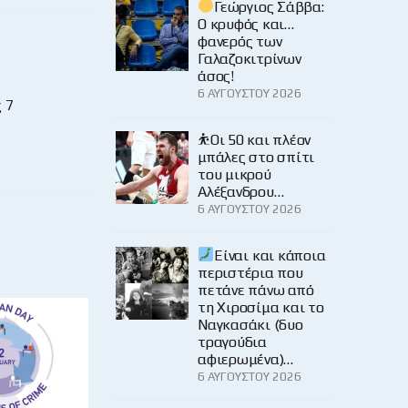
Γεώργιος Σάββα:
Ο κρυφός και…
φανερός των
Γαλαζοκιτρίνων
άσος!
6 ΑΥΓΟΎΣΤΟΥ 2026
 7
⛹️Οι 50 και πλέον
μπάλες στο σπίτι
του μικρού
Αλέξανδρου…
6 ΑΥΓΟΎΣΤΟΥ 2026
Είναι και κάποια
περιστέρια που
πετάνε πάνω από
τη Χιροσίμα και το
Ναγκασάκι (δυο
τραγούδια
αφιερωμένα)…
6 ΑΥΓΟΎΣΤΟΥ 2026