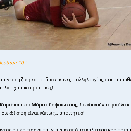
Περίπου 10“
κραίνει τη ζωή και οι δυο εικόνες… αλληλουχίας που παρα
 πολύ… χαρακτηριστικές!
 Κυριάκου
και
Μάρια Σοφοκλέους,
διεκδικούν τη μπάλα κ
… διεκδίκηση είναι κάπως… απαιτητική!
τας όμως, πρόκειται για δυο από τα καλύτερα κορίτσια