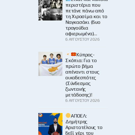
περιστέρια που
πετάνε πάνω από
τη Χιροσίμα και το
Ναγκασάκι (δυο
τραγούδια
αφιερωμένα)…
6 ΑΥΓΟΎΣΤΟΥ 2026
Κύπρος-
Σκόπια: Για το
πρώτο βήμα
απέναντι στους
οικοδεσπότες
(Σύνδεσμος
ζωντανής
μετάδοσης)!
6 ΑΥΓΟΎΣΤΟΥ 2026
ΑΠΟΕΛ:
Δημήτρης
Αριστοτέλους το
δεξί χέρι του