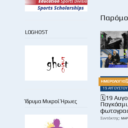
Παρόμοι
LOGHOST
ΗΜΕΡΟΛΌΓΙΟ
19 ΑΥΓΟΎΣΤΟΥ
🗓19 Αυγ
Ίδρυμα Μικροί Ήρωες
Παγκόσμι
φωτογρα
Συντάκτης:
ΜΆΡ