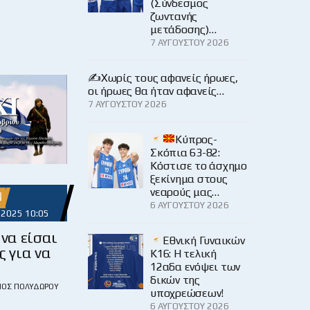
(Σύνδεσμος
ζωντανής
μετάδοσης)…
7 ΑΥΓΟΎΣΤΟΥ 2026
✍️Χωρίς τους αφανείς ήρωες,
οι ήρωες θα ήταν αφανείς…
7 ΑΥΓΟΎΣΤΟΥ 2026
Κύπρος-
Σκόπια 63-82:
Κόστισε το άσχημο
ξεκίνημα στους
νεαρούς μας…

6 ΑΥΓΟΎΣΤΟΥ 2026
 2025 10:05
 να είσαι
Εθνική Γυναικών
ς για να
Κ16: Η τελική
12αδα ενόψει των
δικών της
ΙΟΣ ΠΟΛΥΔΏΡΟΥ
υποχρεώσεων!
6 ΑΥΓΟΎΣΤΟΥ 2026