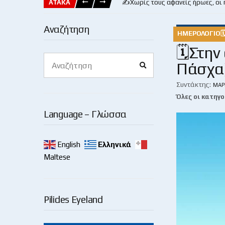
ΑΤΑΚΑ
✍️Χωρίς τους αφανείς ήρωες, οι
Αναζήτηση
ΗΜΕΡΟΛΌΓΙΟ
🗓Στην
Search
Πάσχα
Search
for:
Συντάκτης:
ΜΆΡ
Όλες οι κατηγο
Language – Γλώσσα
English
Ελληνικά
Maltese
Pilides Eyeland