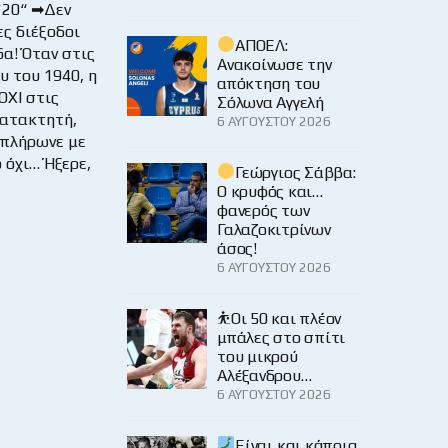
`20“ ➡Δεν
ς διέξοδοι
ΑΠΟΕΛ:
δα! Όταν στις
Ανακοίνωσε την
 του 1940, η
απόκτηση του
ΟΧΙ στις
Σόλωνα Αγγελή
κατακτητή,
6 ΑΥΓΟΎΣΤΟΥ 2026
 πλήρωνε με
 όχι… Ήξερε,
Γεώργιος Σάββα:
Ο κρυφός και…
φανερός των
Γαλαζοκιτρίνων
άσος!
6 ΑΥΓΟΎΣΤΟΥ 2026
⛹️Οι 50 και πλέον
μπάλες στο σπίτι
του μικρού
Αλέξανδρου…
6 ΑΥΓΟΎΣΤΟΥ 2026
Είναι και κάποια