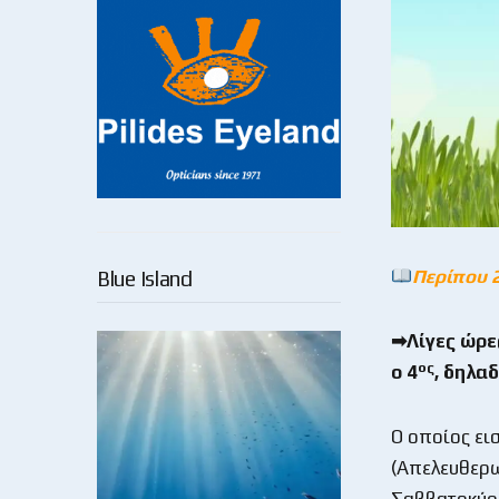
Περίπου 
Blue Island
➡Λίγες ώρες
ος
ο 4
, δηλα
Ο οποίος εισ
(Απελευθερω