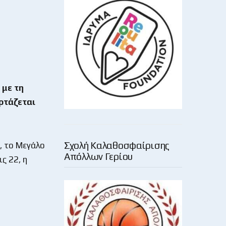
 με τη
ρτάζεται
Σχολή Καλαθοσφαίρισης
, το Μεγάλο
Απόλλων Γερίου
ς 22, η