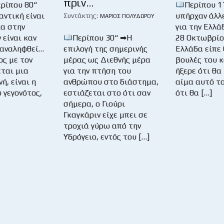
πριν…
ερίπου 80“
Περίπου 1
αντική είναι
υπήρχαν άλλε
Συντάκτης:
ΜΆΡΙΟΣ ΠΟΛΥΔΏΡΟΥ
α στην
για την Ελλά
 είναι καν
Περίπου 30“ ➡Η
28 Οκτωβρίου
παναληφθεί…
επιλογή της σημερινής
Ελλάδα είπε 
ος με τον
μέρας ως Διεθνής μέρα
βουλές του 
έται μια
για την πτήση του
ήξερε ότι θα
ή, είναι η
ανθρώπου στο διάστημα,
αίμα αυτό το
 γεγονότος,
εστιάζεται στο ότι σαν
ότι θα […]
σήμερα, ο Γιούρι
Γκαγκάριν είχε μπει σε
τροχιά γύρω από την
Υδρόγειο, εντός του […]