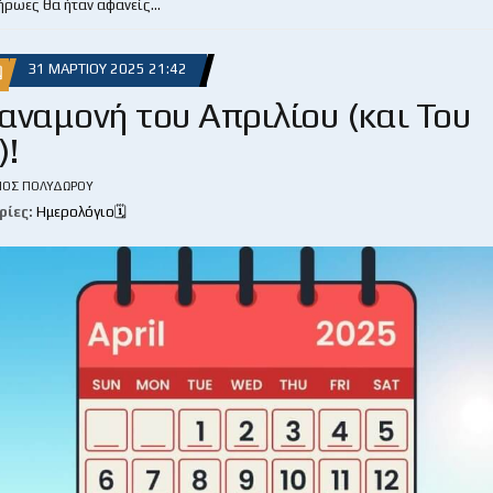
 ήρωες θα ήταν αφανείς…
31 ΜΑΡΤΊΟΥ 2025 21:42

 αναμονή του Απριλίου (και Του
)!
ΙΟΣ ΠΟΛΥΔΏΡΟΥ
ρίες:
Ημερολόγιο🗓