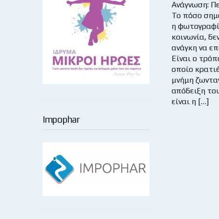
Ανάγνωση: Π
Το πόσο σημ
η φωτογραφί
κοινωνία, δεν
ανάγκη να ε
Είναι ο τρόπ
οποίο κρατι
μνήμη ζωνταν
απόδειξη του
είναι η […]
Impophar