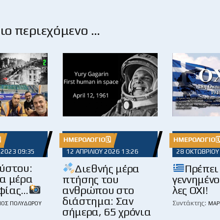
ο περιεχόμενο …

ΗΜΕΡΟΛΌΓΙΟ🗓
ΗΜΕΡΟΛΌΓΙΟ
 2023 09:35
12 ΑΠΡΙΛΊΟΥ 2026 13:26
28 ΟΚΤΩΒΡΊΟΥ
ούστου:
Διεθνής μέρα
Πρέπει
α μέρα
πτήσης του
γεννημένο
φίας…
ανθρώπου στο
λες ΟΧΙ!
διάστημα: Σαν
Συντάκτης:
ΙΟΣ ΠΟΛΥΔΏΡΟΥ
ΜΆΡ
σήμερα, 65 χρόνια